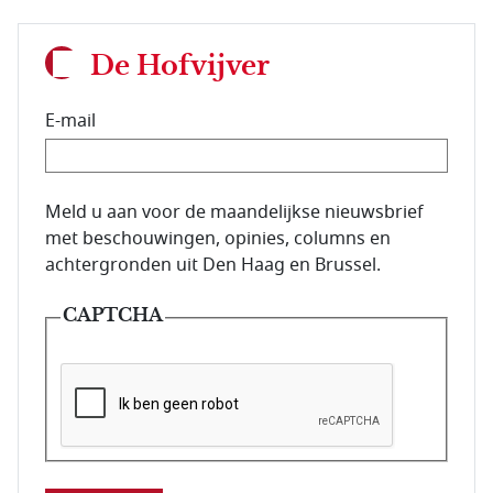
De Hofvijver
E-mail
E-mailadres van de abonnee.
Meld u aan voor de maandelijkse nieuwsbrief
met beschouwingen, opinies, columns en
achtergronden uit Den Haag en Brussel.
CAPTCHA
Deze vraag is om te controleren dat u een mens be