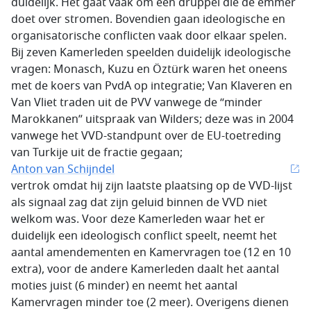
duidelijk. Het gaat vaak om een druppel die de emmer
doet over stromen. Bovendien gaan ideologische en
organisatorische conflicten vaak door elkaar spelen.
Bij zeven Kamerleden speelden duidelijk ideologische
vragen: Monasch, Kuzu en Öztürk waren het oneens
met de koers van PvdA op integratie; Van Klaveren en
Van Vliet traden uit de PVV vanwege de “minder
Marokkanen” uitspraak van Wilders; deze was in 2004
vanwege het VVD-standpunt over de EU-toetreding
van Turkije uit de fractie gegaan;
Anton van Schijndel
vertrok omdat hij zijn laatste plaatsing op de VVD-lijst
als signaal zag dat zijn geluid binnen de VVD niet
welkom was. Voor deze Kamerleden waar het er
duidelijk een ideologisch conflict speelt, neemt het
aantal amendementen en Kamervragen toe (12 en 10
extra), voor de andere Kamerleden daalt het aantal
moties juist (6 minder) en neemt het aantal
Kamervragen minder toe (2 meer). Overigens dienen