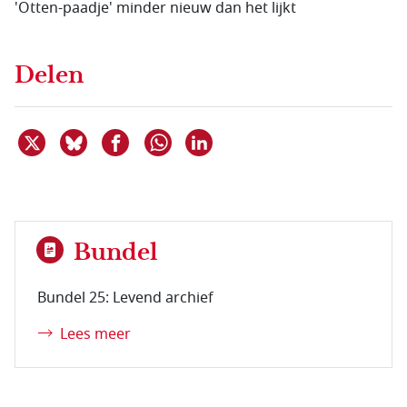
'Otten-paadje' minder nieuw dan het lijkt
Delen
Deel dit item op X
Deel dit item op Bluesky
Deel dit item op Facebook
Deel dit item op Linkedin
Delen via WhatsApp
Bundel
Bundel 25: Levend archief
Lees meer