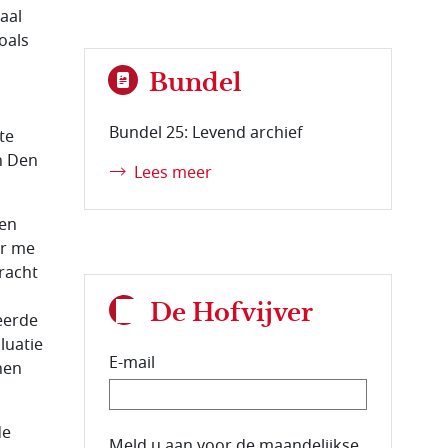
aal
oals
Bundel
Bundel 25: Levend archief
te
n Den
Lees meer
een
er me
racht
De Hofvijver
eerde
luatie
E-mail
nen
de
E-mailadres van de abonnee.
Meld u aan voor de maandelijkse