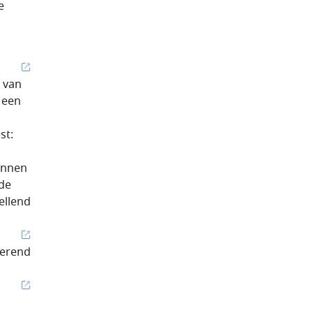
e
d van
 een
st:
unnen
 de
ellend
iverend