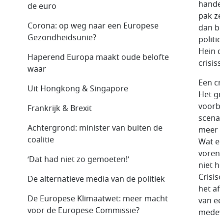
hande
de euro
pak z
Corona: op weg naar een Europese
dan b
Gezondheidsunie?
polit
Hein 
Haperend Europa maakt oude belofte
crisi
waar
Een c
Uit Hongkong & Singapore
Het g
voorb
Frankrijk & Brexit
scenar
Achtergrond: minister van buiten de
meer 
coalitie
Wat ee
voren
‘Dat had niet zo gemoeten!’
niet h
Crisi
De alternatieve media van de politiek
het a
De Europese Klimaatwet: meer macht
van e
voor de Europese Commissie?
medew