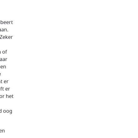
obeert
aan.
 Zeker
n of
Maar
een
e
t er
ft er
or het
d oog
een