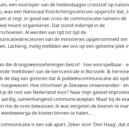
um, een voorloper van de hedendaagse crisisstaf op nation
u, was een Nationaal Voorlichtingscentrum opgericht dat, z
am al zegt, in geval van crisis de communicatie namens de
eid moest organiseren. Dat stond indertijd in de
rschoenen. Al werden van tijd tot tijd de
nicatiedirecteuren van de ministeries opgetrommeld om 
en. Lacherig, melig meldden we ons op een geheime plek i
an die droogzwemoefeningen betrof - hoe voorspelbaar - 
ende ‘meltdown’ van de kerncentrale in Borssele. Ik herinn
ls de dag van gisteren dat ik publiekscommunicatie als opd
 toegewezen. Hoe informeer je Zeeuwse omwonenden - en
d je de rest van Nederland voor? Naar mijn gevoel improvis
n aardig, samenhangend communicatieplan. Maar bij de eva
n me de oren bewassen: ik was vergeten de boeren te ma
e wiedeweerga de koeien binnen te halen…
scommunicatie is een vak apart. Zeker voor ‘Den Haag’, dat 