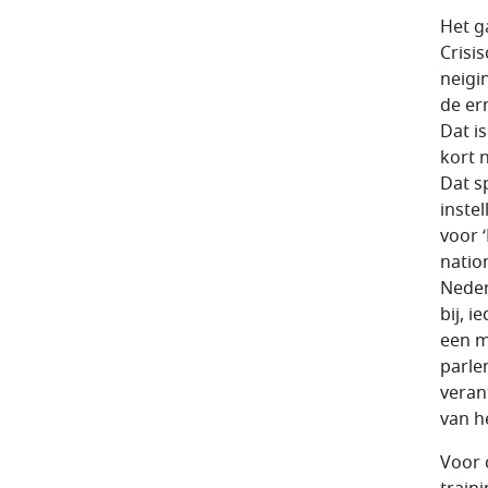
Het g
Crisi
neigi
de er
Dat i
kort n
Dat s
inste
voor 
natio
Neder
bij, i
een m
parle
veran
van h
Voor 