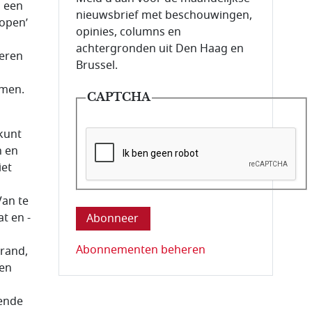
h een
nieuwsbrief met beschouwingen,
open’
opinies, columns en
achtergronden uit Den Haag en
zeren
Brussel.
emen.
CAPTCHA
 kunt
n en
iet
Deze vraag is om te controleren dat u ee
Van te
t en -
Abonnementen beheren
brand,
den
ende