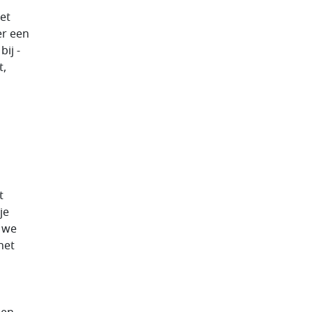
et
er een
ij -
t,
d
t
je
 we
het