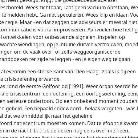
ing heeft gevolgd, krijgt die goedbedoelde adviezen
eschoteld. Wees zichtbaar, Laat geen vacuüm ontstaan, We
e te melden hebt, Ga niet speculeren, Wees klip en klaar, Vo
ke regie. Maar - en dat zeggen die adviseurs er meestal niet b
scommunicatie is vooral improviseren. Aanvoelen hoe het lig
l ontwikkelen voor onbestemde signalen, inspelen op
wachte wendingen, op je intuïtie durven vertrouwen, moe
ngen om de vaak over- of zelfs weggeorganiseerde
shandboeken ter zijde te leggen - en je eigen weg te gaan.
s al evenmin een sterke kant van ‘Den Haag’, zoals ik bij een
e crisisoefening ervaarde.
as rond de eerste Golfoorlog [1991]. Weer organiseerde he
nale crisiscentrum een oefening, een oorlogsoefening, eent
en serieuze ondertoon. Op een onbekend moment zouden
n gebeld. Een bepaald codewoord - helaas vergeten - was 
al dat we onmiddellijk naar het geheime
scoördinatiecentrum moesten komen. Dat telefoontje kwam
n in de nacht. Ik trok de deken nog eens over me heen.