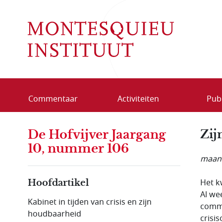
Overslaan en naar de inhoud gaan
Commentaar
Activiteiten
Publ
De Hofvijver Jaargang
Zij
10, nummer 106
maand
Het k
Hoofdartikel
Al we
Kabinet in tijden van crisis en zijn
commu
houdbaarheid
crisi