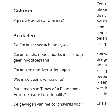
Centr
nivea
Column
de na
Zijn de koeien al binnen?
overh
kinde
commu
Artikelen
oefen
Haag.
De Coronacrisis: acht analyses
Een v
Coronacrisis: noodsituatie, maar (nog)
dreig
geen noodtoestand
nog a
Corona en noodverordeningen
kreeg
berei
Wie is de baas over corona?
ik ee
werde
Parliaments in Times of a Pandemic –
als d
How to Ensure Functionality?
Crisi
De gevolgen van het coronavirus voor