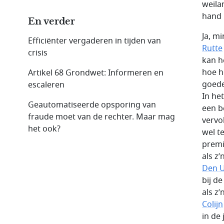
weilan
hand 
En verder
Ja, m
Efficiënter vergaderen in tijden van
Rutte
crisis
kan h
hoe h
Artikel 68 Grondwet: Informeren en
goed
escaleren
In he
Geautomatiseerde opsporing van
een b
fraude moet van de rechter. Maar mag
vervo
het ook?
wel te
premi
als z
Den U
bij de
als z
Colijn
in de 