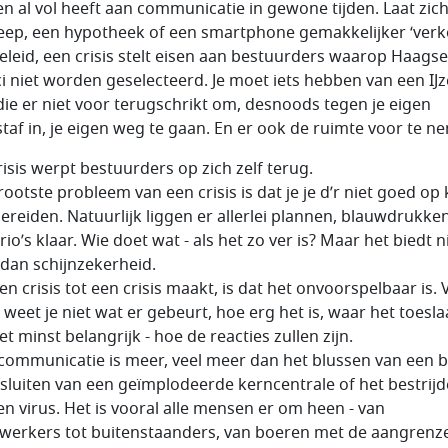
n al vol heeft aan communicatie in gewone tijden. Laat zic
eep, een hypotheek of een smartphone gemakkelijker ‘verk
eleid, een crisis stelt eisen aan bestuurders waarop Haagse
ici niet worden geselecteerd. Je moet iets hebben van een IJ
die er niet voor terugschrikt om, desnoods tegen je eigen
sstaf in, je eigen weg te gaan. En er ook de ruimte voor te n
risis werpt bestuurders op zich zelf terug.
rootste probleem van een crisis is dat je je d’r niet goed op
ereiden. Natuurlijk liggen er allerlei plannen, blauwdrukke
io’s klaar. Wie doet wat - als het zo ver is? Maar het biedt n
dan schijnzekerheid.
n crisis tot een crisis maakt, is dat het onvoorspelbaar is. 
 weet je niet wat er gebeurt, hoe erg het is, waar het toeslaa
et minst belangrijk - hoe de reacties zullen zijn.
scommunicatie is meer, veel meer dan het blussen van een 
fsluiten van een geïmplodeerde kerncentrale of het bestrij
en virus. Het is vooral alle mensen er om heen - van
erkers tot buitenstaanders, van boeren met de aangrenz