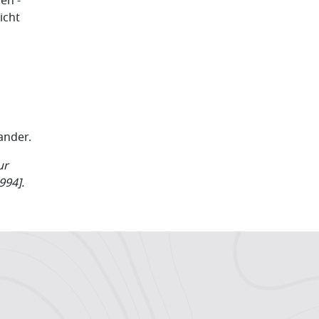
en -
icht
ander.
ur
994].