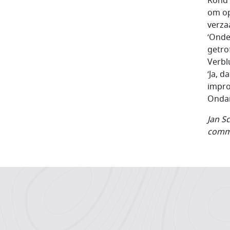
Rond 
om op
verza
‘Onde
getro
Verbl
‘Ja, 
impro
Ondan
Jan S
commu
Hoofdnavigatiemenu