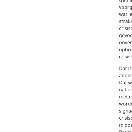
train
voorg
wat j
strak
crisi
gevoe
onver
opbre
crisi
Dat i
ander
Dat w
natio
met e
worde
signa
crisi
midde