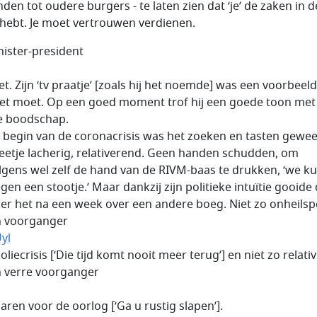
den tot oudere burgers - te laten zien dat ‘je’ de zaken in d
hebt. Je moet vertrouwen verdienen.
inister-president
et. Zijn ‘tv praatje’ [zoals hij het noemde] was een voorbeel
et moet. Op een goed moment trof hij een goede toon met
e boodschap.
t begin van de coronacrisis was het zoeken en tasten gewee
eetje lacherig, relativerend. Geen handen schudden, om
lgens wel zelf de hand van de RIVM-baas te drukken, ‘we k
gen een stootje.’ Maar dankzij zijn politieke intuïtie gooide
er het na een week over een andere boeg. Niet zo onheilsp
’n voorganger
yl
 oliecrisis [‘Die tijd komt nooit meer terug’] en niet zo relat
’n verre voorganger
jaren voor de oorlog [‘Ga u rustig slapen’].