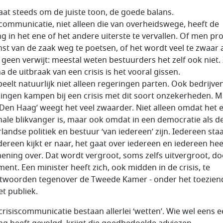
aat steeds om de juiste toon, de goede balans.
scommunicatie, niet alleen die van overheidswege, heeft de
ng in het ene of het andere uiterste te vervallen. Of men pr
nst van de zaak weg te poetsen, of het wordt veel te zwaar 
s geen verwijt: meestal weten bestuurders het zelf ook niet.
a de uitbraak van een crisis is het vooral gissen.
peelt natuurlijk niet alleen regeringen parten. Ook bedrijve
llingen kampen bij een crisis met dit soort onzekerheden. 
‘Den Haag’ weegt het veel zwaarder. Niet alleen omdat het 
nale blikvanger is, maar ook omdat in een democratie als d
landse politiek en bestuur ‘van iedereen’ zijn. Iedereen staa
edereen kijkt er naar, het gaat over iedereen en iedereen hee
ening over. Dat wordt vergroot, soms zelfs uitvergroot, do
ment. Een minister heeft zich, ook midden in de crisis, te
twoorden tegenover de Tweede Kamer - onder het toezien
et publiek.
crisiscommunicatie bestaan allerlei ‘wetten’. Wie wel eens 