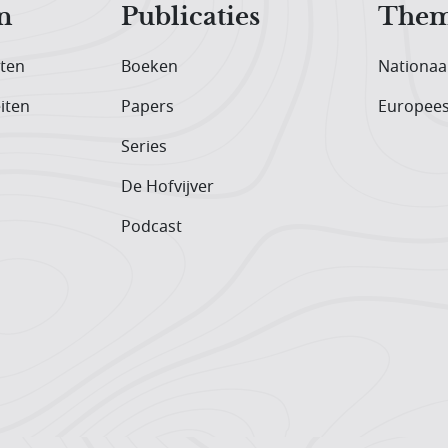
n
Publicaties
Them
iten
Boeken
Nationaa
iten
Papers
Europee
Series
De Hofvijver
Podcast