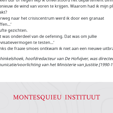
een uur of negen liep ik onverstoord het departement binn
nieuw de wind van voren te krijgen. Waarom had ik mijn pl
akt?
rweg naar het crisiscentrum werd ik door een granaat
ffen…’
ufte gezichten.
dat was onderdeel van de oefening. Dat was om jullie
visatievermogen te testen…’
ks die fraaie smoes ontkwam ik niet aan een nieuwe uitbr
chinkelshoek, hoofdredacteur van De Hofvijver, was directe
nicatie/voorlichting van het Ministerie van Justitie [1990-1