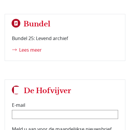
Bundel
Bundel 25: Levend archief
Lees meer
De Hofvijver
E-mail
E-mailadres van de abonnee.
Meld u aan voor de maandelijkse nieuwsbrief