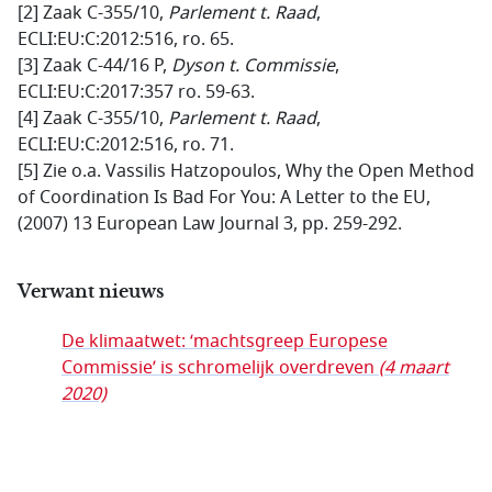
[2] Zaak C-355/10,
Parlement t. Raad
,
ECLI:EU:C:2012:516, ro. 65.
[3] Zaak C-44/16 P,
Dyson t. Commissie
,
ECLI:EU:C:2017:357 ro. 59-63.
[4] Zaak C-355/10,
Parlement t. Raad
,
ECLI:EU:C:2012:516, ro. 71.
[5] Zie o.a. Vassilis Hatzopoulos, Why the Open Method
of Coordination Is Bad For You: A Letter to the EU,
(2007) 13 European Law Journal 3, pp. 259-292.
Verwant nieuws
De klimaatwet: ‘machtsgreep Europese
Commissie’ is schromelijk overdreven
(4 maart
2020)