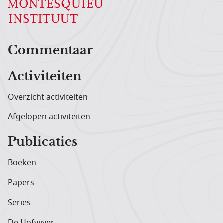
Hoofdnavigatiemenu
Commentaar
Activiteiten
Overzicht activiteiten
Afgelopen activiteiten
Publicaties
Boeken
Papers
Series
De Hofvijver