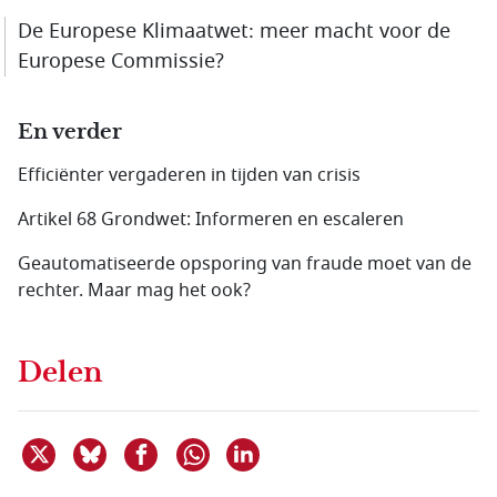
De Europese Klimaatwet: meer macht voor de
Europese Commissie?
En verder
Efficiënter vergaderen in tijden van crisis
Artikel 68 Grondwet: Informeren en escaleren
Geautomatiseerde opsporing van fraude moet van de
rechter. Maar mag het ook?
Delen
Deel dit item op X
Deel dit item op Bluesky
Deel dit item op Facebook
Deel dit item op Linkedin
Delen via WhatsApp