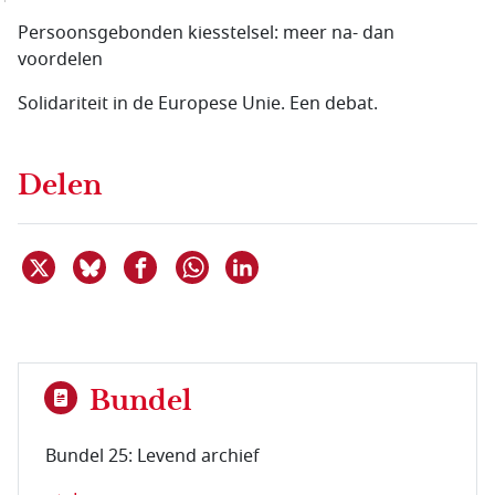
Persoonsgebonden kiesstelsel: meer na- dan
voordelen
Solidariteit in de Europese Unie. Een debat.
Delen
Deel dit item op X
Deel dit item op Bluesky
Deel dit item op Facebook
Deel dit item op Linkedin
Delen via WhatsApp
Bundel
Bundel 25: Levend archief