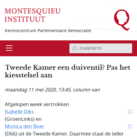
Overslaan en naar de inhoud gaan
Kenniscentrum Parlementaire democratie
invoerveld zoekterm
Open
Menu
Tweede Kamer een duiventil? Pas het
kiesstelsel aan
maandag 11 mei 2020, 13:45
, column van
Afgelopen week vertrokken
Isabelle Diks
(GroenLinks) en
Monica den Boer
(D66) uit de Tweede Kamer. Daarmee staat de teller