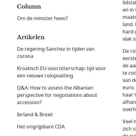
lidst
Column
en in
maatr
Om de minister heen?
land.
hard 
Artikelen
vlak s
De regering-Sanchez in tijden van
De ro
corona
eerst
de aa
Kroatisch EU-voorzitterschap: tijd voor
te co
een nieuwe rolopvatting
van d
euro,
Q&A: How to assess the Albanian
haar 
perspective for negotiations about
afhan
accession?
overh
Ierland & Brexit
Veel 
Het ongrijpbare CDA
zich 