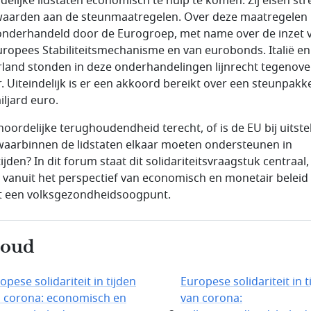
idelijke lidstaten economisch te hulp te komen. Zij eisen st
aarden aan de steunmaatregelen. Over deze maatregelen 
onderhandeld door de Eurogroep, met name over de inzet 
uropees Stabiliteitsmechanisme en van eurobonds. Italië en
land stonden in deze onderhandelingen lijnrecht tegenove
r. Uiteindelijk is er een akkoord bereikt over een steunpakk
iljard euro.
 noordelijke terughoudendheid terecht, of is de EU bij uitst
waarbinnen de lidstaten elkaar moeten ondersteunen in
tijden? In dit forum staat dit solidariteitsvraagstuk centraal,
 vanuit het perspectief van economisch en monetair beleid 
t een volksgezondheidsoogpunt.
houd
opese solidariteit in tijden
Europese solidariteit in t
 corona: economisch en
van corona: