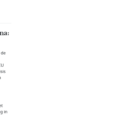
na:
 de
EU
sis
n
et
g in