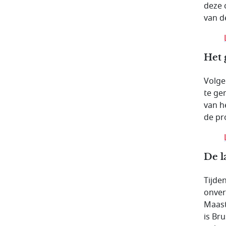
deze 
van d
Het 
Volge
te ge
van h
de pr
De l
Tijde
onver
Maast
is Br