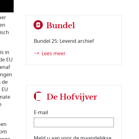
per
Bundel
den
isch
Bundel 25: Levend archief
s in
Lees meer
 de EU
venaf
angen
n de
e EU
De Hofvijver
 mate
e
E-mail
ben
 om
E-mailadres van de abonnee.
Meld u aan voor de maandelijkse