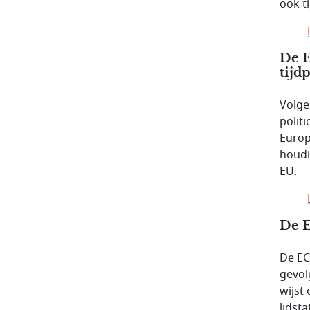
ook t
De E
tijd
Volge
polit
Europ
houdi
EU.
De E
De EC
gevol
wijst
lidst