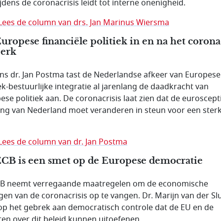
ijdens de coronacrisis leidt tot interne onenigheid.
Lees de column van drs. Jan Marinus Wiersma
uropese financiële politiek in en na het corona
perk
ns dr. Jan Postma tast de Nederlandse afkeer van Europese
iek-bestuurlijke integratie al jarenlang de daadkracht van
ese politiek aan. De coronacrisis laat zien dat de euroscept
ng van Nederland moet veranderen in steun voor een ster
Lees de column van dr. Jan Postma
CB is een smet op de Europese democratie
B neemt verregaande maatregelen om de economische
gen van de coronacrisis op te vangen. Dr. Marijn van der Slu
 op het gebrek aan democratisch controle dat de EU en de
aten over dit beleid kunnen uitoefenen.