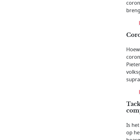
coron
breng
Coro
Hoewe
corona
Piete
volks
supra
Tack
comp
Is he
op he