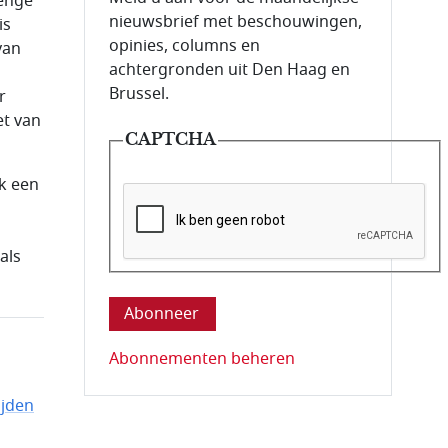
renge
nieuwsbrief met beschouwingen,
is
opinies, columns en
van
achtergronden uit Den Haag en
Brussel.
r
et van
CAPTCHA
ek een
als
Deze vraag is om te controleren dat u ee
Abonnementen beheren
ijden