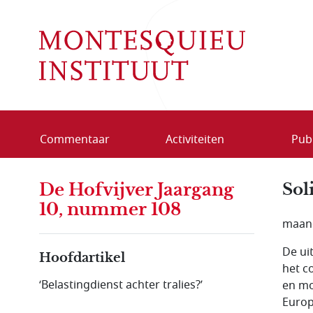
Overslaan en naar de inhoud gaan
Commentaar
Activiteiten
Publ
De Hofvijver Jaargang
Sol
10, nummer 108
maand
De ui
Hoofdartikel
het c
‘Belastingdienst achter tralies?’
en mo
Europ