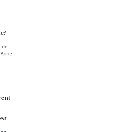
r
e?
t de
. Anne
rent
even