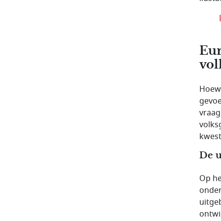
Eur
vol
Hoewe
gevoe
vraag
volks
kwest
De u
Op he
onder
uitge
ontwi