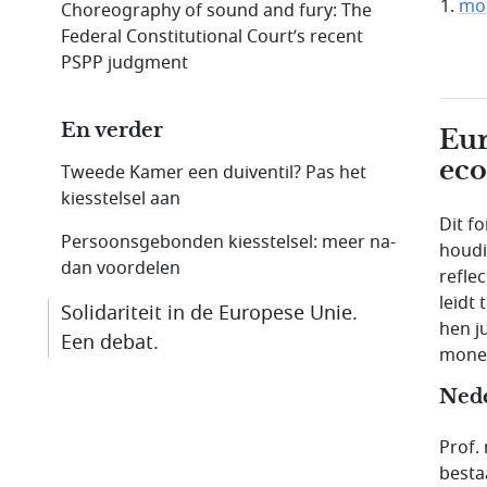
mon
Choreography of sound and fury: The
Federal Constitutional Court’s recent
PSPP judgment
En verder
Eur
eco
Tweede Kamer een duiventil? Pas het
kiesstelsel aan
Dit f
Persoonsgebonden kiesstelsel: meer na-
houdi
dan voordelen
refle
leidt
Solidariteit in de Europese Unie.
hen ju
Een debat.
monet
Nede
Prof.
besta