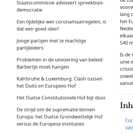
de zu
Staatscommissie adviseert spreekbuis-
voorw
democratie
lang 
het E
Een tijdelijke wet coronamaatregelen, is
Neder
dat een goed idee?
elkaa
Jonge partijen met te machtige
540 m
partijleiders
Is de
Problemen in de uitvoering van beleid:
unie 
Barbertje moet hangen
crisis
zowel
Kalrlsruhe & Luxemburg: Clash tussen
vanui
het Duits en Europees Hof
Het Duitse Constitutionele Hof bijt door
In
De strijd om de suprematie binnen
Europa: het Duitse Grondwettelijk Hof
Eur
versus de Europese instituties
van