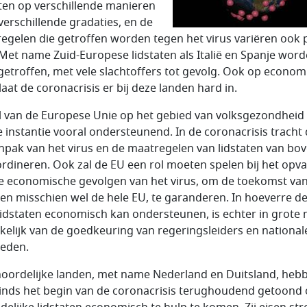
aten op verschillende manieren
 verschillende gradaties, en de
egelen die getroffen worden tegen het virus variëren ook 
 Met name Zuid-Europese lidstaten als Italië en Spanje wor
getroffen, met vele slachtoffers tot gevolg. Ook op econom
laat de coronacrisis er bij deze landen hard in.
l van de Europese Unie op het gebied van volksgezondheid i
e instantie vooral ondersteunend. In de coronacrisis tracht
npak van het virus en de maatregelen van lidstaten van bo
ördineren. Ook zal de EU een rol moeten spelen bij het opv
e economische gevolgen van het virus, om de toekomst va
 en misschien wel de hele EU, te garanderen. In hoeverre d
lidstaten economisch kan ondersteunen, is echter in grote
kelijk van de goedkeuring van regeringsleiders en national
eden.
noordelijke landen, met name Nederland en Duitsland, heb
sinds het begin van de coronacrisis terughoudend getoond