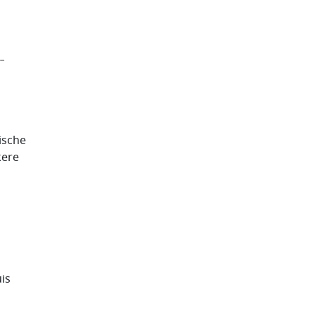
-
ische
kere
is