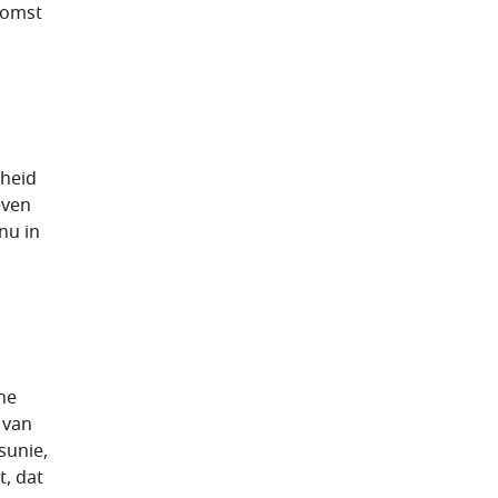
ekomst
dheid
even
nu in
ne
 van
sunie,
, dat