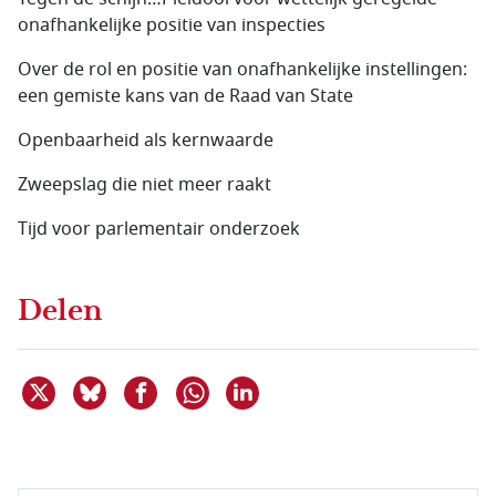
onafhankelijke positie van inspecties
Over de rol en positie van onafhankelijke instellingen:
een gemiste kans van de Raad van State
Openbaarheid als kernwaarde
Zweepslag die niet meer raakt
Tijd voor parlementair onderzoek
Delen
Deel dit item op X
Deel dit item op Bluesky
Deel dit item op Facebook
Deel dit item op Linkedin
Delen via WhatsApp