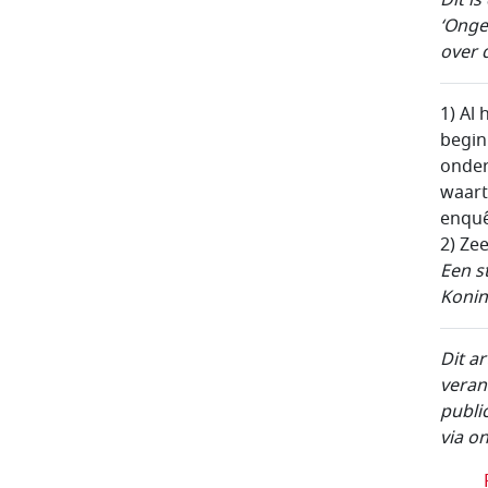
‘Onge
over 
1) Al
begin
onder
waart
enquê
2) Ze
Een s
Konin
Dit a
veran
publi
via o