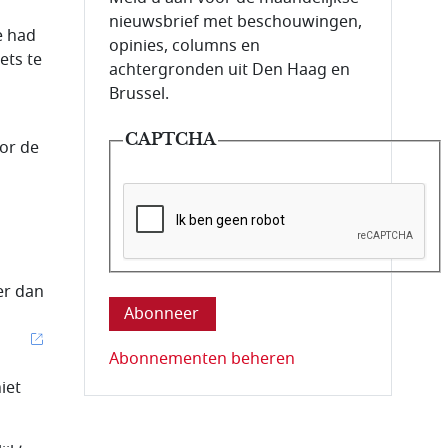
nieuwsbrief met beschouwingen,
e had
opinies, columns en
ets te
achtergronden uit Den Haag en
Brussel.
CAPTCHA
or de
Deze vraag is om te controleren dat u ee
er dan
Abonnementen beheren
iet