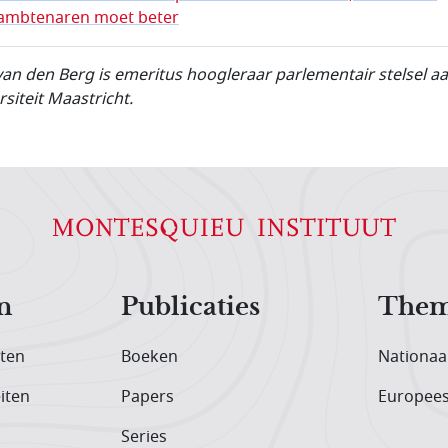
ambtenaren moet beter
van den Berg is emeritus hoogleraar parlementair stelsel a
rsiteit Maastricht.
n
Publicaties
Them
iten
Boeken
Nationaa
iten
Papers
Europee
Series