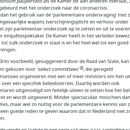
monium paupertatis
als de Kamer dit aan anderen overlaat, 
 gebeurd met het onderzoek naar de coronacrisis.
 dan het gebruik van de ‘parlementaire ondervraging’ met z
ongevaarlijke wapens (verschijningsplicht en verhoor onder
et zijn parlementair onderzoek op te zetten en uit te voere
r enquêtespektakel. De Kamer heeft in het verleden bewe
j tot zulk onderzoek in staat is en het heel wel tot een goed
rengen.
Brits voorbeeld, gesuggereerd door de Raad van State, kan
2)
en gekozen voor
‘select committees’
, die geregeld
nsessies organiseren met een of meer ministers om hen uit
 over een specifiek beleidsterrein. Daarbij worden ook
naren uitgenodigd om feitelijk uiteen te zetten hoe het bel
et en wordt uitgevoerd. Minder spectaculair misschien da
tes, maar wel zo nuttig voor de parlementaire kennis van 
 geen goede reden te geven waarom dat in Nederland niet z
en.
s de vierde en laatste in een serie columns naar aanleiding v