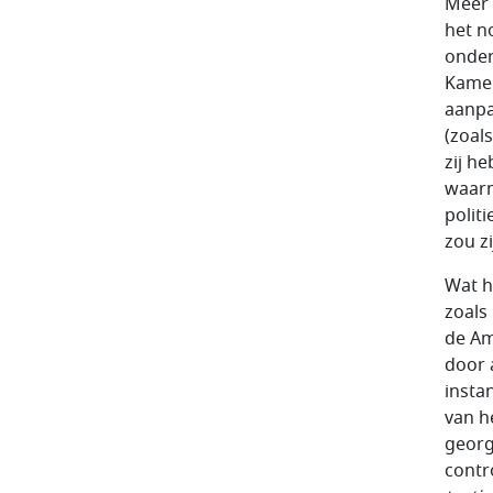
Meer 
het n
onder
Kamer
aanpa
(zoal
zij h
waarm
polit
zou z
Wat he
zoals
de Am
door 
insta
van h
georg
contr