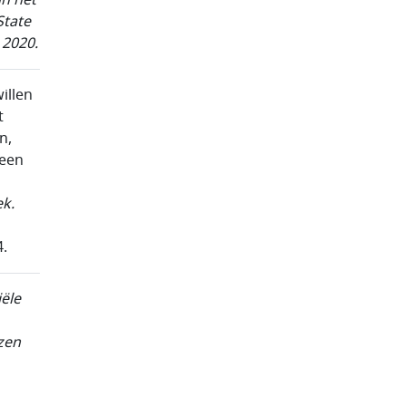
State
 2020.
illen
t
n,
 een
k.
4.
iële
ezen