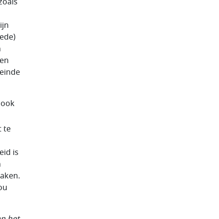
zoals
ijn
 ede)
n
zen
 einde
 ook
 te
eid is
n
zaken.
ou
an het