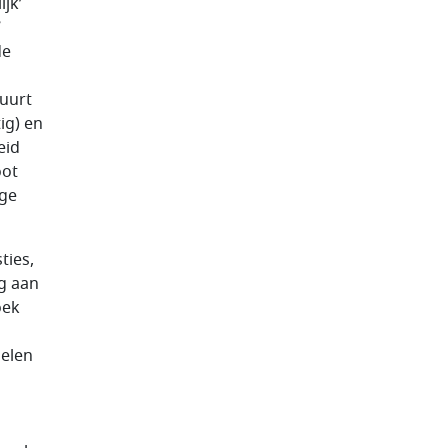
jk’
’
de
duurt
ig) en
eid
oot
ege
ties,
g aan
oek
delen