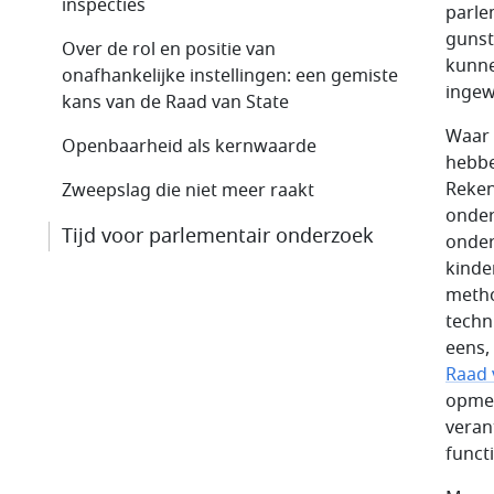
inspecties
parle
gunst
Over de rol en positie van
kunne
onafhankelijke instellingen: een gemiste
ingew
kans van de Raad van State
Waar 
Openbaarheid als kernwaarde
hebbe
Reken
Zweepslag die niet meer raakt
onder
Tijd voor parlementair onderzoek
onder
kinde
metho
techn
eens,
Raad 
opmer
veran
funct