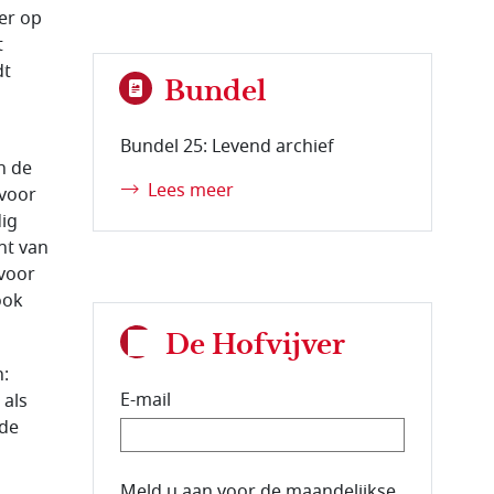
er op
t
dt
Bundel
Bundel 25: Levend archief
n de
Lees meer
 voor
ig
ht van
 voor
ook
De Hofvijver
:
E-mail
 als
ede
E-mailadres van de abonnee.
Meld u aan voor de maandelijkse