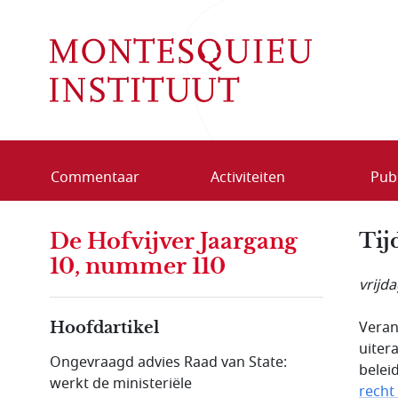
Overslaan en naar de inhoud gaan
Commentaar
Activiteiten
Publ
De Hofvijver Jaargang
Tij
10, nummer 110
vrijd
Veran
Hoofdartikel
uiter
Ongevraagd advies Raad van State:
belei
werkt de ministeriële
recht 