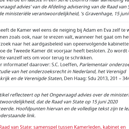
vraagd advies’ van de Afdeling advisering van de Raad van 
de ministeriële verantwoordelijkheid, ’s Gravenhage, 15 juni
 heeft de Kamer wel eens de neiging bij Adam en Eva zelf te w
nen zoals ook, naar te vrezen valt, wanneer het gaat om he
zoek naar het aardgasbeleid van opeenvolgende kabinette
oe de Tweede Kamer dit voorjaar heeft besloten. Zo wordt
te vanzelf iets om voor terug te schrikken.
er informatief daarover: S.C. Loeffen,
Parlementair onderzoe
tudie van het onderzoeksrecht in
Nederland, het Verenigd
krijk en de Verenigde Staten
, Den Haag: Sdu 2013, 201 – 34
rtikel reflecteert op het Ongevraagd advies over de minister
twoordelijkheid, dat de Raad van State op 15 juni 2020
ceerde. Hoofdpunten hiervan en de volledige tekst zijn te l
nderstaande link.
Raad van State: samenspel tussen Kamerleden, kabinet en