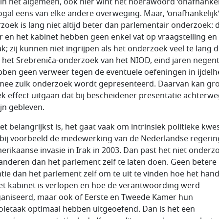
in het algemeen, ook hier wint het hoerawoord ‘onafhankeli
ogal eens van elke andere overweging. Maar, ‘onafhankelijk
zoek is lang niet altijd beter dan parlementair onderzoek: 
 en het kabinet hebben geen enkel vat op vraagstelling en
k; zij kunnen niet ingrijpen als het onderzoek veel te lang 
s het Srebreniča-onderzoek van het NIOD, eind jaren negent
ebben geen verweer tegen de eventuele oefeningen in ijdelh
ee zulk onderzoek wordt gepresenteerd. Daarvan kan gr
iek effect uitgaan dat bij bescheidener presentatie achterw
ijn gebleven.
t belangrijkst is, het gaat vaak om intrinsiek politieke kwes
 bij voorbeeld de medewerking van de Nederlandse regerin
erikaanse invasie in Irak in 2003. Dan past het niet onderz
anderen dan het parlement zelf te laten doen. Geen betere
ntie dan het parlement zelf om te uit te vinden hoe het han
et kabinet is verlopen en hoe de verantwoording werd
aniseerd, maar ook of Eerste en Tweede Kamer hun
oletaak optimaal hebben uitgeoefend. Dan is het een