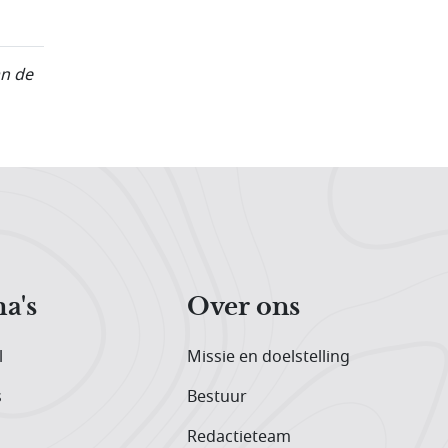
an de
a's
Over ons
l
Missie en doelstelling
s
Bestuur
Redactieteam