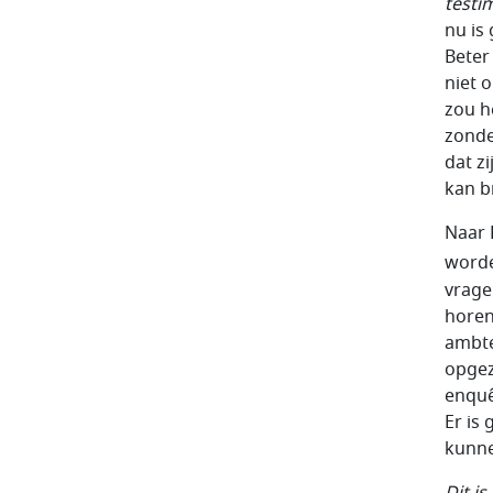
testi
nu is
Beter
niet 
zou h
zonde
dat zi
kan b
Naar 
word
vrage
horen
ambte
opgez
enquê
Er is
kunn
Dit i