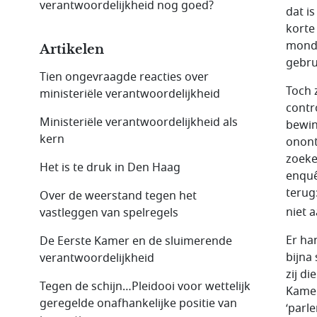
verantwoordelijkheid nog goed?
dat i
korte
monde
Artikelen
gebru
Tien ongevraagde reacties over
Toch 
ministeriële verantwoordelijkheid
contr
Ministeriële verantwoordelijkheid als
bewin
kern
onont
zoeke
Het is te druk in Den Haag
enquê
terug
Over de weerstand tegen het
niet 
vastleggen van spelregels
Er ha
De Eerste Kamer en de sluimerende
bijna
verantwoordelijkheid
zij d
Tegen de schijn…Pleidooi voor wettelijk
Kamer
geregelde onafhankelijke positie van
‘parl