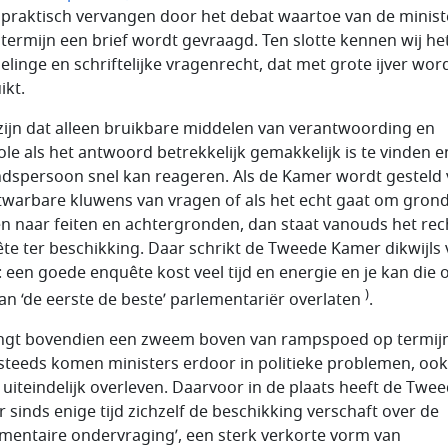
s praktisch vervangen door het debat waartoe van de minist
 termijn een brief wordt gevraagd. Ten slotte kennen wij he
linge en schriftelijke vragenrecht, dat met grote ijver wor
ikt.
zijn dat alleen bruikbare middelen van verantwoording en
ole als het antwoord betrekkelijk gemakkelijk is te vinden e
dspersoon snel kan reageren. Als de Kamer wordt gesteld
warbare kluwens van vragen of als het echt gaat om grond
n naar feiten en achtergronden, dan staat vanouds het rec
te ter beschikking. Daar schrikt de Tweede Kamer dikwijls
: een goede enquête kost veel tijd en energie en je kan die 
)
aan ‘de eerste de beste’ parlementariër overlaten
.
ngt bovendien een zweem boven van rampspoed op termijn
 steeds komen ministers erdoor in politieke problemen, ook
ie uiteindelijk overleven. Daarvoor in de plaats heeft de Twe
 sinds enige tijd zichzelf de beschikking verschaft over de
ementaire ondervraging’, een sterk verkorte vorm van