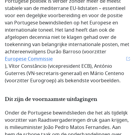
Portugese politiek is verder zonder meer de meest
stabiele van de mediterrane EU-lidstaten – essentieel
voor een degelijke voorbereiding en voor de positie
van Portugese bewindslieden op het Europese en
internationale toneel. Het land heeft dan ook de
afgelopen decennia niet te klagen gehad over de
toekenning van belangrijke internationale posten, met
achtereenvolgens Durão Barroso (voorzitter
Europese Commissie
), Vítor Constâncio (vicepresident ECB), António
Guterres (VN-secretaris-generaal) en Mário Centeno
(voorzitter Eurogroep) als bekendste voorbeelden.
Dit zijn de voornaamste uitdagingen
Onder de Portugese bewindslieden die het als tijdelijk
voorzitter van Raadsvergaderingen druk gaan krijgen,
is milieuminister João Pedro Matos Fernandes. Aan
hem de schone taak om de onderhandelingen over