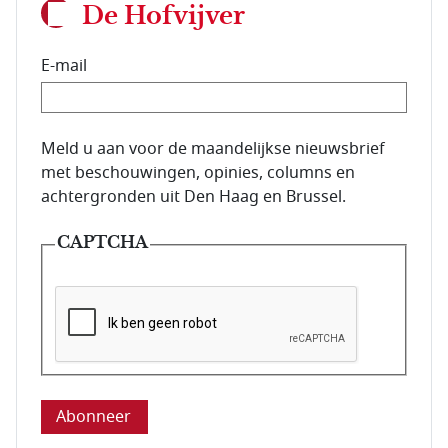
De Hofvijver
E-mail
E-mailadres van de abonnee.
Meld u aan voor de maandelijkse nieuwsbrief
met beschouwingen, opinies, columns en
achtergronden uit Den Haag en Brussel.
CAPTCHA
Deze vraag is om te controleren dat u een mens be