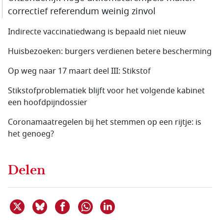
correctief referendum weinig zinvol
Indirecte vaccinatiedwang is bepaald niet nieuw
Huisbezoeken: burgers verdienen betere bescherming
Op weg naar 17 maart deel III: Stikstof
Stikstofproblematiek blijft voor het volgende kabinet
een hoofdpijndossier
Coronamaatregelen bij het stemmen op een rijtje: is
het genoeg?
Delen
Deel dit item op X
Deel dit item op Bluesky
Deel dit item op Facebook
Deel dit item op Linkedin
Delen via WhatsApp