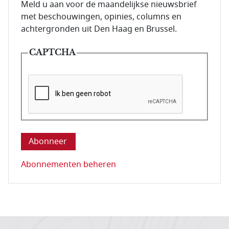
E-mailadres van de abonnee.
Meld u aan voor de maandelijkse nieuwsbrief
met beschouwingen, opinies, columns en
achtergronden uit Den Haag en Brussel.
CAPTCHA
Deze vraag is om te controleren dat u een mens be
Abonnementen beheren