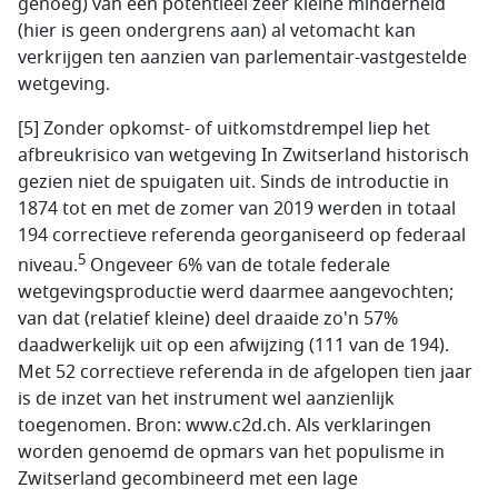
genoeg) van een potentieel zeer kleine minderheid
(hier is geen ondergrens aan) al vetomacht kan
verkrijgen ten aanzien van parlementair-vastgestelde
wetgeving.
[5] Zonder opkomst- of uitkomstdrempel liep het
afbreukrisico van wetgeving In Zwitserland historisch
gezien niet de spuigaten uit. Sinds de introductie in
1874 tot en met de zomer van 2019 werden in totaal
194 correctieve referenda georganiseerd op federaal
5
niveau.
Ongeveer 6% van de totale federale
wetgevingsproductie werd daarmee aangevochten;
van dat (relatief kleine) deel draaide zo'n 57%
daadwerkelijk uit op een afwijzing (111 van de 194).
Met 52 correctieve referenda in de afgelopen tien jaar
is de inzet van het instrument wel aanzienlijk
toegenomen. Bron: www.c2d.ch. Als verklaringen
worden genoemd de opmars van het populisme in
Zwitserland gecombineerd met een lage