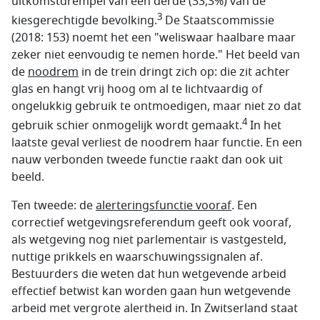
uitkomstdrempel van één derde (33,3%) van de
3
kiesgerechtigde bevolking.
De Staatscommissie
(2018: 153) noemt het een "weliswaar haalbare maar
zeker niet eenvoudig te nemen horde." Het beeld van
de
noodrem
in de trein dringt zich op: die zit achter
glas en hangt vrij hoog om al te lichtvaardig of
ongelukkig gebruik te ontmoedigen, maar niet zo dat
4
gebruik schier onmogelijk wordt gemaakt.
In het
laatste geval verliest de noodrem haar functie. En een
nauw verbonden tweede functie raakt dan ook uit
beeld.
Ten tweede: de
alerteringsfunctie vooraf
. Een
correctief wetgevings­referendum geeft ook vooraf,
als wetgeving nog niet parlementair is vastgesteld,
nuttige prikkels en waarschuwingssignalen af.
Bestuurders die weten dat hun wetgevende arbeid
effectief betwist kan worden gaan hun wetgevende
arbeid met vergrote alertheid in. In Zwitserland staat