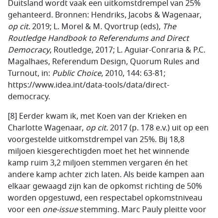
Duitsland wordt vaak een uitkomstdrempel van 25%
gehanteerd. Bronnen: Hendriks, Jacobs & Wagenaar,
op cit.
2019; L. Morel & M. Qvortrup (eds),
The
Routledge Handbook to Referendums and Direct
Democracy
, Routledge, 2017; L. Aguiar-Conraria & P.C.
Magalhaes, Referendum Design, Quorum Rules and
Turnout, in:
Public Choice
, 2010, 144: 63-81;
https://www.idea.int/data-tools/data/direct-
democracy.
[8] Eerder kwam ik, met Koen van der Krieken en
Charlotte Wagenaar,
op cit.
2017 (p. 178 e.v.) uit op een
voorgestelde uitkomstdrempel van 25%. Bij 18,8
miljoen kiesgerechtigden moet het het winnende
kamp ruim 3,2 miljoen stemmen vergaren én het
andere kamp achter zich laten. Als beide kampen aan
elkaar gewaagd zijn kan de opkomst richting de 50%
worden opgestuwd, een respectabel opkomstniveau
voor een
one-issue
stemming. Marc Pauly pleitte voor