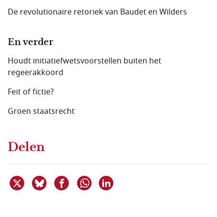
De revolutionaire retoriek van Baudet en Wilders
En verder
Houdt initiatiefwets­voorstellen buiten het
regeerakkoord
Feit of fictie?
Groen staatsrecht
Delen
Deel dit item op X
Deel dit item op Bluesky
Deel dit item op Facebook
Deel dit item op Linkedin
Delen via WhatsApp