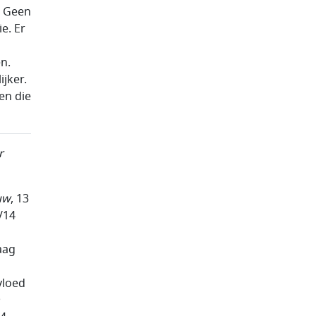
. Geen
e. Er
n.
jker.
en die
r
uw
, 13
3/14
aag
vloed