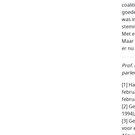
coali
goede
was i
stemm
Met e
Maar 
er nu 
Prof.
parle
[1] H
febru
febru
[2] G
1994)
[3] G
voor e