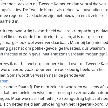
olerende taak van de Tweede Kamer en dan vooral die van
ingsfracties. De Tweede Kamer als geheel wil bovendien st
mee regeren. De klachten zijn niet nieuw en er zit zeker ee
aarheid in.
rdt tegenwoordig bijvoorbeeld wel erg krampachtig gedaan
kel lid eens uit de boot dreigt te vallen; al is dat gezien de
ge marges ook wel weer verklaarbaar. Maar bij lang niet ie
ing gaat het om politiekgevoelige kwesties, dus waarom
n fracties in zo'n geval niet enigszins verdeeld mogen zijn?
vrees ik dat het wel erg sombere beeld over de Tweede Ka
wordt veroorzaakt door een te rooskleurig beeld van het
den. Soms wordt verwezen naar de periode van
stein
 jaar onder Paars I). Die nam zeker in woorden wel eens afs
et kabinetsbeleid en wist soms reuring te veroorzaken doo
ingen. Maar wie naar het feitelijke stemgedrag kijkt, zal zie
D zich netjes hield aan uitvoering van het regeerakkoord. 