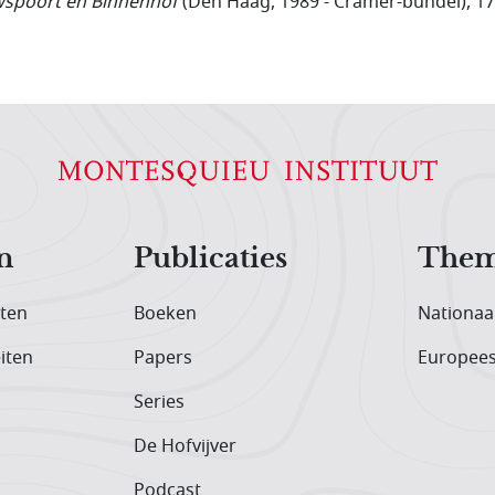
spoort en Binnenhof
(Den Haag, 1989 - Cramer-bundel), 17
n
Publicaties
Them
iten
Boeken
Nationaa
iten
Papers
Europee
Series
De Hofvijver
Podcast