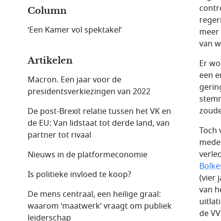
contr
Column
reger
‘Een Kamer vol spektakel’
meer 
van w
Artikelen
Er wo
een en
Macron. Een jaar voor de
gerin
presidentsverkiezingen van 2022
stemm
zoude
De post-Brexit relatie tussen het VK en
de EU: Van lidstaat tot derde land, van
Toch 
partner tot rivaal
mede 
verle
Nieuws in de platformeconomie
Bolke
Is politieke invloed te koop?
(vier
van h
De mens centraal, een heilige graal:
uitlat
waarom ‘maatwerk’ vraagt om publiek
de VV
leiderschap