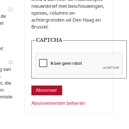
nieuwsbrief met beschouwingen,
opinies, columns en
 de
achtergronden uit Den Haag en
et
Brussel.
CAPTCHA
et
ng van
a
Deze vraag is om te controleren dat u ee
, die
en
entele
Abonnementen beheren