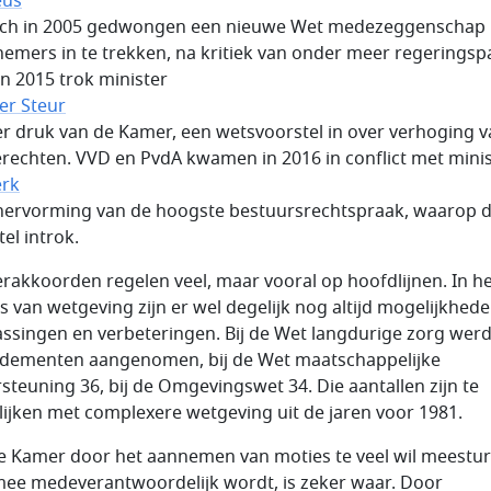
eus
ich in 2005 gedwongen een nieuwe Wet medezeggenschap
emers in te trekken, na kritiek van onder meer regeringspa
In 2015 trok minister
er Steur
er druk van de Kamer, een wetsvoorstel in over verhoging 
ierechten. VVD en PvdA kwamen in 2016 in conflict met mini
erk
hervorming van de hoogste bestuursrechtspraak, waarop di
el introk.
rakkoorden regelen veel, maar vooral op hoofdlijnen. In h
s van wetgeving zijn er wel degelijk nog altijd mogelijkhede
ssingen en verbeteringen. Bij de Wet langdurige zorg wer
ementen aangenomen, bij de Wet maatschappelijke
steuning 36, bij de Omgevingswet 34. Die aantallen zijn te
lijken met complexere wetgeving uit de jaren voor 1981.
e Kamer door het aannemen van moties te veel wil meestu
ee medeverantwoordelijk wordt, is zeker waar. Door