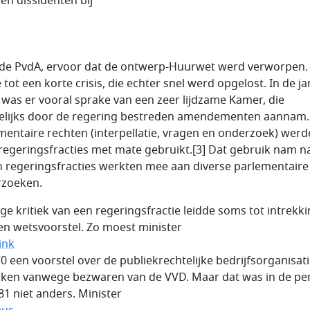
en dissidenten bij
 de PvdA, ervoor dat de ontwerp-Huurwet werd verworpen.
 tot een korte crisis, die echter snel werd opgelost. In de j
ig was er vooral sprake van een zeer lijdzame Kamer, die
lijks door de regering bestreden amendementen aannam.
mentaire rechten (interpellatie, vragen en onderzoek) wer
regeringsfracties met mate gebruikt.[3] Dat gebruik nam n
n regeringsfracties werkten mee aan diverse parlementaire
zoeken.
ige kritiek van een regeringsfractie leidde soms tot intrekk
en wetsvoorstel. Zo moest minister
ink
70 een voorstel over de publiekrechtelijke bedrijfsorganisat
kken vanwege bezwaren van de VVD. Maar dat was in de pe
81 niet anders. Minister