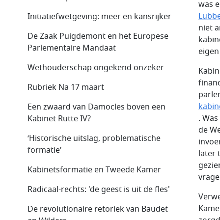
was e
Lubb
Initiatiefwetgeving: meer en kansrijker
niet 
De Zaak Puigdemont en het Europese
kabin
Parlementaire Mandaat
eigen
Wethouderschap ongekend onzeker
Kabin
finan
Rubriek Na 17 maart
parle
kabin
Een zwaard van Damocles boven een
. Was
Kabinet Rutte IV?
de We
‘Historische uitslag, problematische
invoe
formatie’
later
gezie
Kabinetsformatie en Tweede Kamer
vrage
Radicaal-rechts: 'de geest is uit de fles'
Verwe
Kamer
De revolutionaire retoriek van Baudet