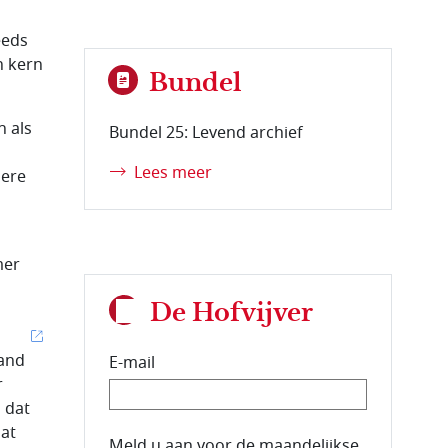
eeds
n kern
Bundel
 als
Bundel 25: Levend archief
Lees meer
dere
mer
De Hofvijver
tand
E-mail
r
n dat
Dat
E-mailadres van de abonnee.
Meld u aan voor de maandelijkse