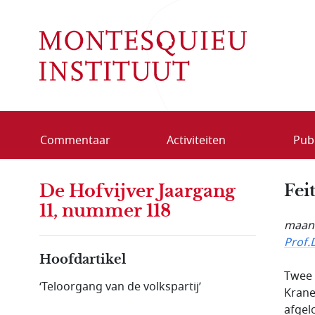
Overslaan en naar de inhoud gaan
Commentaar
Activiteiten
Publ
De Hofvijver Jaargang
Feit
11, nummer 118
maand
Prof.
Hoofdartikel
Twee 
‘Teloorgang van de volkspartij’
Krane
afgel