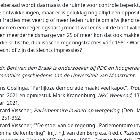
tieberaad wordt daarnaast de ruimte voor controle beperkt
 ontwikkelingen, maar er is gelukkig nog altijd een oppositi
n fracties met veertig of meer leden ruimte om afwijkend te
en en een regeringspartij mocht wel eens uit de boot valle
en meerderheidsmarge van 25 of meer kon dat ook makkeli
die kritische, dualistische regeringsfracties vóór 1981? War
echt of zijn dat slechts impressies?
 dr. Bert van den Braak is onderzoeker bij PDC en hoogleraa
mentaire geschiedenis aan de Universiteit van Maastricht.
ans Goslinga, "Partijloze democratie maakt veel kapot",
Tro
ari 2021 en opiniestuk Mark Kranenburg,
NRC Weekend
, 1
ari 2021.
erard Visscher,
Parlementaire invloed op wetgeving
, (Den H
, 251-362.
erard Visscher, "'De stoel van de regering'. Parlementaire in
n na de kentering", in:J.Th.J. van den Berg e.a. (red.),
Tussen