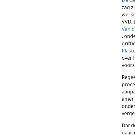
De G
zag z
werkn
VVD. 
Van d
, ond
griff
Plast
over 
voorst
Regee
proce
aanpa
amend
onder
verge
Dat d
daarm