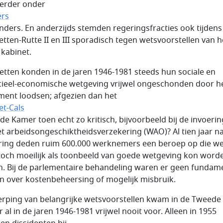
erder onder
ers
anders. En anderzijds stemden regeringsfracties ook tijdens
etten-Rutte II en III sporadisch tegen wetsvoorstellen van h
 kabinet.
etten konden in de jaren 1946-1981 steeds hun sociale en
cieel-economische wetgeving vrijwel ongeschonden door h
ment loodsen; afgezien dan het
et-Cals
 de Kamer toen echt zo kritisch, bijvoorbeeld bij de invoeri
t arbeidsongeschiktheids­verzekering (WAO)? Al tien jaar n
ring deden ruim 600.000 werknemers een beroep op die wet
 toch moeilijk als toonbeeld van goede wetgeving kon word
n. Bij de parlementaire behandeling waren er geen fundam
n over kostenbeheersing of mogelijk misbruik.
rping van belangrijke wetsvoorstellen kwam in de Tweede
 al in de jaren 1946-1981 vrijwel nooit voor. Alleen in 1955