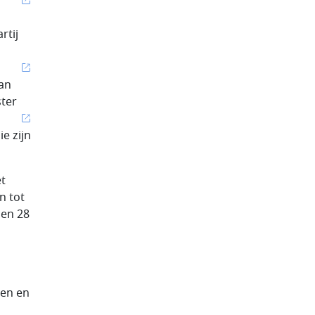
rtij
van
ster
e zijn
et
n tot
den 28
ren en