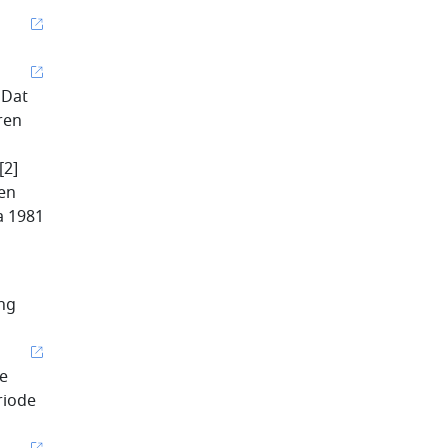
 Dat
aren
[2]
den
a 1981
ing
ie
riode