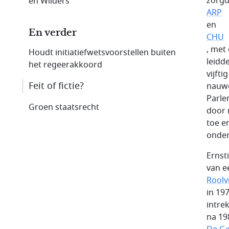
zorgd
en Wilders
ARP
en
En verder
CHU
, met
Houdt initiatiefwets­voorstellen buiten
leidde
het regeerakkoord
vijft
Feit of fictie?
nauwe
Parle
Groen staatsrecht
door 
toe e
onder
Ernst
van e
Roolv
in 19
intre
na 19