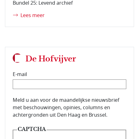
Bundel 25: Levend archief
Lees meer
De Hofvijver
E-mail
E-mailadres van de abonnee.
Meld u aan voor de maandelijkse nieuwsbrief
met beschouwingen, opinies, columns en
achtergronden uit Den Haag en Brussel.
CAPTCHA