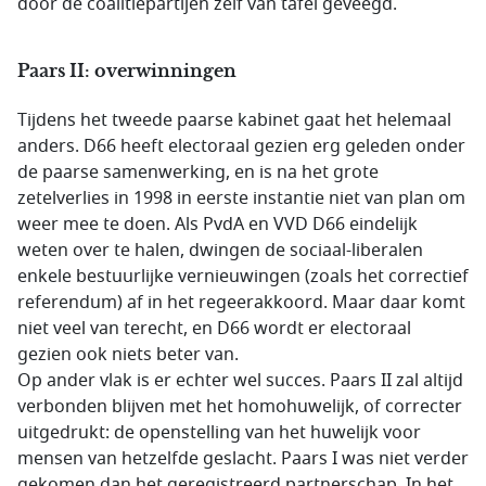
door de coalitiepartijen zelf van tafel geveegd.
Paars II: overwinningen
Tijdens het tweede paarse kabinet gaat het helemaal
anders. D66 heeft electoraal gezien erg geleden onder
de paarse samenwerking, en is na het grote
zetelverlies in 1998 in eerste instantie niet van plan om
weer mee te doen. Als PvdA en VVD D66 eindelijk
weten over te halen, dwingen de sociaal-liberalen
enkele bestuurlijke vernieuwingen (zoals het correctief
referendum) af in het regeerakkoord. Maar daar komt
niet veel van terecht, en D66 wordt er electoraal
gezien ook niets beter van.
Op ander vlak is er echter wel succes. Paars II zal altijd
verbonden blijven met het homohuwelijk, of correcter
uitgedrukt: de openstelling van het huwelijk voor
mensen van hetzelfde geslacht. Paars I was niet verder
gekomen dan het geregistreerd partnerschap. In het