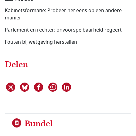
Kabinetsformatie: Probeer het eens op een andere
manier
Parlement en rechter: onvoorspelbaarheid regeert
Fouten bij wetgeving herstellen
Delen
Deel dit item op X
Deel dit item op Bluesky
Deel dit item op Facebook
Deel dit item op Linkedin
Delen via WhatsApp
Bundel