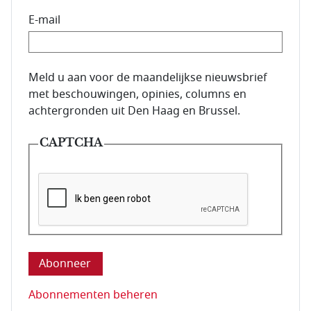
E-mail
E-mailadres van de abonnee.
Meld u aan voor de maandelijkse nieuwsbrief
met beschouwingen, opinies, columns en
achtergronden uit Den Haag en Brussel.
CAPTCHA
Deze vraag is om te controleren dat u een mens be
Abonnementen beheren