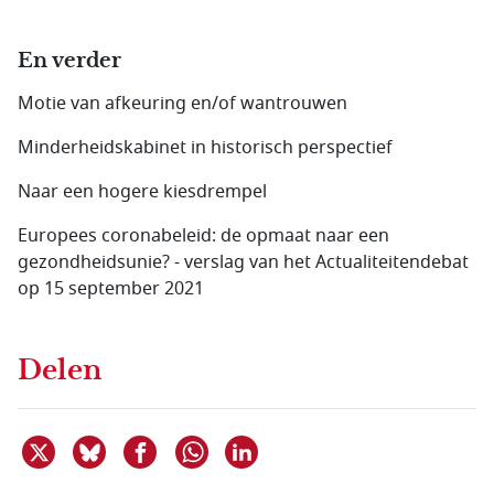
En verder
Motie van afkeuring en/of wantrouwen
Minderheidskabinet in historisch perspectief
Naar een hogere kiesdrempel
Europees coronabeleid: de opmaat naar een
gezondheidsunie? - verslag van het Actualiteitendebat
op 15 september 2021
Delen
Deel dit item op X
Deel dit item op Bluesky
Deel dit item op Facebook
Deel dit item op Linkedin
Delen via WhatsApp