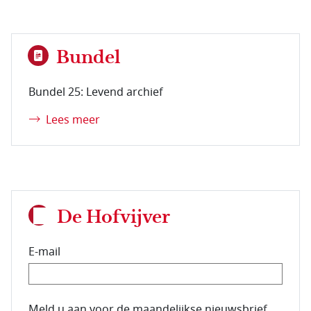
Bundel
Bundel 25: Levend archief
Lees meer
De Hofvijver
E-mail
E-mailadres van de abonnee.
Meld u aan voor de maandelijkse nieuwsbrief