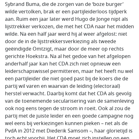
Sybrand Buma, die de zorgen van de ‘boze burger’
wilde vertolken, brak er een partijleiderloos tijdperk
aan. Ruim een jaar later werd Hugo de Jonge nipt als
lijsttrekker verkozen, die met het CDA naar het midden
wilde. Na een half jaar werd hij al weer afgelost: niet
door de in de lijsttrekkersverkiezing als tweede
geëindigde Omtzigt, maar door de meer op rechts
gerichte Hoekstra. Na al het gedoe van het afgelopen
anderhalf jaar kan het CDA zich niet opnieuw een
leiderschapswissel permitteren, maar het heeft nu wel
een partijleider die niet goed past bij de koers die de
partij wil varen en waarvan de leiding (electoraal)
herstel verwacht. Daar­bij komt dat het CDA als gevolg
van de toenemende secularisering van de samenleving
ook nog eens tegen de stroom in roeit. Ook al zou de
partij met de juiste leider en een goede campagne nog
wel eens bij verkiezingen kunnen pieken – net als de
PvdA in 2012 met Diederik Samsom –, haar glorietijd is
toch echt voorbij. Het CDA moet zich instellen op een