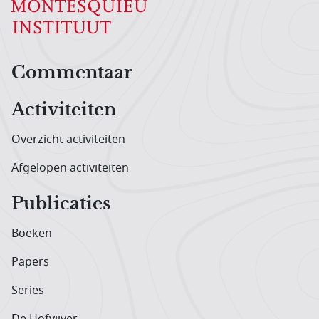
Hoofdnavigatiemenu
Commentaar
Activiteiten
Overzicht activiteiten
Afgelopen activiteiten
Publicaties
Boeken
Papers
Series
De Hofvijver