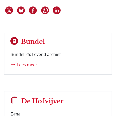
Deel dit item op X
Deel dit item op Bluesky
Deel dit item op Facebook
Deel dit item op Linkedin
Delen via WhatsApp
Bundel
Bundel 25: Levend archief
Lees meer
De Hofvijver
E-mail