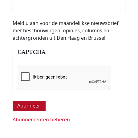
E-mailadres van de abonnee.
Meld u aan voor de maandelijkse nieuwsbrief
met beschouwingen, opinies, columns en
achtergronden uit Den Haag en Brussel.
CAPTCHA
Deze vraag is om te controleren dat u een mens be
Abonnementen beheren