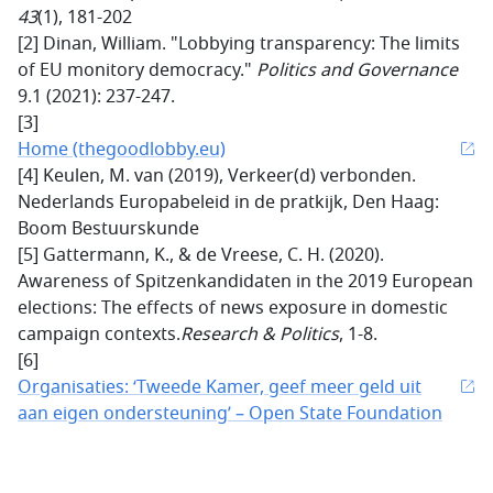
43
(1), 181-202
[2]
Dinan, William. "Lobbying transparency: The limits
of EU monitory democracy."
Politics and Governance
9.1 (2021): 237-247.
[3]
Home (thegoodlobby.eu)
[4] Keulen, M. van (2019), Verkeer(d) verbonden.
Nederlands Europabeleid in de pratkijk, Den Haag:
Boom Bestuurskunde
[5] Gattermann, K., & de Vreese, C. H. (2020).
Awareness of Spitzenkandidaten in the 2019 European
elections: The effects of news exposure in domestic
campaign contexts.
Research & Politics
, 1-8.
[6]
Organisaties: ‘Tweede Kamer, geef meer geld uit
aan eigen ondersteuning’ – Open State Foundation