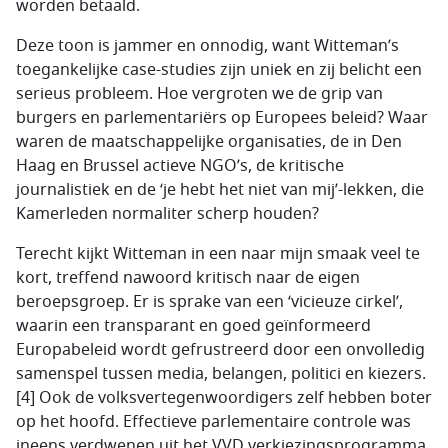
worden betaald.
Deze toon is jammer en onnodig, want Witteman’s
toegankelijke case-studies zijn uniek en zij belicht een
serieus probleem. Hoe vergroten we de grip van
burgers en parlementariërs op Europees beleid? Waar
waren de maatschappelijke organisaties, de in Den
Haag en Brussel actieve NGO’s, de kritische
journalistiek en de ‘je hebt het niet van mij’-lekken, die
Kamerleden normaliter scherp houden?
Terecht kijkt Witteman in een naar mijn smaak veel te
kort, treffend nawoord kritisch naar de eigen
beroepsgroep. Er is sprake van een ‘vicieuze cirkel’,
waarin een transparant en goed geïnformeerd
Europabeleid wordt gefrustreerd door een onvolledig
samenspel tussen media, belangen, politici en kiezers.
[4] Ook de volksvertegenwoordigers zelf hebben boter
op het hoofd. Effectieve parlementaire controle was
ineens verdwenen uit het VVD verkiezingsprogramma