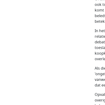
ook t
komt 
beled
betek
In he
relat
debat
toesl
koopk
overl
Als d
'ongel
vanwe
dat e
Opval
overi