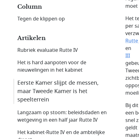
moet 
Column
Het t
Tegen de klippen op
per s
verzw
Artikelen
Rutte 
en
Rubriek evaluatie Rutte IV
III
Het is hard aanpoten voor de
gebeu
nieuwelingen in het kabinet
Tweed
zicht
Eerste Kamer slijpt de messen,
oppos
maar Tweede Kamer is het
moeil
speelterrein
Bij d
Langzaam op stoom: beleidsdaden en
een b
wetgeving in een half jaar Rutte IV
snel 
geldt
Het kabinet-Rutte IV en de ambtelijke
maatr