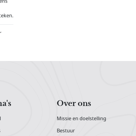
gens
teken.
r
a's
Over ons
l
Missie en doelstelling
s
Bestuur