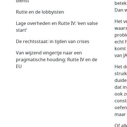
dienst
betek
Dan w
Rutte en de lobbyisten
Het v
Lage overheden en Rutte IV: ‘een valse
waarsc
start’
probl
De rechtsstaat: in tijden van crises
echt 
komt 
Van wijzend vingertje naar een
van J
pragmatische houding: Rutte IV en de
EU
Het d
strui
duide
dat i
ook z
const
oefen
maar 
Of al