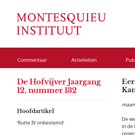
Overslaan en naar de inhoud gaan
Commentaar
Activiteiten
Publ
De Hofvijver Jaargang
Eer
Kam
12, nummer 132
maand
Hoofdartikel
De we
‘Rutte IV onbestemd’
in de
reger