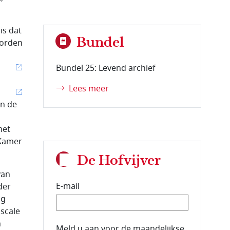
is dat
Bundel
worden
Bundel 25: Levend archief
Lees meer
in de
met
 Kamer
De Hofvijver
van
E-mail
der
ng
scale
n
E-mailadres van de abonnee.
Meld u aan voor de maandelijkse