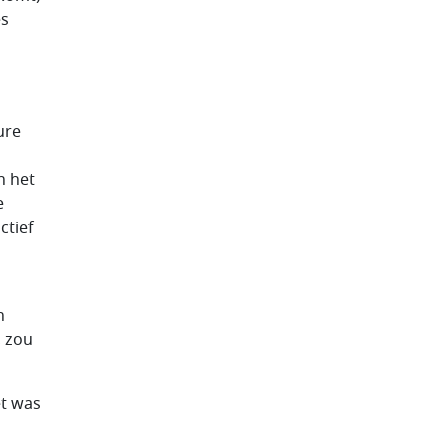
es
ure
n het
e
ctief
n
, zou
et was