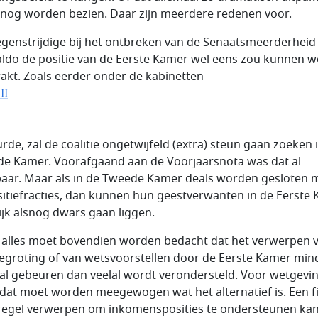
nog worden bezien. Daar zijn meerdere redenen voor.
egenstrijdige bij het ontbreken van de Senaatsmeerderheid 
aldo de positie van de Eerste Kamer wel eens zou kunnen 
akt. Zoals eerder onder de kabinetten-
II
rde, zal de coalitie ongetwijfeld (extra) steun gaan zoeken 
e Kamer. Voorafgaand aan de Voorjaarsnota was dat al
baar. Maar als in de Tweede Kamer deals worden gesloten 
itiefracties, dan kunnen hun geestverwanten in de Eerste
ijk alsnog dwars gaan liggen.
it alles moet bovendien worden bedacht dat het verwerpen 
egroting of van wetsvoorstellen door de Eerste Kamer min
zal gebeuren dan veelal wordt verondersteld. Voor wetgevi
 dat moet worden meegewogen wat het alternatief is. Een fi
egel verwerpen om inkomensposities te ondersteunen ka