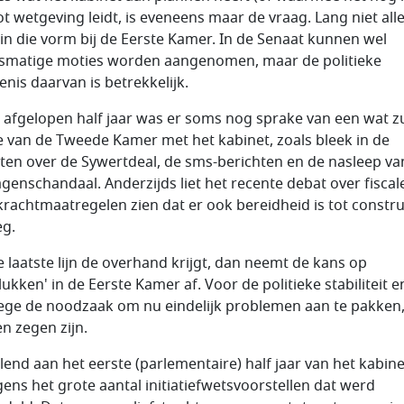
ot wetgeving leidt, is eveneens maar de vraag. Lang niet all
in die vorm bij de Eerste Kamer. In de Senaat kunnen wel
smatige moties worden aangenomen, maar de politieke
enis daarvan is betrekkelijk.
t afgelopen half jaar was er soms nog sprake van een wat z
ie van de Tweede Kamer met het kabinet, zoals bleek in de
ten over de Sywertdeal, de sms-berichten en de nasleep va
agenschandaal. Anderzijds liet het recente debat over fiscal
rachtmaatregelen zien dat er ook bereidheid is tot constru
eg.
ie laatste lijn de overhand krijgt, dan neemt de kans op
ukken' in de Eerste Kamer af. Voor de politieke stabiliteit e
ge de noodzaak om nu eindelijk problemen aan te pakken
en zegen zijn.
lend aan het eerste (parlementaire) half jaar van het kabin
gens het grote aantal initiatiefwetsvoorstellen dat werd