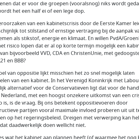
enen dat er voor die groepen (vooralsnog) niks wordt geda
ordt het een half ei of een lege dop.
eroorzaken van een kabinetscrisis door de Eerste Kamer lei
hijnlijk tot stilstand of ernstige vertraging bij de aanpak v
emen als stikstof, energie en klimaat. En willen PvdA/Groen
het risico lopen dat er al op korte termijn mogelijk een kabi
van bijvoorbeeld VVD, CDA en ChristenUnie, met gedoogst
A21 en BBB?
oel van oppositie lijkt misschien het zo snel mogelijk laten
kelen van een kabinet. In het Verenigd Koninkrijk met Labou
lijk alternatief voor de Conservatieven ligt dat voor de hand
n Nederland, met een hoogst onzekere uitkomst van een cris
o is, is de vraag. Bij ons betekent oppositievoeren door
ructieve partijen vooral maximale invloed proberen uit uit t
en op het regeringsbeleid. Dreigen met verwerping kan he
dat daadwerkelijk doen wellicht niet.
les wat het kabinet aan plannen heeft (of waarmee het nog