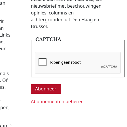
an.
nieuwsbrief met beschouwingen,
opinies, columns en
achtergronden uit Den Haag en
dt
Brussel.
an
Links
CAPTCHA
net
eun
r als
Deze vraag is om te controleren dat u ee
. Of
is,
e
Abonnementen beheren
lpen,
 komt)