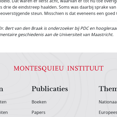
deld. Dat waren er liefst acht, waarvan er tot nu toe overi
ts drie de eindstreep haalden. Soms was daarbij sprake van
tieoverstijgende steun. Misschien is dat eveneens een goed 
Dr. Bert van den Braak is onderzoeker bij PDC en hoogleraa
mentaire geschiedenis aan de Universiteit van Maastricht.
n
Publicaties
Them
iten
Boeken
Nationaa
iten
Papers
Europee