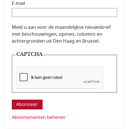
E-mail
E-mailadres van de abonnee.
Meld u aan voor de maandelijkse nieuwsbrief
met beschouwingen, opinies, columns en
achtergronden uit Den Haag en Brussel.
CAPTCHA
Deze vraag is om te controleren dat u een mens be
Abonnementen beheren