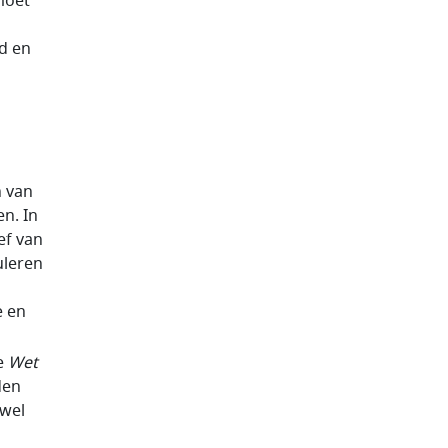
moet
d en
n van
n. In
ef van
uleren
e en
de
Wet
den
 wel