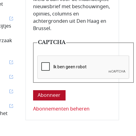
et
nieuwsbrief met beschouwingen,
opinies, columns en
achtergronden uit Den Haag en
ijtjes
Brussel.
orzaak
CAPTCHA
Deze vraag is om te controleren dat u ee
Abonnementen beheren
 het