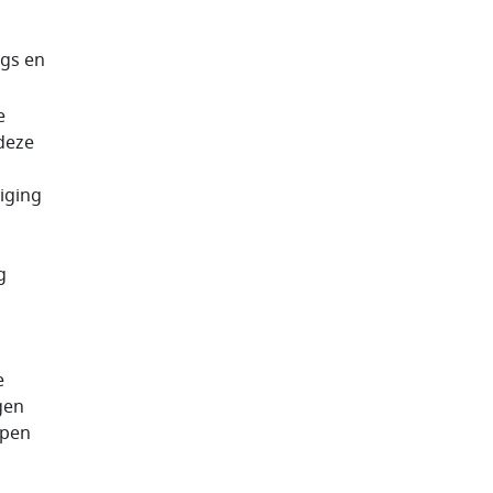
ngs en
e
 deze
diging
g
e
gen
rpen