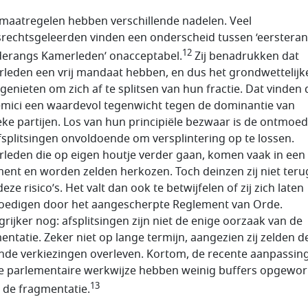
maatregelen hebben verschillende nadelen. Veel
srechtsgeleerden vinden een onderscheid tussen ‘eerstera
12
erangs Kamerleden’ onacceptabel.
Zij benadrukken dat
leden een vrij mandaat hebben, en dus het grondwettelijk
 genieten om zich af te splitsen van hun fractie. Dat vinden
mici een waardevol tegenwicht tegen de dominantie van
ieke partijen. Los van hun principiële bezwaar is de ontmoe
fsplitsingen onvoldoende om versplintering op te lossen.
leden die op eigen houtje verder gaan, komen vaak in een
ment en worden zelden herkozen. Toch deinzen zij niet teru
eze risico’s. Het valt dan ook te betwijfelen of zij zich laten
edigen door het aangescherpte Reglement van Orde.
grijker nog: afsplitsingen zijn niet de enige oorzaak van de
entatie. Zeker niet op lange termijn, aangezien zij zelden d
nde verkiezingen overleven. Kortom, de recente aanpassin
e parlementaire werkwijze hebben weinig buffers opgewo
13
 de fragmentatie.