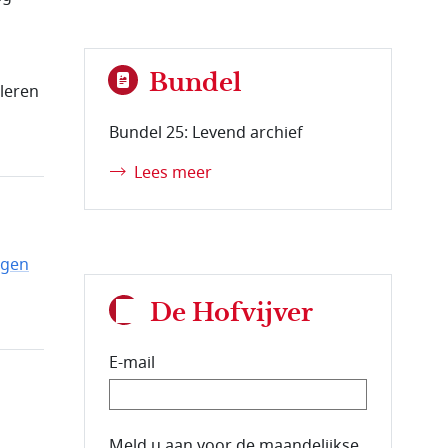
Bundel
leren
Bundel 25: Levend archief
Lees meer
ngen
De Hofvijver
E-mail
E-mailadres van de abonnee.
Meld u aan voor de maandelijkse