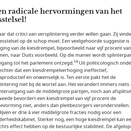
n radicale hervormingen van het
sstelsel!
r dat critici van versplintering verder willen gaan. Zij vind
iesstelsel op de schop moet. Een veelgehoorde suggestie is
ging van de kiesdrempel, bijvoorbeeld naar vijf procent va
en, naar Duits voorbeeld. Op die manier wordt splinterpar
14
egang tot het parlement ontzegd.
Uit politicologisch ond
t echter dat een kiesdrempelverhoging ineffectief,
aproductief en onwenselijk is. Ten eerste pakt het de
lintering niet bij de wortel aan. Het verandert immers niets
hteruitgang van de middelgrote partijen, noch aan afsplitsi
weede bevordert een kiesdrempel van vijf procent de
tievorming niet, anders dan pleitbezorgers veronderstellen
lijven er drie à vier middelgrote fracties nodig voor een
erheidskabinet. Sterker nog, een hoge kiesdrempel kan e
chts effect hebben op de bestuurlijke stabiliteit. De afgelo