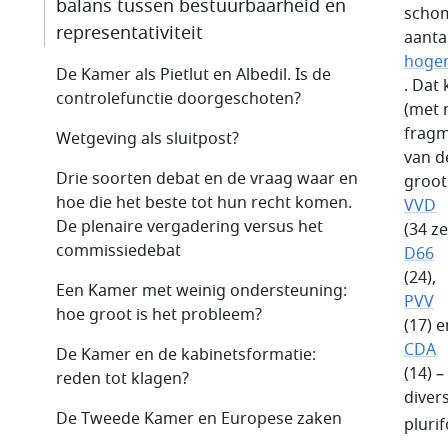
balans tussen bestuurbaarheid en
schom
representativiteit
aanta
hoger
De Kamer als Pietlut en Albedil. Is de
. Dat
controlefunctie doorgeschoten?
(met 
fragm
Wetgeving als sluitpost?
van de
Drie soorten debat en de vraag waar en
groots
hoe die het beste tot hun recht komen.
VVD
De plenaire vergadering versus het
(34 ze
commissiedebat
D66
(24),
Een Kamer met weinig ondersteuning:
PVV
hoe groot is het probleem?
(17) e
CDA
De Kamer en de kabinetsformatie:
(14) 
reden tot klagen?
diver
De Tweede Kamer en Europese zaken
pluri