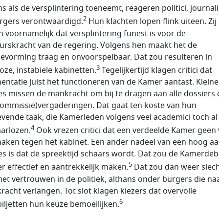
ns als de versplintering toeneemt, reageren politici, journal
2
rgers verontwaardigd.
Hun klachten lopen flink uiteen. Zij
n voornamelijk dat versplintering funest is voor de
urskracht van de regering. Volgens hen maakt het de
tievorming traag en onvoorspelbaar. Dat zou resulteren in
3
oze, instabiele kabinetten.
Tegelijkertijd klagen critici dat
entatie juist het functioneren van de Kamer aantast. Kleine
ies missen de mankracht om bij te dragen aan alle dossiers 
(commissie)vergaderingen. Dat gaat ten koste van hun
vende taak, die Kamerleden volgens veel academici toch al
4
arlozen.
Ook vrezen critici dat een verdeelde Kamer geen 
aken tegen het kabinet. Een ander nadeel van een hoog aa
ies is dat de spreektijd schaars wordt. Dat zou de Kamerde
5
r effectief en aantrekkelijk maken.
Dat zou dan weer slech
het vertrouwen in de politiek, althans onder burgers die na
racht verlangen. Tot slot klagen kiezers dat overvolle
6
iljetten hun keuze bemoeilijken.