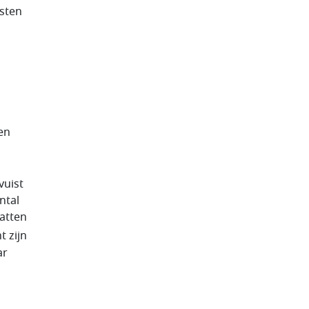
isten
en
vuist
ntal
batten
t zijn
ar