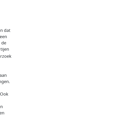
en dat
 een
n de
tijen
erzoek
 aan
ngen.
. Ook
en
pen