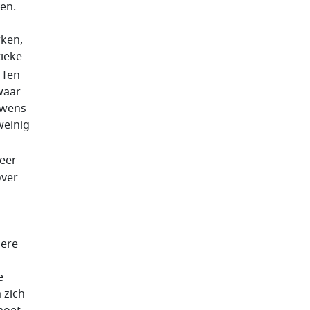
en.
rken,
tieke
Ten
waar
uwens
weinig
meer
over
dere
e
 zich