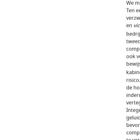
We mo
Ten e
verzw
en
vi
bedri
tweed
compl
ook v
bewij
kabin
risic
de ho
inder
verte
Integ
gelui
bevor
compe