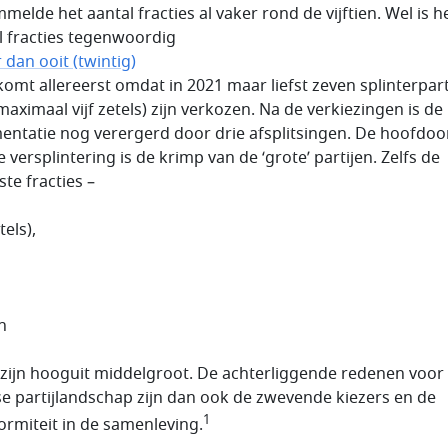
melde het aantal fracties al vaker rond de vijftien. Wel is h
l fracties tegenwoordig
 dan ooit (twintig)
 komt allereerst omdat in 2021 maar liefst zeven splinterpart
maximaal vijf zetels) zijn verkozen. Na de verkiezingen is de
entatie nog verergerd door drie afsplitsingen. De hoofdo
 versplintering is de krimp van de ‘grote’ partijen. Zelfs de
te fracties –
tels),
n
– zijn hooguit middelgroot. De achterliggende redenen voor
se partijlandschap zijn dan ook de zwevende kiezers en de
1
formiteit in de samenleving.