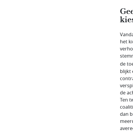
Gee
kie
Vandaa
het k
verho
stemm
de to
blijk
contr
versp
de ac
Ten t
coali
dan b
meerd
avere