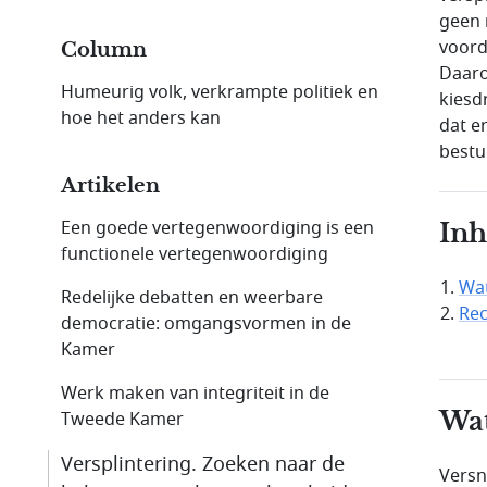
geen 
voord
Column
Daaro
Humeurig volk, verkrampte politiek en
kiesd
hoe het anders kan
dat e
bestu
Artikelen
Een goede vertegenwoordiging is een
In
functionele vertegenwoordiging
Wat
Redelijke debatten en weerbare
Rec
democratie: omgangsvormen in de
Kamer
Werk maken van integriteit in de
Wat
Tweede Kamer
Versplintering. Zoeken naar de
Versn