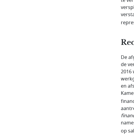
te ve
versp
verst
repres
Rec
De af
de ve
2016 
werkg
en af
Kamer
finan
aantr
financ
namel
op sal