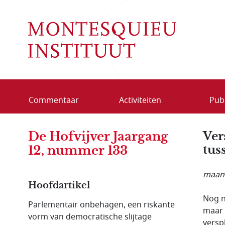
Overslaan en naar de inhoud gaan
Commentaar
Activiteiten
Publ
De Hofvijver Jaargang
Ver
tus
12, nummer 133
maand
Hoofdartikel
Nog n
Parlementair onbehagen, een riskante
maar l
vorm van democratische slijtage
versp