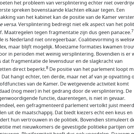
eten het probleem van versplintering echter niet overdrijv
erste spreken bovenstaande klachten elkaar tegen. Een
akking van het kabinet kan de positie van de Kamer verste
ce versa
. Versplintering bedreigt niet elk aspect van het poli
7
jf. Maatregelen tegen fragmentatie zijn dus geen panacee.
e is Nederland niet onregeerbaar. Coalitievorming is welis
ex, maar blijft mogelijk. Moeizame formaties kwamen tro
oor in perioden met weinig versplintering. Bovendien is er 
s dat fragmentatie de levensduur en de slagkracht van
8
etten direct beperkt.
De positie van het parlement loopt 
o. Dat hangt echter, ten derde, maar net af van je opvatting 
ofdfuncties van de Kamer. De wetgevende activiteit komt
daad (nog meer) in het gedrang door de versplintering. De
genwoordigende functie, daarentegen, is niet in gevaar.
endeel, een gefragmenteerd parlement vertolkt juist meer
den uit de maatschappij. Dat biedt kiezers echt een keus en
dert hun vertrouwen in de politiek. Bovendien stimuleert d
titie met nieuwkomers de gevestigde politieke partijen om