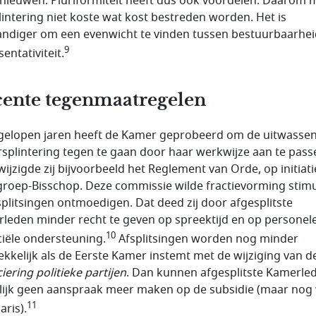
rnieuwen. Pluriformiteit heeft dus ook voordelen. Daarom 
lintering niet koste wat kost bestreden worden. Het is
andiger om een evenwicht te vinden tussen bestuurbaarhei
9
entativiteit.
ente tegenmaatregelen
gelopen jaren heeft de Kamer geprobeerd om de uitwasse
rsplintering tegen te gaan door haar werkwijze aan te passe
wijzigde zij bijvoorbeeld het Reglement van Orde, op initiati
roep-Bisschop. Deze commissie wilde fractievorming stim
splitsingen ontmoedigen. Dat deed zij door afgesplitste
leden minder recht te geven op spreektijd en op personel
10
ciële ondersteuning.
Afsplitsingen worden nog minder
ekkelijk als de Eerste Kamer instemt met de wijziging van 
iering politieke partijen
. Dan kunnen afgesplitste Kamerle
ijk geen aanspraak meer maken op de subsidie (maar nog
11
aris).