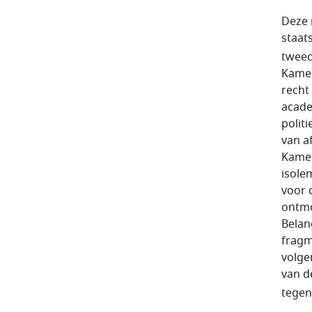
Deze 
staat
tweed
Kamer
recht
acade
polit
van a
Kamer
isole
voor d
ontmo
Belan
fragm
volge
van d
tegen