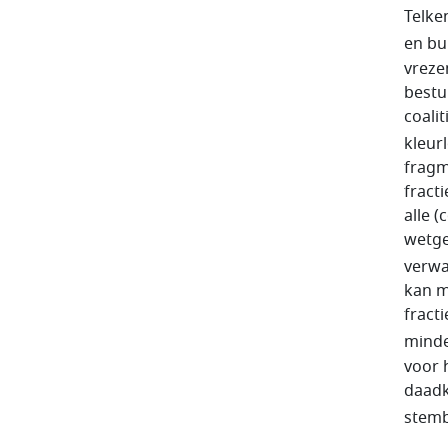
Telke
en bu
vreze
bestu
coali
kleurl
fragm
fract
alle 
wetge
verwa
kan m
fract
minde
voor 
daadk
stemb