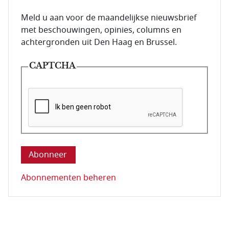
E-mailadres van de abonnee.
Meld u aan voor de maandelijkse nieuwsbrief
met beschouwingen, opinies, columns en
achtergronden uit Den Haag en Brussel.
CAPTCHA
Deze vraag is om te controleren dat u een mens be
Abonnementen beheren