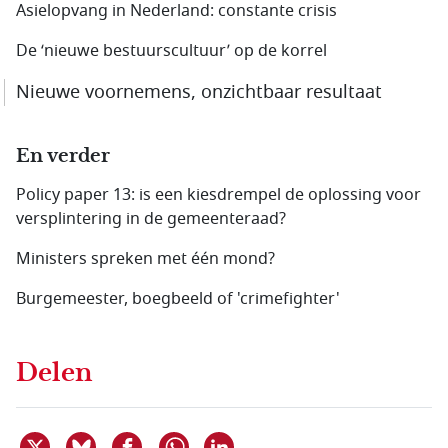
Asielopvang in Nederland: constante crisis
De ‘nieuwe bestuurscultuur’ op de korrel
Nieuwe voornemens, onzichtbaar resultaat
En verder
Policy paper 13: is een kiesdrempel de oplossing voor
versplintering in de gemeenteraad?
Ministers spreken met één mond?
Burgemeester, boegbeeld of 'crimefighter'
Delen
Deel dit item op X
Deel dit item op Bluesky
Deel dit item op Facebook
Deel dit item op Linkedin
Delen via WhatsApp