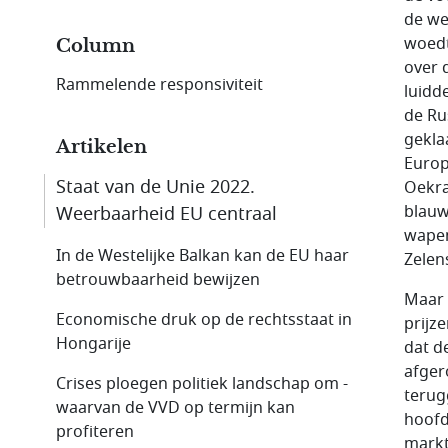
de we
woedt
Column
over 
Rammelende responsiviteit
luidd
de Ru
gekla
Artikelen
Europ
Staat van de Unie 2022.
Oekra
blauw
Weerbaarheid EU centraal
wapen
In de Westelijke Balkan kan de EU haar
Zelen
betrouwbaarheid bewijzen
Maar 
Economische druk op de rechtsstaat in
prijz
Hongarije
dat d
afger
Crises ploegen politiek landschap om -
terug
waarvan de VVD op termijn kan
hoofd
profiteren
markt