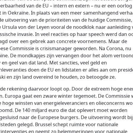
erbaarheid van de EU – intern en extern – nu er een oorlog
 in Oekraïne. In plaats van een meer samenhangend verha
de uitvoering van de prioriteiten van de huidige Commissie,
e Ursula von der Leyen vooral de noodklok naar aanleiding 
ssische invasie. In veel reacties op haar speech werd dan o
agd over een gebrek aan concrete voornemens. Maar de
ese Commissie is crisismanager geworden. Na Corona, nu
ïne. De mondkapjes zijn vervangen door het alom vertoon
 en geel van dat land. Met sancties, veel geld en
leveranties doen de EU en lidstaten er alles aan om presid
ski en zijn land overeind te houden, zo betoogde ze.
de rekening daarvoor loopt op. Door de extreem hoge ene
en. Europa gaat een zware winter tegemoet. De Commissie w
e hoge winsten van energieleveranciers en olieconcerns w
oomd. De 140 miljard euro die dat oplevert moet worden
gesluisd naar de Europese burgers. De uitvoering wordt bij
steden gelegd. Brussel schept ruimte voor nationale
interventies en neemt zo belemmeringen voor nationale