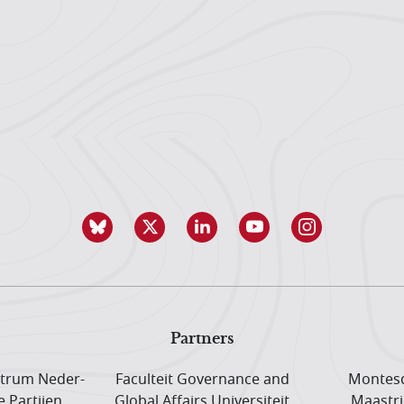
Partners
trum Neder­
Faculteit Governance and
Montesq
e Partijen
Global Affairs Universiteit
Maastri