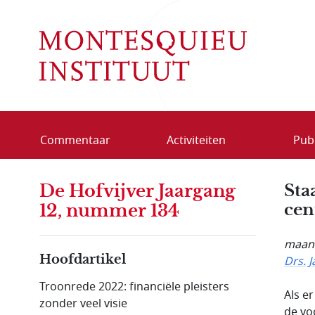
Overslaan en naar de inhoud gaan
Commentaar
Activiteiten
Publ
De Hofvijver Jaargang
Sta
cen
12, nummer 134
maand
Hoofdartikel
Drs. 
Troonrede 2022: financiële pleisters
Als e
zonder veel visie
de vo