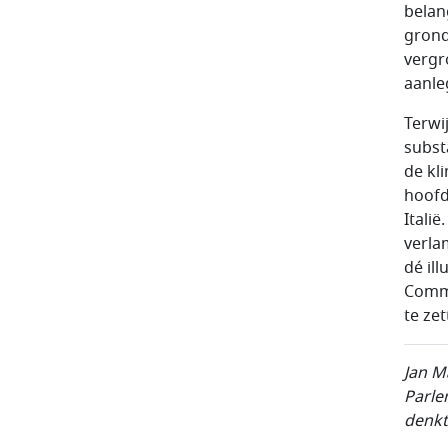
belan
grond
vergr
aanle
Terwi
subst
de kl
hoofd
Italië
verla
dé ill
Commi
te ze
Jan M
Parle
denkt