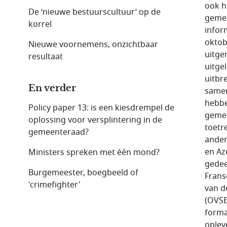
ook h
De ‘nieuwe bestuurscultuur’ op de
gemee
korrel
infor
oktob
Nieuwe voornemens, onzichtbaar
uitgen
resultaat
uitge
uitbr
En verder
samen
hebbe
Policy paper 13: is een kiesdrempel de
gemee
oplossing voor versplintering in de
toetr
gemeenteraad?
ander
en Az
Ministers spreken met één mond?
gedee
Burgemeester, boegbeeld of
Frans
'crimefighter'
van d
(OVSE
forma
oplev