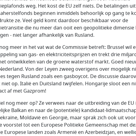
ieplafonds weg. Het kost de EU zelf niets. De betalingen uit
aherstelfonds beginnen inmiddels behoorlijk op gang te 
rukte ze. Veel geld komt daardoor beschikbaar voor de
ietransitie die nu meer dan ooit een geopolitieke dimensie 
gen - niet langer afhankelijk van Rusland.
t nog meer in het vat wat de Commissie betreft: Brussel wil 
peling van gas- en elektriciteitsprijzen en trekt drie miljard
het ontwikkelen van de groene waterstof markt. Goed nie
Nederland. Von der Leyen zweeg overigens over mogelijk 
ies tegen Rusland zoals een gasboycot. De discussie daaro
 niet op. Italië en Duitsland twijfelen. Hongarije sloot een 
act af met Gazprom!
iel nog meer op? Ze verwees naar de uitbreiding van de EU 
lijke Balkan en naar de (potentiële) kandidaat-lidmaatsch
ekraïne, Moldavië en Georgië, maar sprak zich ook uit voor
e voorstel tot een Europese Politieke Gemeenschap met de
e Europese landen zoals Armenië en Azerbeidzjan, en welli