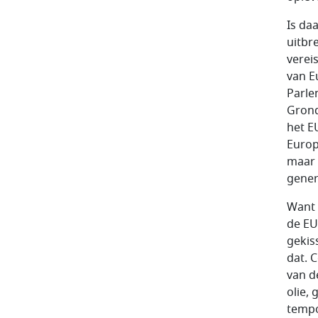
Is da
uitbr
verei
van E
Parle
Grond
het E
Europ
maar 
gener
Want 
de EU
gekis
dat. 
van d
olie,
tempo