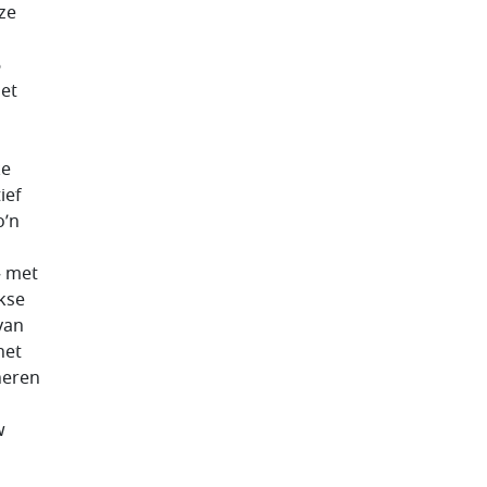
ze
6
iet
ke
ief
o’n
– met
kse
van
het
neren
w