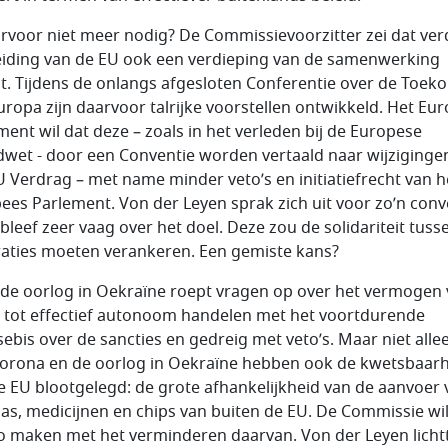
arvoor niet meer nodig? De Commissievoorzitter zei dat ver
eiding van de EU ook een verdieping van de samenwerking
st. Tijdens de onlangs afgesloten Conferentie over de Toek
uropa zijn daarvoor talrijke voorstellen ontwikkeld. Het Eu
ment wil dat deze – zoals in het verleden bij de Europese
wet - door een Conventie worden vertaald naar wijziginge
U Verdrag – met name minder veto’s en initiatiefrecht van h
ees Parlement. Von der Leyen sprak zich uit voor zo’n conv
bleef zeer vaag over het doel. Deze zou de solidariteit tuss
aties moeten verankeren. Een gemiste kans?
de oorlog in Oekraïne roept vragen op over het vermogen
 tot effectief autonoom handelen met het voortdurende
sebis over de sancties en gedreig met veto’s. Maar niet alle
Corona en de oorlog in Oekraïne hebben ook de kwetsbaar
e EU blootgelegd: de grote afhankelijkheid van de aanvoer 
 gas, medicijnen en chips van buiten de EU. De Commissie wi
 maken met het verminderen daarvan. Von der Leyen licht