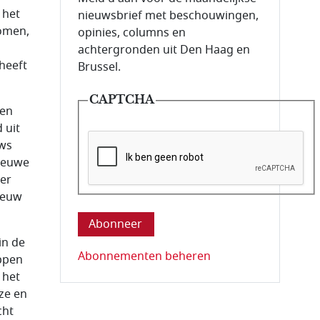
 het
nieuwsbrief met beschouwingen,
komen,
opinies, columns en
achtergronden uit Den Haag en
heeft
Brussel.
CAPTCHA
een
 uit
uws
nieuwe
ver
Deze vraag is om te controleren dat u ee
nieuw
in de
Abonnementen beheren
appen
 het
ze en
cht