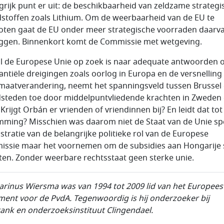
grijk punt er uit: de beschikbaarheid van zeldzame strategi
stoffen zoals Lithium. Om de weerbaarheid van de EU te
oten gaat de EU onder meer strategische voorraden daarv
ggen. Binnenkort komt de Commissie met wetgeving.
jl de Europese Unie op zoek is naar adequate antwoorden 
antiële dreigingen zoals oorlog in Europa en de versnelling
imaatverandering, neemt het spanningsveld tussen Brussel
steden toe door middelpuntvliedende krachten in Zweden
. Krijgt Orbán er vrienden of vriendinnen bij? En leidt dat tot
mming? Misschien was daarom niet de Staat van de Unie s
ustratie van de belangrijke politieke rol van de Europese
ssie maar het voornemen om de subsidies aan Hongarije 
tten. Zonder weerbare rechtsstaat geen sterke unie.
arinus Wiersma was van
1994 tot 2009 lid van het Europees
ment voor de PvdA. Tegenwoordig is hij onderzoeker bij
ank en onderzoeksinstituut Clingendael.