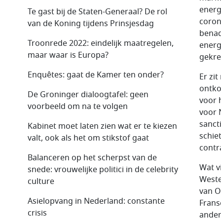
energ
Te gast bij de Staten-Generaal? De rol
coron
van de Koning tijdens Prinsjesdag
benad
Troonrede 2022: eindelijk maatregelen,
energ
maar waar is Europa?
gekre
Enquêtes: gaat de Kamer ten onder?
Er zi
ontkop
De Groninger dialoogtafel: geen
voor 
voorbeeld om na te volgen
voor 
sanct
Kabinet moet laten zien wat er te kiezen
schiet
valt, ook als het om stikstof gaat
contr
Balanceren op het scherpst van de
Wat v
snede: vrouwelijke politici in de celebrity
Weste
culture
van O
Asielopvang in Nederland: constante
Frans
crisis
ander