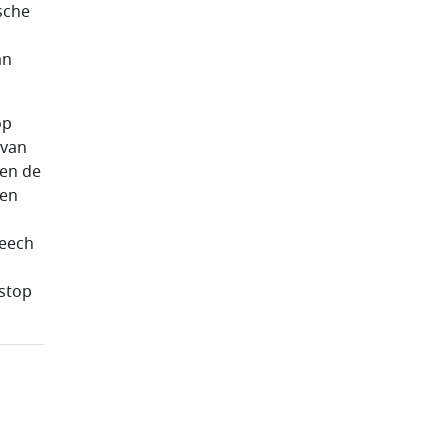
sche
an
op
 van
 en de
 en
peech
stop