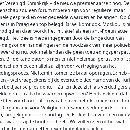
et Verenigd Koninkrijk – de nieuwe premier aarzelt nog. De
nschap zou een forum moeten zijn voor reguliere, maar
mele gesprekken over gedeelde waarden en belangen. Op 
er is in Praag een top belegd. Israël komt ook. Moskou is n
odigd en daar wordt het initiatief als een anti-Poetin actie
legd. Het idee is mede ingegeven door de lange duur van
eidingsonderhandelingen en de noodzaak van meer politie
werking nu, ook met landen die geen toetredingsperspect
n. Bij de kandidaten is men er niet helemaal gerust op of z
nschap niet een alibi zal zijn voor vertraging van het
edingsproces. Niettemin komen ze braaf opdragen. Ik heb 
en – wel vraagtekens bij de eventuele deelname van de Tur
erbeidjaanse presidenten. Zullen deze zich als verdedigers 
lde democratische waarden opwerpen? Het is evident dat 
e idee voortkomt uit frustratie over het niet (meer) functio
e Organisatie voor Veiligheid en Samenwerking in Europa
), lamgelegd door de oorlog. De EU kiest nu voor een nieu
at waarin zij de hoofdrol heeft. We zullen zien of het wat
ert in termen van effectiever buitenlands beleid.