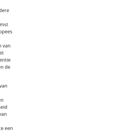
dere
omst
ropees
n van
et
entie
en de
 van
en
heid
van
l
te een