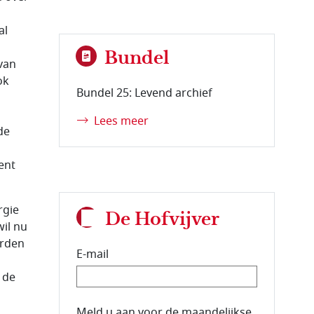
al
Bundel
van
ok
Bundel 25: Levend archief
Lees meer
de
ent
rgie
De Hofvijver
il nu
orden
E-mail
 de
E-mailadres van de abonnee.
Meld u aan voor de maandelijkse