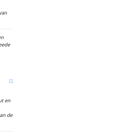
van
en
weede
ut en
van de