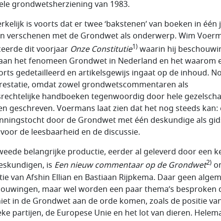
ele grondwetsherziening van 1983.
kelijk is voorts dat er twee ‘bakstenen’ van boeken in één 
zijn verschenen met de Grondwet als onderwerp. Wim Voer
1)
ceerde dit voorjaar
Onze Constitutie
waarin hij beschouw
 aan het fenomeen Grondwet in Nederland en het waarom 
orts gedetailleerd en artikelsgewijs ingaat op de inhoud. N
restatie, omdat zowel grondwetscommentaren als
srechtelijke handboeken tegenwoordig door hele gezelsch
n geschreven. Voermans laat zien dat het nog steeds kan:
nningstocht door de Grondwet met één deskundige als gid
voor de leesbaarheid en de discussie.
weede belangrijke productie, eerder al geleverd door een k
2)
eskundigen, is
Een
nieuw commentaar op de Grondwet
o
tie van Afshin Ellian en Bastiaan Rijpkema. Daar geen alge
ouwingen, maar wel worden een paar thema’s besproken 
 niet in de Grondwet aan de orde komen, zoals de positie va
ieke partijen, de Europese Unie en het lot van dieren. Helem