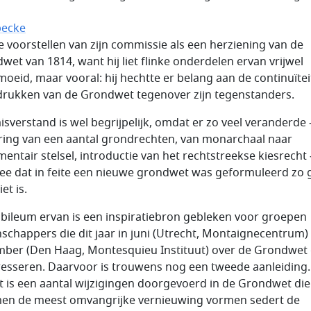
becke
e voorstellen van zijn commissie als een herziening van de
wet van 1814, want hij liet flinke onderdelen ervan vrijwel
oeid, maar vooral: hij hechtte er belang aan de continuïtei
rukken van de Grondwet tegenover zijn tegenstanders.
isverstand is wel begrijpelijk, omdat er zo veel veranderde 
ring van een aantal grondrechten, van monarchaal naar
mentair stelsel, introductie van het rechtstreekse kiesrecht 
dee dat in feite een nieuwe grondwet was geformuleerd zo 
et is.
ubileum ervan is een inspiratiebron gebleken voor groepen
schappers die dit jaar in juni (Utrecht, Montaignecentrum) 
ber (Den Haag, Montesquieu Instituut) over de Grondwet
esseren. Daarvoor is trouwens nog een tweede aanleiding. 
t is een aantal wijzigingen doorgevoerd in de Grondwet die
en de meest omvangrijke vernieuwing vormen sedert de