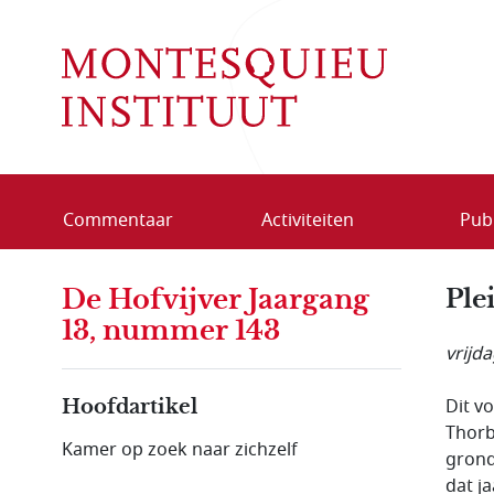
Overslaan en naar de inhoud gaan
Commentaar
Activiteiten
Publ
De Hofvijver Jaargang
Ple
13, nummer 143
vrijda
Dit v
Hoofdartikel
Thorb
Kamer op zoek naar zichzelf
grond
dat j