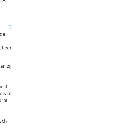
n
gde
et een
n zij
oest
ideaal
oral
–
isch