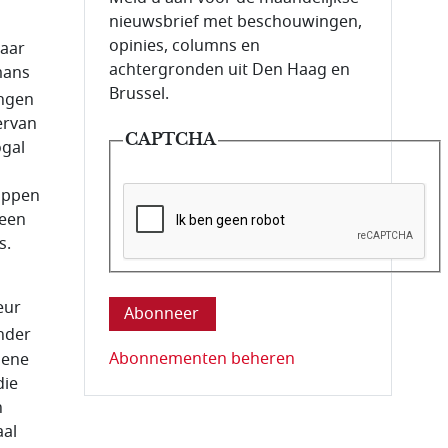
nieuwsbrief met beschouwingen,
opinies, columns en
jaar
achtergronden uit Den Haag en
mans
Brussel.
ingen
ervan
CAPTCHA
ogal
appen
 een
s.
Deze vraag is om te controleren dat u ee
eur
nder
Abonnementen beheren
mene
die
n
aal