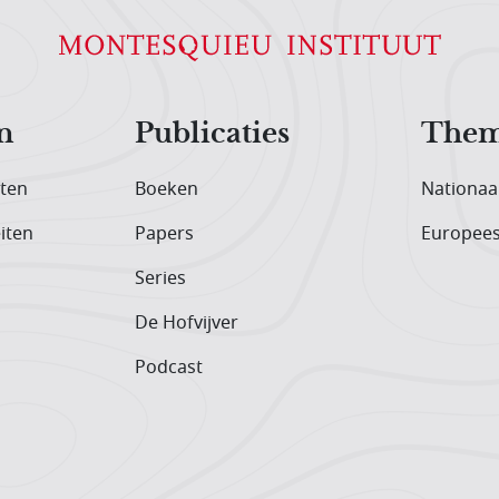
n
Publicaties
Them
iten
Boeken
Nationaa
iten
Papers
Europee
Series
De Hofvijver
Podcast