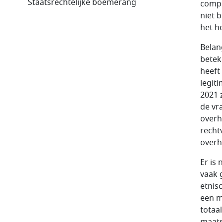
Staatsrechtelijke boemerang
compl
niet 
het h
Belan
betek
heeft
legit
2021 
de vr
overh
recht
overh
Er is
vaak 
etnis
een m
totaa
maats