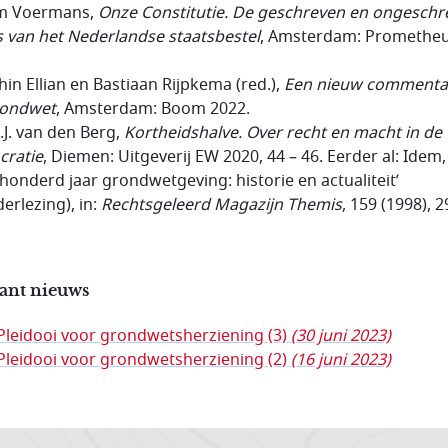
im Voermans,
Onze Constitutie. De geschreven en ongeschr
s van het Nederlandse staatsbestel
, Amsterdam: Promethe
hin Ellian en Bastiaan Rijpkema (red.),
Een nieuw commenta
rondwet
, Amsterdam: Boom 2022.
h.J. van den Berg,
Kortheidshalve. Over recht en macht in de
ratie
, Diemen: Uitgeverij EW 2020, 44 – 46. Eerder al: Idem,
honderd jaar grondwetgeving: historie en actualiteit’
erlezing), in:
Rechtsgeleerd Magazijn Themis
, 159 (1998), 2
ant nieuws
Pleidooi voor grondwetsherziening (3)
(30 juni 2023)
Pleidooi voor grondwetsherziening (2)
(16 juni 2023)