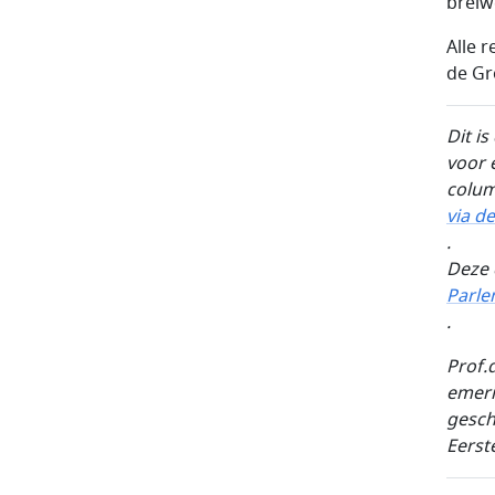
breiw
Alle 
de Gr
Dit i
voor 
colum
via de
.
Deze 
Parl
.
Prof.d
emeri
gesch
Eerst