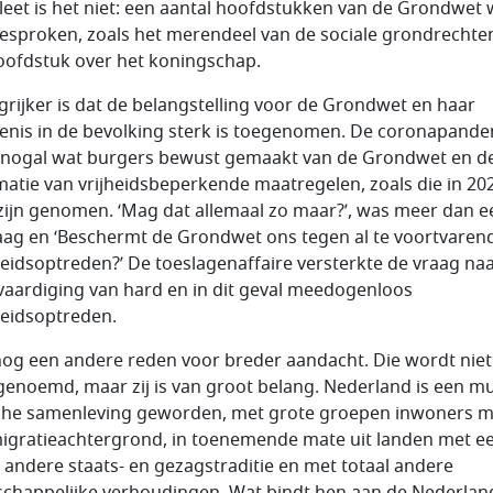
eet is het niet: een aantal hoofdstukken van de Grondwet
besproken, zoals het merendeel van de sociale grondrechte
oofdstuk over het koningschap.
grijker is dat de belangstelling voor de Grondwet en haar
enis in de bevolking sterk is toegenomen. De coronapand
 nogal wat burgers bewust gemaakt van de Grondwet en d
imatie van vrijheidsbeperkende maatregelen, zoals die in 20
zijn genomen. ‘Mag dat allemaal zo maar?’, was meer dan e
aag en ‘Beschermt de Grondwet ons tegen al te voortvaren
eidsoptreden?’ De toeslagenaffaire versterkte de vraag na
vaardiging van hard en in dit geval meedogenloos
eidsoptreden.
 nog een andere reden voor breder aandacht. Die wordt niet
genoemd, maar zij is van groot belang. Nederland is een mul
che samenleving geworden, met grote groepen inwoners m
igratieachtergrond, in toenemende mate uit landen met e
l andere staats- en gezagstraditie en met totaal andere
chappelijke verhoudingen. Wat bindt hen aan de Nederlan