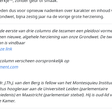
erkje’
, zonder geur of smaak.
reden dus voor opnieuw nadenken over karakter en inhoud 
ondwet, bijna zestig jaar na de vorige grote herziening.
s de eerste van drie columns die tezamen een pleidooi vorm
een nieuwe, algehele herziening van onze Grondwet. De t
n is vindbaar
ze link
column verscheen oorspronkelijk op
ement.com
r. J.Th.J. van den Berg
is fellow van het
Montesquieu Institu
tus hoogleraar aan de Universiteit
Leiden (parlementaire
iedenis) en
Maastricht (parlementair stelsel). Hij is oud-lid 
e Kamer.