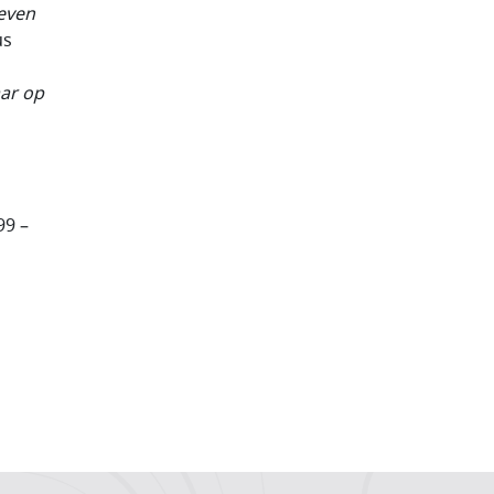
even
us
ar op
99 –