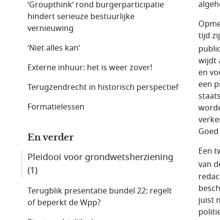
algeh
‘Groupthink’ rond burgerparticipatie
hindert serieuze bestuurlijke
Opmer
vernieuwing
tijd 
‘Niet alles kan’
publi
wijdt
Externe inhuur: het is weer zover!
en vo
een p
Terugzendrecht in historisch perspectief
staat
Formatielessen
worde
verke
Goed 
En verder
Een t
Pleidooi voor grondwetsherziening
van d
(1)
redac
besch
Terugblik presentatie bundel 22: regelt
juist
of beperkt de Wpp?
polit