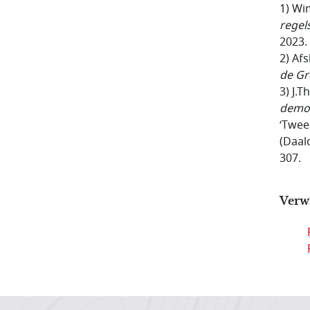
1) W
regel
2023.
2) Afs
de G
3) J.T
democ
‘Twee
(Daald
307.
Verw