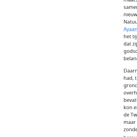
samen
nieuw
Natuu
Ayaan 
het t
dat z
godsd
belan
Daarm
had, 
grond
overh
bevat
kon er
de Tw
maar 
zonde