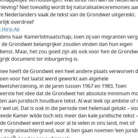
leving? Niet toevallig wordt bij naturalisatieceremonies aa
e Nederlanders vaak de tekst van de Grondwet uitgereikt.
rlijk overdreef
Hirsi Ali
ijdens haar Kamerlidmaatschap, toen zij van migranten ver
ij de Grondwet belangrijker zouden vinden dan hun eigen
ienst. Maar, het zou goed zijn als ook voor hen de Grondw
grijk document ter inburgering is.
ee heeft de Grondwet een heel andere plaats verworven da
toen voor het laatst werd gewerkt aan algehele
wetsherziening, in de jaren tussen 1967 en 1983. Toen
eerste het idee dat de Grondwet het absolute minimum m
ten aan juridisch houdbare tekst. Al wat leek op ambitie of 
 wel uit. Dat is ook in die periode niet helemaal gelukt – vo
eede Kamer wilde toch iets meer dan kale juridische tekst 
de Grondwet werd wel voor al te velen in ons land, met of
r migratieachtergrond, wat ik ben gaan noemen ‘een jurid
3)