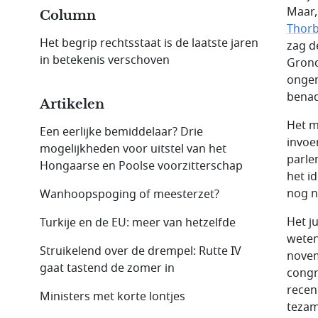
Maar,
Column
Thor
Het begrip rechtsstaat is de laatste jaren
zag d
in betekenis verschoven
Grond
ongem
benad
Artikelen
Het m
Een eerlijke bemiddelaar? Drie
invoe
mogelijkheden voor uitstel van het
parle
Hongaarse en Poolse voorzitterschap
het i
nog ni
Wanhoopspoging of meesterzet?
Het j
Turkije en de EU: meer van hetzelfde
weten
Struikelend over de drempel: Rutte IV
novem
gaat tastend de zomer in
congr
recen
Ministers met korte lontjes
tezam