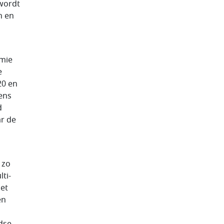
 wordt
n en
emie
e
20 en
ens
d
ar de
 zo
ti-
et
en
dse