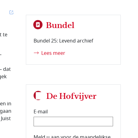
Bundel
t te
Bundel 25: Levend archief
Lees meer
–
– dat
gek
De Hofvijver
en in
 gaan
E-mail
Juist
E-mailadres van de abonnee.
Meld u aan voor de maandelijkse