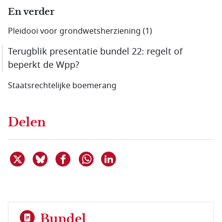
En verder
Pleidooi voor grondwetsherziening (1)
Terugblik presentatie bundel 22: regelt of
beperkt de Wpp?
Staatsrechtelijke boemerang
Delen
Deel dit item op X
Deel dit item op Bluesky
Deel dit item op Facebook
Deel dit item op Linkedin
Delen via WhatsApp
Bundel