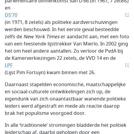
parlementaire binnenkomst van D’66 (in 1967, 7 zetels)
en
DS’70
(in 1971, 8 zetels) als politieke aardverschuivingen
werden beschouwd. In het eerste geval besteedde
zelfs de
New York Times
er aandacht aan, met een foto
van een feestende lijsttrekker Van Mierlo. In 2002 ging
het om heel andere aantallen. Zo verloor de PvdA bij
de Kamerverkiezingen 22 zetels, de VVD 14 en de
LPF
(Lijst Pim Fortuyn) kwam binnen met 26.
Daarnaast stapelden economische, maatschappelijke
en sociaal-culturele ontwikkelingen zich op, de
eigendunk van zich onaantastbaar wanende politieke
leiders werd afgestraft en mede als reactie daarop
brak het populisme voorgoed door.
In alle ‘traditionele’ stromingen bladderde het politiek
leiderschap af, daarbij geholpen door een