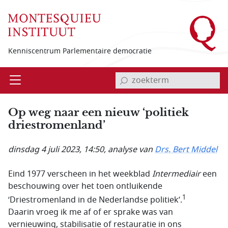
Overslaan en naar de inhoud gaan
Kenniscentrum Parlementaire democratie
invoerveld zoekterm
Open
Menu
Op weg naar een nieuw ‘politiek
driestromenland’
dinsdag 4 juli 2023, 14:50
, analyse van
Drs. Bert Middel
Eind 1977 verscheen in het weekblad
Intermediair
een
beschouwing over het toen ontluikende
1
‘Driestromenland in de Nederlandse politiek’.
Daarin vroeg ik me af of er sprake was van
vernieuwing, stabilisatie of restauratie in ons