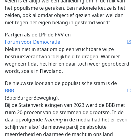
velen is er altijd wel een aanleiding om in de fuik van
het populisme te geraken. Een rationele keuze is het
zelden, ook al omdat objectief gezien vaker wel dan
niet tegen het eigen belang in gestemd wordt.
Partijen als de LPF de PVV en
Forum voor Democratie
bleken niet in staat om op een vruchtbare wijze
bestuursverantwoordelijkheid te dragen. Wat niet
wegneemt dat het hier en daar toch weer geprobeerd
wordt, zoals in Flevoland.
De nieuwste loot aan de populistische stam is de
BBB
(BoerBurgerBeweging).
Bij de Statenverkiezingen van 2023 werd de BBB met
ruim 20 procent van de stemmen de grootste. In de
daaropvolgende
framing
in de media had het er even
schijn van alsof de nieuwe partij de absolute
meerderheid en daarmee de macht in ons land