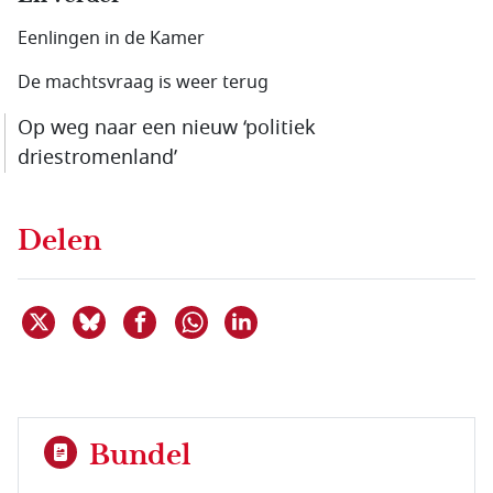
Eenlingen in de Kamer
De machtsvraag is weer terug
Op weg naar een nieuw ‘politiek
driestromenland’
Delen
Deel dit item op X
Deel dit item op Bluesky
Deel dit item op Facebook
Deel dit item op Linkedin
Delen via WhatsApp
Bundel