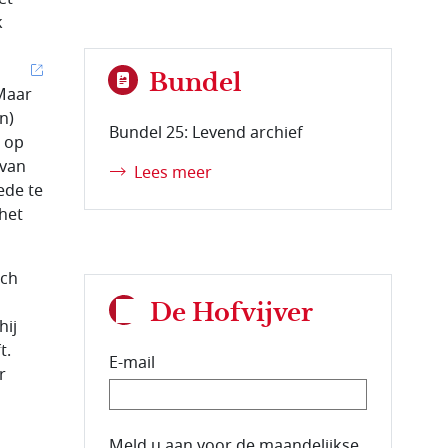
k
Bundel
 Maar
n)
Bundel 25: Levend archief
t op
 van
Lees meer
ede te
het
ich
De Hofvijver
hij
t.
E-mail
r
E-mailadres van de abonnee.
Meld u aan voor de maandelijkse