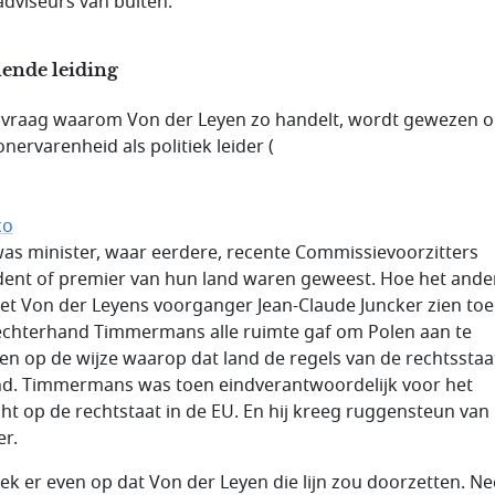
adviseurs van buiten.
lende leiding
e vraag waarom Von der Leyen zo handelt, wordt gewezen 
nervarenheid als politiek leider (
co
 was minister, waar eerdere, recente Commissievoorzitters
dent of premier van hun land waren geweest. Hoe het ande
liet Von der Leyens voorganger Jean-Claude Juncker zien toe
rechterhand Timmermans alle ruimte gaf om Polen aan te
en op de wijze waarop dat land de regels van de rechtsstaa
d. Timmermans was toen eindverantwoordelijk voor het
cht op de rechtstaat in de EU. En hij kreeg ruggensteun van
er.
eek er even op dat Von der Leyen die lijn zou doorzetten. N