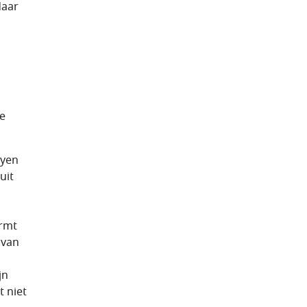
daar
ie
eyen
uit
ormt
 van
jn
 niet