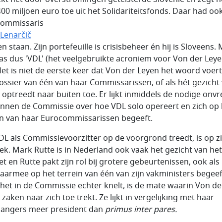
400 miljoen euro toe uit het Solidariteitsfonds. Daar had oo
ommissaris
 Lenarčič
 staan. Zijn portefeuille is crisisbeheer én hij is Sloveens.
as dus 'VDL' (het veelgebruikte acroniem voor Von der Leye
 Het is niet de eerste keer dat Von der Leyen het woord voer
ossier van één van haar Commissarissen, of als hét gezicht
 optreedt naar buiten toe. Er lijkt inmiddels de nodige onvr
binnen de Commissie over hoe VDL solo opereert en zich op 
in van haar Eurocommissarissen begeeft.
DL als Commissievoorzitter op de voorgrond treedt, is op z
gek. Mark Rutte is in Nederland ook vaak het gezicht van het
t en Rutte pakt zijn rol bij grotere gebeurtenissen, ook als 
daarmee op het terrein van één van zijn vakministers begeef
het in de Commissie echter knelt, is de mate waarin Von de
zaken naar zich toe trekt. Ze lijkt in vergelijking met haar
angers meer president dan
primus inter pares.