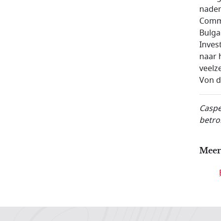
nader
Commi
Bulga
Inves
naar 
veelz
Von d
Caspe
betro
Meer