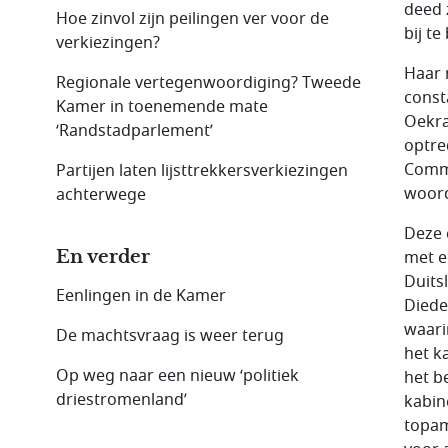
deed 
Hoe zinvol zijn peilingen ver voor de
bij te
verkiezingen?
Haar 
Regionale vertegenwoordiging? Tweede
const
Kamer in toenemende mate
Oekra
‘Randstadparlement’
optre
Commi
Partijen laten lijsttrekkersverkiezingen
woord
achterwege
Deze 
En verder
met e
Duits
Eenlingen in de Kamer
Diede
waari
De machtsvraag is weer terug
het k
Op weg naar een nieuw ‘politiek
het b
driestromenland’
kabin
topam