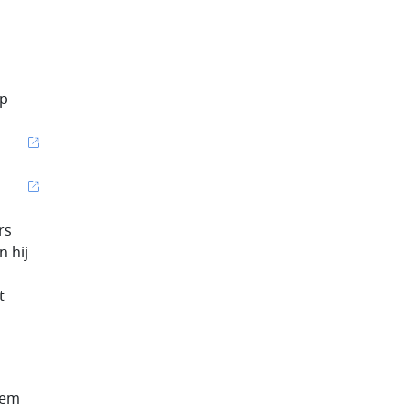
op
rs
n hij
t
eem