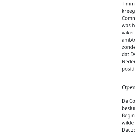
Timme
kreeg
Commi
was h
vaker
ambte
zonde
dat D
Neder
posit
Openl
De Co
beslu
Begin
wilde
Dat z