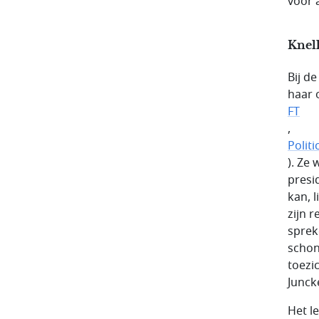
voor 
Knel
Bij d
haar o
FT
,
Politi
). Ze
presi
kan, 
zijn 
sprek
schon
toezi
Junck
Het l