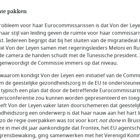
te pakken
robleem voor haar Eurocommissarissen is dat Von der Ley
haar stijl van leiding geven de ruimte voor haar commissar
kt. Iedereen begrijpt dat bij het sluiten van de migratiedeal
ië Von der Leyen samen met regeringsleiders Meloni en Ru
de camera de handen schudt met de Tunesische president. Z
genwoordigt de Commissie immers op dat niveau.
waarom kondigt Von der Leyen een initiatief van de Commi
m de geestelijke gezondheidszorg in de EU te ondersteune
s typisch een plan dat door de betreffende Eurocommissari
ersconferentie zou kunnen worden gepresenteerd en toege
eft Von der Leyen vaker laten doorschemeren dat geestelij
dheidszorg een onderwerp is dat haar nauw aan het hart li
zo de regie overpakken was tot voor kort
not done
in Bruss
ze in mei dit jaar aankondigde dat Frontex, het EU agentsc
grensbewaking, ging samenwerken met het Verenigd Konink