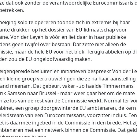
ze dat ook zonder de verantwoordelijke Eurocommissaris 
 betrekken.
neiging solo te opereren toonde zich in extremis bij haar
ante drukken op het dossier van EU-lidmaatschap voor
ïne. Von der Leyen is vóór en liet daar in haar publieke
dens geen twijfel over bestaan. Dat zette niet alleen de
ssie, maar de hele EU voor het blok. Terugkrabbelen op d
en zou de EU ongeloofwaardig maken.
eigengereide besluiten en initiatieven bespreekt Von der L
en kleine groep vertrouwelingen die ze na haar aanstelling 
land meenam. Dat gebeurt vaker - zo haalde Timmermans
rik Samson naar Brussel - maar weer gaat het om de mate
n ze los van de rest van de Commissie werkt. Normaliter v
abinet, een groep doorgewinterde EU ambtenaren, de kern
eleidsteam van een Eurocommissaris, voorzitter incluis. Een
et is daarmee ingebed in de Commissie in den brede. Het zi
btenaren met een netwerk binnen de Commissie. Dat geldt