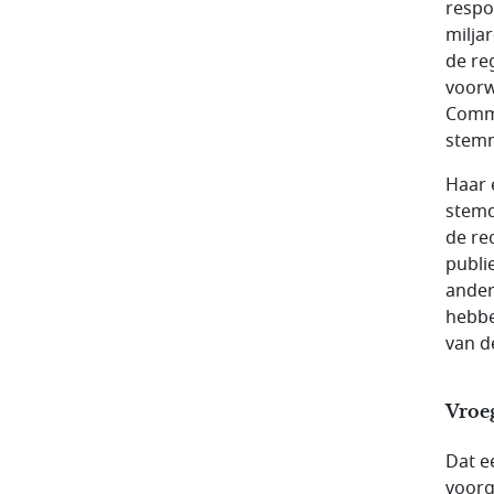
respo
milja
de re
voorw
Commi
stemm
Haar 
stemd
de re
publi
ander
hebbe
van d
Vroe
Dat e
voorg