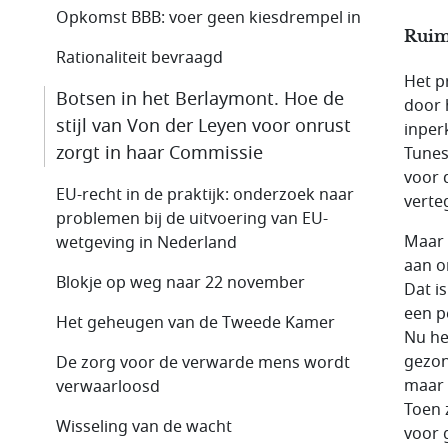
Opkomst BBB: voer geen kiesdrempel in
Ruim
Rationaliteit bevraagd
Het p
Botsen in het Berlaymont. Hoe de
door 
stijl van Von der Leyen voor onrust
inper
zorgt in haar Commissie
Tunes
voor 
EU-recht in de praktijk: onderzoek naar
verte
problemen bij de uitvoering van EU-
Maar 
wetgeving in Nederland
aan o
Blokje op weg naar 22 november
Dat i
een p
Het geheugen van de Tweede Kamer
Nu he
gezon
De zorg voor de verwarde mens wordt
maar 
verwaarloosd
Toen 
Wisseling van de wacht
voor 