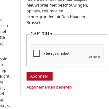
nieuwsbrief met beschouwingen,
opinies, columns en
achtergronden uit Den Haag en
en
Brussel.
issen
 met
CAPTCHA
tte
ij
ssie
n?
Deze vraag is om te controleren dat u ee
s op
licht.
ke
Abonnementen beheren
gt,
el.
hap
rijk,