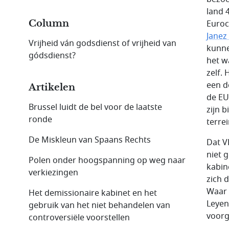
land 
Column
Euroc
Janez
Vrijheid ván godsdienst of vrijheid van
kunnen
gódsdienst?
het w
zelf.
een d
Artikelen
de EU
Brussel luidt de bel voor de laatste
zijn 
ronde
terre
De Miskleun van Spaans Rechts
Dat V
niet 
Polen onder hoogspanning op weg naar
kabine
verkiezingen
zich 
Waar 
Het demissionaire kabinet en het
Leyen 
gebruik van het niet behandelen van
voorg
controversiële voorstellen