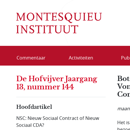
Overslaan en naar de inhoud gaan
Commentaar
Activiteiten
Publ
De Hofvijver Jaargang
Bot
Von
13, nummer 144
Co
Hoofdartikel
maand
NSC: Nieuw Sociaal Contract of Nieuw
Het i
Sociaal CDA?
bezoe