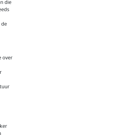
n die
eeds
 de
e over
r
stuur
aker
n