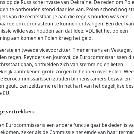
ns op de Russische invasie van Oekraïne. De reden om Pole
rden te onthouden stond daar los van. Polen schond nog st
gels van de rechtsstaat. Je aan die regels houden was een
aarde om coronasteun te kunnen ontvangen. Een deel van
ssie wilde vast houden aan dat idee. VDL liet het op een
ing aan komen en Polen kreeg het geld.
eerste en tweede vicevoorzitter, Timmermans en Vestager,
en tegen. Reynders en Jourová, de Eurocommissarissen di
chtsstaat gaan, onthielden zich van stemming en lieten
ekelijk aantekenen grote zorgen te hebben over Polen. Wee
e Eurocommissarissen zouden binnenskamers bezwaren
n geuit. Een zeldzame rel in het hart van het dagelijkse be
e EU.
ge vertrekkers
en Eurocommissaris een andere functie gaat bekleden is v
ekomen, zeker als de Commissie het einde van haar termij