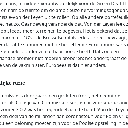
rmans, inmiddels verantwoordelijk voor de
Green Deal
. Hi
 en nam de ruimte om de ambitieuze hervormingsagenda 
ssie-Von der Leyen uit te rollen. Op alle andere portefeuill
et net zo. Gaandeweg veranderde dat. Von der Leyen leek z
 op steeds meer terreinen te begeven. Het is bekend dat ze
naren uit DG's - de Brusselse ministeries - direct bevraagt,
r dat af te stemmen met de betreffende Eurocommissaris 
G en beleid onder zijn of haar hoede heeft. Dat zou een
landse premier niet moeten proberen; het ondergraaft de
ie van de vakminister. Europees is dat niet anders.
ijke ruzie
mmissie is doorgaans een gesloten front; het neemt de
iten als College van Commissarissen, en bij voorkeur unani
 zomer 2022 was het tegendeel aan de hand. Von der Leye
 een deel van de miljarden aan coronasteun voor Polen vrij
ou een beloning moeten zijn voor de Poolse opstelling in de