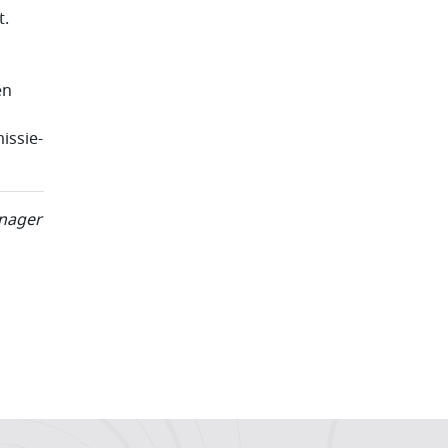
t.
en
issie-
anager