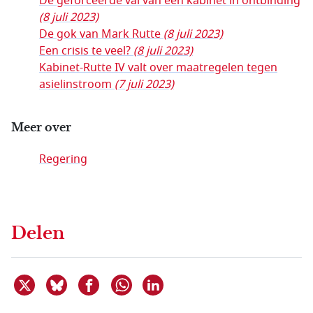
De geforceerde val van een kabinet in ontbinding
(8 juli 2023)
De gok van Mark Rutte
(8 juli 2023)
Een crisis te veel?
(8 juli 2023)
Kabinet-Rutte IV valt over maatregelen tegen
asielinstroom
(7 juli 2023)
Meer over
Regering
Delen
Deel dit item op X
Deel dit item op Bluesky
Deel dit item op Facebook
Deel dit item op Linkedin
Delen via WhatsApp