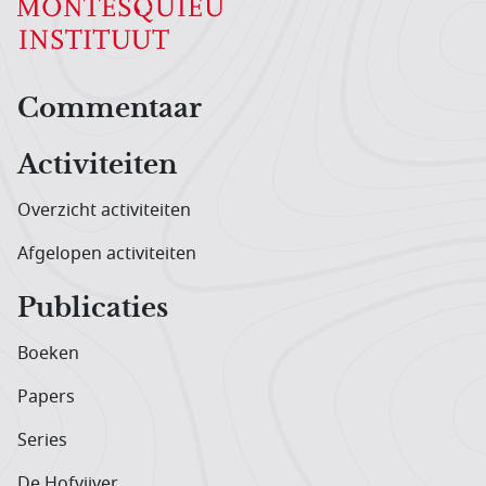
Hoofdnavigatiemenu
Commentaar
Activiteiten
Overzicht activiteiten
Afgelopen activiteiten
Publicaties
Boeken
Papers
Series
De Hofvijver