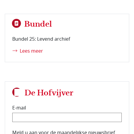
Bundel
Bundel 25: Levend archief
Lees meer
De Hofvijver
E-mail
E-mailadres van de abonnee.
Meld u aan voor de maandelijkse nieuwsbrief