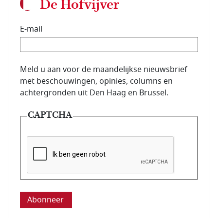
De Hofvijver
E-mail
E-mailadres van de abonnee.
Meld u aan voor de maandelijkse nieuwsbrief
met beschouwingen, opinies, columns en
achtergronden uit Den Haag en Brussel.
CAPTCHA
Deze vraag is om te controleren dat u een mens be