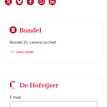
Deel dit item op X
Deel dit item op Bluesky
Deel dit item op Facebook
Deel dit item op Linkedin
Delen via WhatsApp
Bundel
Bundel 25: Levend archief
Lees meer
De Hofvijver
E-mail