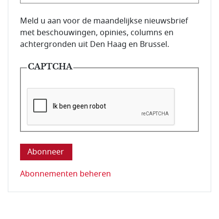
E-mailadres van de abonnee.
Meld u aan voor de maandelijkse nieuwsbrief
met beschouwingen, opinies, columns en
achtergronden uit Den Haag en Brussel.
CAPTCHA
Deze vraag is om te controleren dat u een mens be
Abonnementen beheren