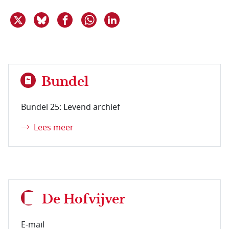
Deel dit item op X
Deel dit item op Bluesky
Deel dit item op Facebook
Deel dit item op Linkedin
Delen via WhatsApp
Bundel
Bundel 25: Levend archief
Lees meer
De Hofvijver
E-mail