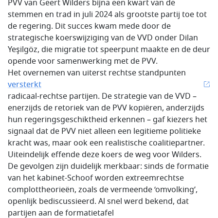
PVV van Geert Wilders bijna een kwart van de
stemmen en trad in juli 2024 als grootste partij toe tot
de regering. Dit succes kwam mede door de
strategische koerswijziging van de VVD onder Dilan
Yeşilgöz, die migratie tot speerpunt maakte en de deur
opende voor samenwerking met de PVV.
Het overnemen van uiterst rechtse standpunten
versterkt
radicaal-rechtse partijen. De strategie van de VVD –
enerzijds de retoriek van de PVV kopiëren, anderzijds
hun regeringsgeschiktheid erkennen – gaf kiezers het
signaal dat de PVV niet alleen een legitieme politieke
kracht was, maar ook een realistische coalitiepartner.
Uiteindelijk effende deze koers de weg voor Wilders.
De gevolgen zijn duidelijk merkbaar: sinds de formatie
van het kabinet-Schoof worden extreemrechtse
complottheorieën, zoals de vermeende ‘omvolking’,
openlijk bediscussieerd. Al snel werd bekend, dat
partijen aan de formatietafel