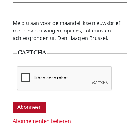
E-mailadres van de abonnee.
Meld u aan voor de maandelijkse nieuwsbrief
met beschouwingen, opinies, columns en
achtergronden uit Den Haag en Brussel.
CAPTCHA
Deze vraag is om te controleren dat u een mens be
Abonnementen beheren