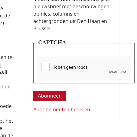
nieuwsbrief met beschouwingen,
de
opinies, columns en
at de
achtergronden uit Den Haag en
r)
Brussel.
n
CAPTCHA
gen te
g
zelf
Deze vraag is om te controleren dat u ee
ot de
goede
Abonnementen beheren
l
pt het
e
van de