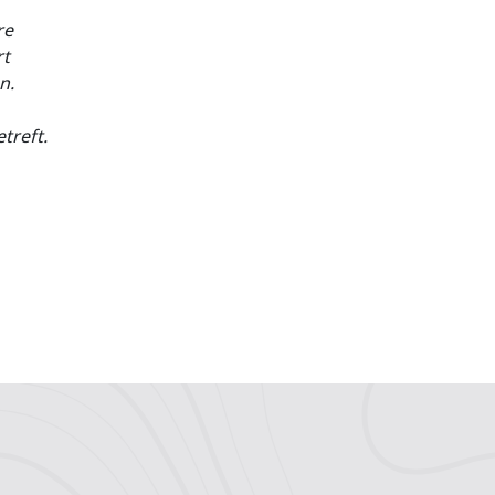
re
rt
n.
treft.