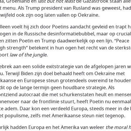
a, Groenland en
last but not least
de Gazastrook staan all
t menu. Als Trump president van Rusland was geweest, had 
wijfeld ook zijn oog laten vallen op Oekraïne.
lleen voelt hij zich door Poetins aandacht gevleid en trapt h
ogen in de Russische desinformatiebubbel, maar op crucia
en zitten Poetin en Trump daadwerkelijk op een lijn. “
Peace
gh strength
” betekent in hun ogen het recht van de sterkst
oort
law of the jungle
.
ebrek aan een solide exitstrategie van de afgelopen jaren 
nu. Terwijl Biden zijn doel behaald heeft om Oekraïne met
kaanse en Europese steun grotendeels overeind te houden
t dit op de lange termijn geen houdbare strategie. Als
ontziend autocraat die met schurkenstaten heult en mensen
nenvoer naar de frontlinie stuurt, heeft Poetin nu eenmaal
te adem. Daar kon een verdeeld Europa, steeds meer in de
et populisme, zelfs met Amerikaanse steun niet tegenop.
rlijk hadden Europa en het Amerika van weleer
the moral 