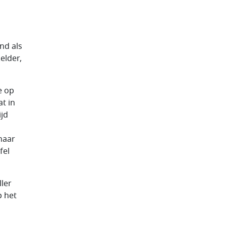
nd als
elder,
e op
at in
ijd
naar
fel
ler
p het