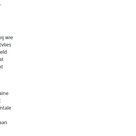
.
ij wie
vlies
eld
at
nt
aïne
t
ntale
taan