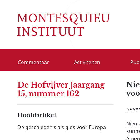
Overslaan en naar de inhoud gaan
Commentaar
Activiteiten
Publ
De Hofvijver Jaargang
Nie
voo
15, nummer 162
maand
Hoofdartikel
Niema
De geschiedenis als gids voor Europa
kunne
Ameri