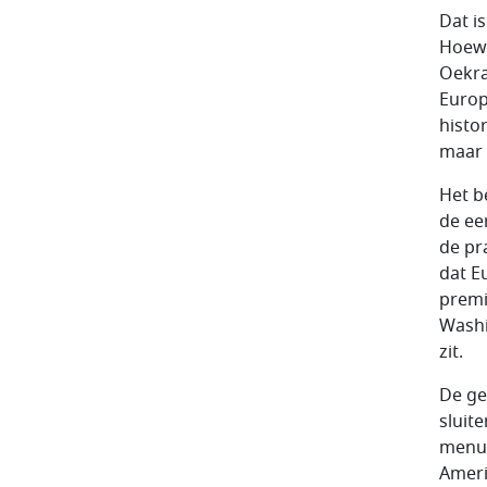
Dat i
Hoewe
Oekra
Europ
histo
maar 
Het b
de eer
de pr
dat E
premi
Washi
zit.
De ge
sluit
menu.
Ameri