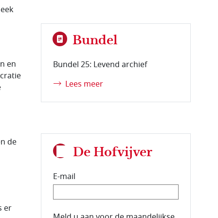
leek
Bundel
en en
Bundel 25: Levend archief
cratie
Lees meer
e
en de
De Hofvijver
E-mail
s er
E-mailadres van de abonnee.
Meld u aan voor de maandelijkse