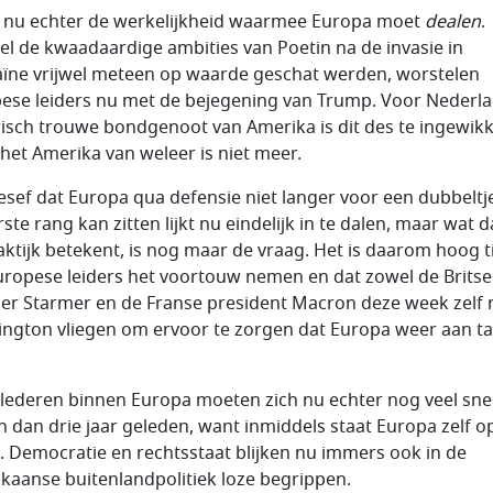
s nu echter de werkelijkheid waarmee Europa moet
dealen
.
l de kwaadaardige ambities van Poetin na de invasie in
ïne vrijwel meteen op waarde geschat werden, worstelen
ese leiders nu met de bejegening van Trump. Voor Nederla
risch trouwe bondgenoot van Amerika is dit des te ingewikk
het Amerika van weleer is niet meer.
esef dat Europa qua defensie niet langer voor een dubbeltj
ste rang kan zitten lijkt nu eindelijk in te dalen, maar wat d
aktijk betekent, is nog maar de vraag. Het is daarom hoog t
uropese leiders het voortouw nemen en dat zowel de Britse
er Starmer en de Franse president Macron deze week zelf 
ngton vliegen om ervoor te zorgen dat Europa weer aan ta
lederen binnen Europa moeten zich nu echter nog veel snel
en dan drie jaar geleden, want inmiddels staat Europa zelf o
 Democratie en rechtsstaat blijken nu immers ook in de
kaanse buitenlandpolitiek loze begrippen.