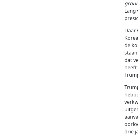
grou
Lang 
presi
Daar 
Korea
de ko
staan
dat v
heeft
Trump
Trump
hebbe
verkw
uitge
aanva
oorlo
drie 