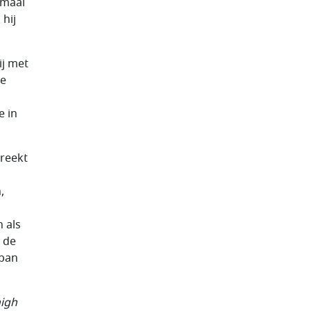
emaal
hij
ij met
le
e in
wreekt
,
 als
 de
 ban
high