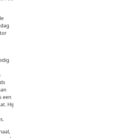
de
 dag
tor
edig
n
jds
aan
s een
t. Hij
s.
naal,