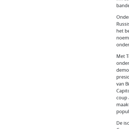
bande
Onder
Russi
het b
noemt
onder
Met T
onder
democ
presi
van B
Capit
coup 
maakt
populi
De is