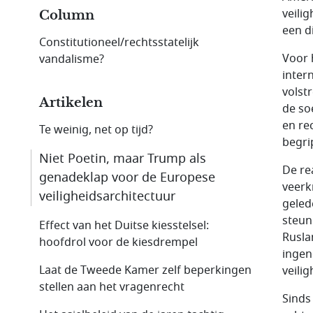
veili
Column
een d
Constitutioneel/rechtsstatelijk
Voor 
vandalisme?
inter
volst
Artikelen
de so
en re
Te weinig, net op tijd?
begri
Niet Poetin, maar Trump als
De re
genadeklap voor de Europese
veerk
veiligheids­architectuur
geled
steun
Effect van het Duitse kiesstelsel:
Rusla
hoofdrol voor de kiesdrempel
ingen
Laat de Tweede Kamer zelf beperkingen
veili
stellen aan het vragenrecht
Sinds