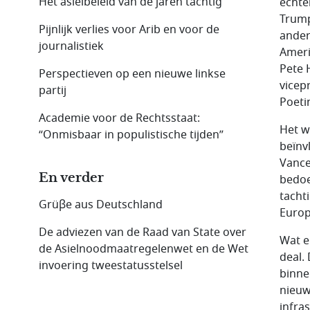
Het asielbeleid van de jaren tachtig
echte
Trump
Pijnlijk verlies voor Arib en voor de
ander
journalistiek
Ameri
Pete 
Perspectieven op een nieuwe linkse
vicep
partij
Poeti
Academie voor de Rechtsstaat:
Het w
“Onmisbaar in populistische tijden”
beïnv
Vance
En verder
bedoe
tacht
Grüβe aus Deutschland
Europ
De adviezen van de Raad van State over
Wat e
de Asielnood­maatregelen­wet en de Wet
deal.
invoering tweestatus­stelsel
binne
nieuw
infra