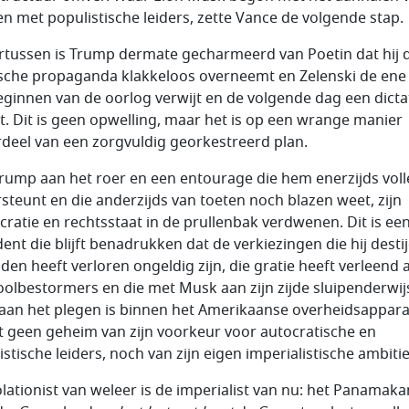
n met populistische leiders, zette Vance de volgende stap.
tussen is Trump dermate gecharmeerd van Poetin dat hij 
sche propaganda klakkeloos overneemt en Zelenski de ene
eginnen van de oorlog verwijt en de volgende dag een dicta
. Dit is geen opwelling, maar het is op een wrange manier
deel van een zorgvuldig georkestreerd plan.
rump aan het roer en een entourage die hem enerzijds voll
steunt en die anderzijds van toeten noch blazen weet, zijn
ratie en rechtsstaat in de prullenbak verdwenen. Dit is ee
dent die blijft benadrukken dat de verkiezingen die hij desti
iden heeft verloren ongeldig zijn, die gratie heeft verleend 
oolbestormers en die met Musk aan zijn zijde sluipenderwij
aan het plegen is binnen het Amerikaanse overheidsapparaa
 geen geheim van zijn voorkeur voor autocratische en
stische leiders, noch van zijn eigen imperialistische ambitie
olationist van weleer is de imperialist van nu: het Panamaka