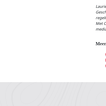
Lauri
Gesch
regel
Met O
media
Meer
Hoofdnavigatiemenu