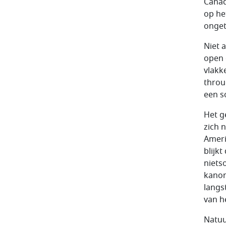
Canad
op he
onget
Niet a
open 
vlakk
throu
een s
Het g
zich 
Ameri
blijk
niets
kanon
langs
van h
Natuu