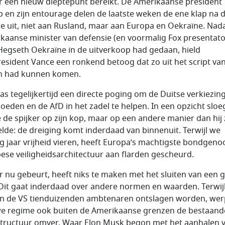
r een nieuw dieptepunt bereikt. De Amerikaanse president
 en zijn entourage delen de laatste weken de ene klap na 
e uit, niet aan Rusland, maar aan Europa en Oekraïne. Nad
kaanse minister van defensie (en voormalig Fox presentato
Hegseth Oekraïne in de uitverkoop had gedaan, hield
resident Vance een ronkend betoog dat zo uit het script va
n had kunnen komen.
as tegelijkertijd een directe poging om de Duitse verkiezin
loeden en de AfD in het zadel te helpen. In een opzicht sloe
 de spijker op zijn kop, maar op een andere manier dan hij 
lde: de dreiging komt inderdaad van binnenuit. Terwijl we
ig jaar vrijheid vieren, heeft Europa’s machtigste bondgeno
ese veiligheidsarchitectuur aan flarden gescheurd.
r nu gebeurt, heeft niks te maken met het sluiten van een 
 Dit gaat inderdaad over andere normen en waarden. Terwij
n de VS tienduizenden ambtenaren ontslagen worden, wer
e regime ook buiten de Amerikaanse grenzen de bestaand
structuur omver. Waar Elon Musk begon met het aanhalen 