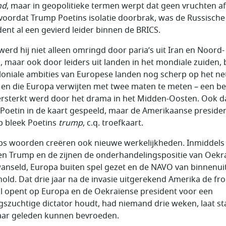
nd
, maar in geopolitieke termen werpt dat geen vruchten af
voordat Trump Poetins isolatie doorbrak, was de Russische
dent al een gevierd leider binnen de BRICS.
werd hij niet alleen omringd door paria’s uit Iran en Noord-
, maar ook door leiders uit landen in het mondiale zuiden, b
loniale ambities van Europese landen nog scherp op het net
 en die Europa verwijten met twee maten te meten – een be
ersterkt werd door het drama in het Midden-Oosten. Ook d
 Poetin in de kaart gespeeld, maar de Amerikaanse preside
 bleek Poetins
trump
, c.q. troefkaart.
s woorden creëren ook nieuwe werkelijkheden. Inmiddels
n Trump en de zijnen de onderhandelingspositie van Oekr
anseld, Europa buiten spel gezet en de NAVO van binnenui
hold. Dat drie jaar na de invasie uitgerekend Amerika de fro
l opent op Europa en de Oekraïense president voor een
gszuchtige dictator houdt, had niemand drie weken, laat s
jaar geleden kunnen bevroeden.