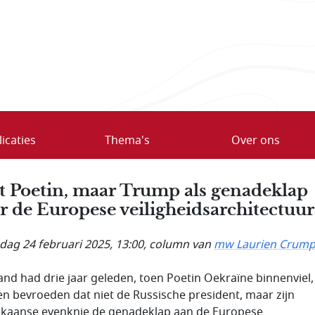
icaties
Thema's
Over ons
t Poetin, maar Trump als genadeklap
r de Europese veiligheids­architectuur
ag 24 februari 2025, 13:00
, column van
mw Laurien Crum
nd had drie jaar geleden, toen Poetin Oekraïne binnenviel,
n bevroeden dat niet de Russische president, maar zijn
kaanse evenknie de genadeklap aan de Europese