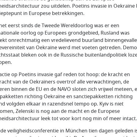
gheidsarchitectuur zou uitdelen. Poetins invasie in Oekraïne 
ieptepunt in Europese betrekkingen.
het eerst sinds de Tweede Wereldoorlog was er een
nationale oorlog op Europees grondgebied, Rusland was
rekt onrechtmatig een vredelievend buurland binnengevall
evereiniteit van Oekraïne werd met voeten getreden. Demo
chtsstaat bleken ook in de Russische buitenlandpolitiek loz
ppen.
actie op Poetins invasie gaf reden tot hoop: de kracht en
racht van de Oekraïners overtrof alle verwachtingen, de
eren binnen de EU en de NAVO sloten zich vrijwel meteen, 
pakketten richting Oekraïne en sanctiepakketten richting
nd volgden elkaar in razendsnel tempo op. Kyiv is niet
omen, Zelenski is nog aan de macht en de Europese
gheidsarchitectuur leek tot voor kort nog min of meer intact.
 de veiligheidsconferentie in München tien dagen geleden i