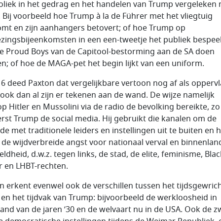
liek in het gedrag en het handelen van Trump vergeleken
r. Bij voorbeeld hoe Trump à la de Führer met het vliegtuig
mt en zijn aanhangers betovert; of hoe Trump op
ezingsbijeenkomsten in een een-tweetje het publiek bespeel
e Proud Boys van de Capitool-bestorming aan de SA doen
n; of hoe de MAGA-pet het begin lijkt van een uniform.
16 deed Paxton dat vergelijkbare vertoon nog af als oppervl
ook dan al zijn er tekenen aan de wand. De wijze namelijk
p Hitler en Mussolini via de radio de bevolking bereikte, zo
rst Trump de social media. Hij gebruikt die kanalen om de
e met traditionele leiders en instellingen uit te buiten en h
 de wijdverbreide angst voor nationaal verval en binnenlan
ldheid, d.w.z. tegen links, de stad, de elite, feminisme, Blac
 en LHBT-rechten.
n erkent evenwel ook de verschillen tussen het tijdsgewric
r en het tijdvak van Trump: bijvoorbeeld de werkloosheid in
land van de jaren ’30 en de welvaart nu in de USA. Ook de 