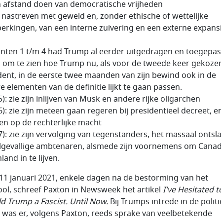
 afstand doen van democratische vrijheden
 nastreven met geweld en, zonder ethische of wettelijke
erkingen, van een interne zuivering en een externe expansi
nten 1 t/m 4 had Trump al eerder uitgedragen en toegepas
g om te zien hoe Trump nu, als voor de tweede keer gekoze
dent, in de eerste twee maanden van zijn bewind ook in de
e elementen van de definitie lijkt te gaan passen.
): zie zijn inlijven van Musk en andere rijke oligarchen
): zie zijn meteen gaan regeren bij presidentieel decreet, en
en op de rechterlijke macht
7): zie zijn vervolging van tegenstanders, het massaal ontsl
gevallige ambtenaren, alsmede zijn voornemens om Cana
and in te lijven.
 11 januari 2021, enkele dagen na de bestorming van het
ool, schreef Paxton in Newsweek het artikel
I've Hesitated t
d Trump a Fascist. Until Now.
Bij Trumps intrede in de polit
 was er, volgens Paxton, reeds sprake van veelbetekende