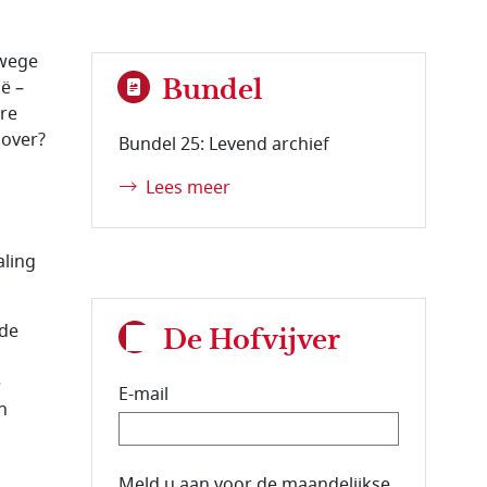
nwege
Bundel
ë –
are
 over?
Bundel 25: Levend archief
Lees meer
aling
gde
De Hofvijver
e
E-mail
n
E-mailadres van de abonnee.
Meld u aan voor de maandelijkse