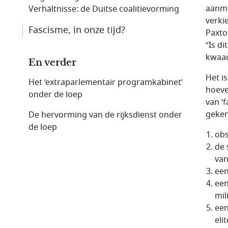
aanmo
Verhältnisse: de Duitse coalitievorming
verki
Fascisme, in onze tijd?
Paxto
“Is d
kwaad
En verder
Het i
Het ‘extraparlementair programkabinet’
hoeve
onder de loep
van ‘
geken
De hervorming van de rijksdienst onder
de loep
obs
de 
va
een
een
mil
een
eli