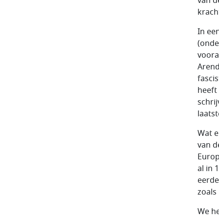
van d
kracht
In ee
(onder
voora
Arend
fasci
heeft
schri
laats
Wat e
van d
Europ
al in
eerde
zoals
We he