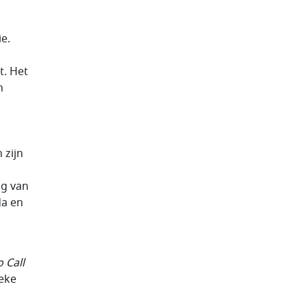
e.
t. Het
n
 zijn
ag van
da en
o Call
ieke