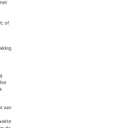
 met
t; of
akkig.
ij
dse
k
ht van
zwakte