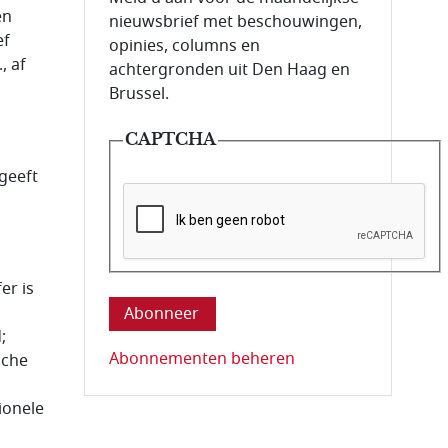
en
nieuwsbrief met beschouwingen,
ef
opinies, columns en
, af
achtergronden uit Den Haag en
Brussel.
CAPTCHA
geeft
Deze vraag is om te controleren dat u ee
er is
;
Abonnementen beheren
sche
ionele