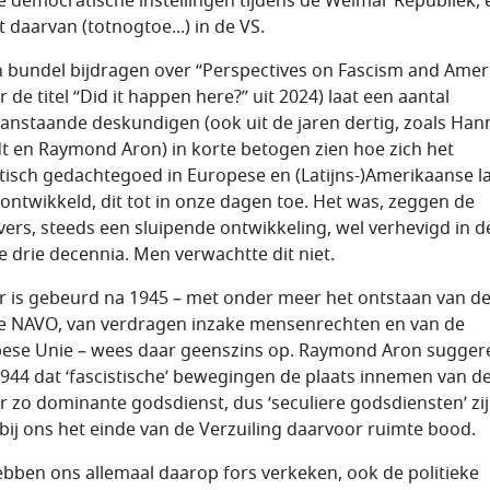
e democratische instellingen tijdens de Weimar Republiek, 
 daarvan (totnogtoe...) in de VS.
n bundel bijdragen over “Perspectives on Fascism and Amer
 de titel “Did it happen here?” uit 2024) laat een aantal
anstaande deskundigen (ook uit de jaren dertig, zoals Ha
t en Raymond Aron) in korte betogen zien hoe zich het
stisch gedachtegoed in Europese en (Latijns-)Amerikaanse 
 ontwikkeld, dit tot in onze dagen toe. Het was, zeggen de
jvers, steeds een sluipende ontwikkeling, wel verhevigd in d
te drie decennia. Men verwachtte dit niet.
r is gebeurd na 1945 – met onder meer het ontstaan van de
e NAVO, van verdragen inzake mensenrechten en van de
ese Unie – wees daar geenszins op. Raymond Aron sugger
 1944 dat ‘fascistische’ bewegingen de plaats innemen van d
r zo dominante godsdienst, dus ‘seculiere godsdiensten’ zij
 bij ons het einde van de Verzuiling daarvoor ruimte bood.
bben ons allemaal daarop fors verkeken, ook de politieke