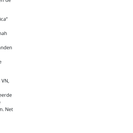
en de
ica”
nnah
landen
e
 VN,
eerde
e
n. Net