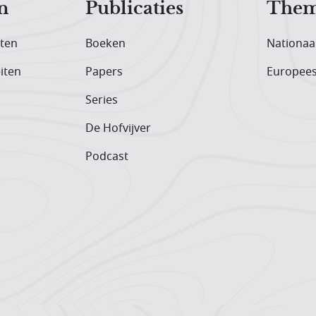
n
Publicaties
Them
iten
Boeken
Nationaa
iten
Papers
Europee
Series
De Hofvijver
Podcast