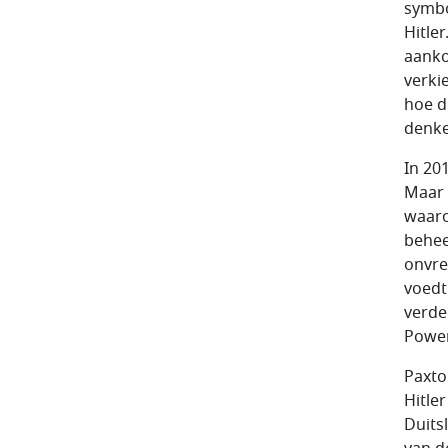
symbo
Hitle
aanko
verki
hoe d
denke
In 20
Maar 
waaro
behee
onvred
voedt
verdee
Power
Paxto
Hitle
Duits