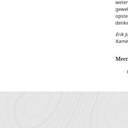
weten
gewel
opste
denke
Erik 
Kame
Meer
Hoofdnavigatiemenu