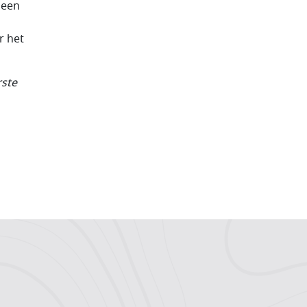
 een
r het
rste