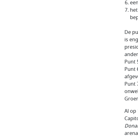
een
het
bep
De pu
is en
presi
ander
Punt 5
Punt 6
afgev
Punt 
onwel
Groenl
Al op
Capit
Donal
arena