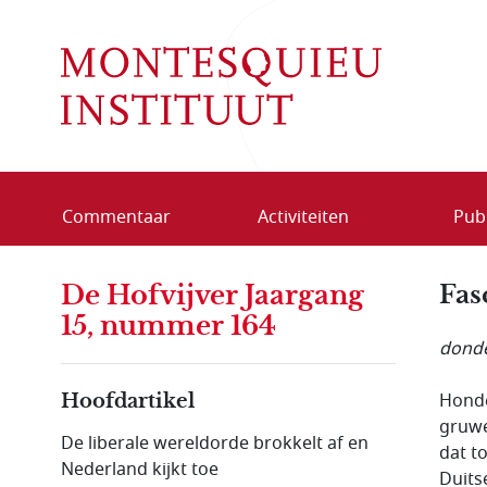
Overslaan en naar de inhoud gaan
Commentaar
Activiteiten
Publ
De Hofvijver Jaargang
Fas
15, nummer 164
donde
Honde
Hoofdartikel
gruwe
De liberale wereldorde brokkelt af en
dat t
Nederland kijkt toe
Duits