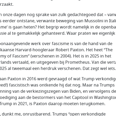
rzaakt.
 in onze dagen nog sprake van zulk gedachtegoed dat – va
ts eerder ontstane, verwante beweging van Mussolini in Itali
isme’ is gaan heten? Het begrip wordt namelijk in de openb
ssie al te gemakkelijk gehanteerd. Waar praten we eigenlijk
oonaangevende werk over fascisme is van de hand van de
kaanse Harvard-hoogleraar Robert Paxton. Het heet “The
my of Fascism” (verschenen in 2004). Het is in 2025 in het
lands vertaald, en uitgegeven bij Prometheus. Van die vert
 2025 al tweemaal een herdruk verschenen. Dat zegt wel iets.
aan Paxton in 2016 werd gevraagd of wat Trump verkondi
eed!) fascistisch was ontkende hij dat nog. Maar na Trumps
nning van de verkiezingszegen van Biden, en vervolgens d
ediging aan de bestormers van het Capitool in Washingto
Trump in 2021, is Paxton daarop moeten terugkomen.
s, dunkt me, onrustbarend. Trumps “open verkondigde