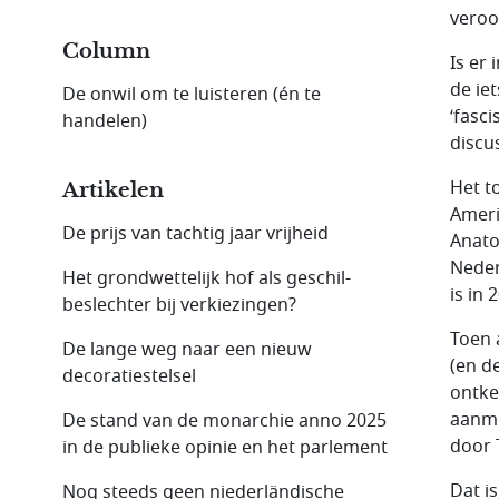
veroo
Column
Is er
de ie
De onwil om te luisteren (én te
‘fasc
handelen)
discu
Het t
Artikelen
Ameri
De prijs van tachtig jaar vrijheid
Anato
Neder
Het grondwettelijk hof als geschil­
is in
beslechter bij verkiezingen?
Toen 
De lange weg naar een nieuw
(en d
decoratiestelsel
ontke
aanmo
De stand van de monarchie anno 2025
door 
in de publieke opinie en het parlement
Dat i
Nog steeds geen nieder­ländische