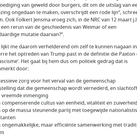
ediging van geweld door burgers, dit om de uitslag van e
ezing ongedaan te maken, overschrijdt een rode lijn”, schre
n. Ook Folkert Jensma vroeg zich, in de NRC van 12 maart j.l.
it een rerun van de geschiedenis van Weimar of een
aardige mutatie daarvan?”.
s lijkt me daarom verhelderend om zelf te kunnen nagaan in
rre het optreden van Trump past in de definitie die Paxton 
fascisme’. Het gaat bij hem dus om politiek gedrag dat is
merkt door:
essieve zorg voor het verval van de gemeenschap
stelling dat die gemeenschap wordt vernederd, en slachtoff
n vreemde inmenging
 compenserende cultus van eenheid, vitaliteit en zuiverheid
 op de massa steunende partij met toegewijde nationalisti
itanten
 ongemakkelijke, maar efficiënte samenwerking met tradit
tes