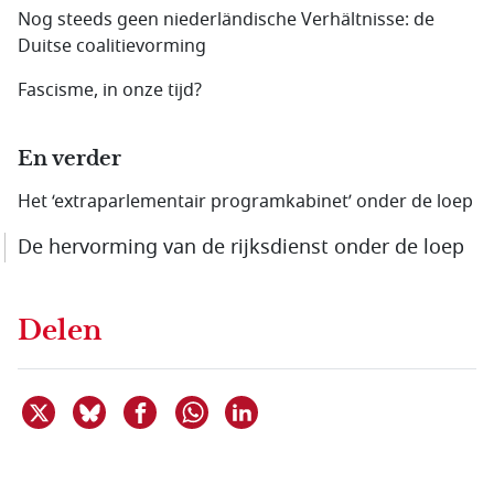
Nog steeds geen nieder­ländische Verhältnisse: de
Duitse coalitievorming
Fascisme, in onze tijd?
En verder
Het ‘extraparlementair programkabinet’ onder de loep
De hervorming van de rijksdienst onder de loep
Delen
Deel dit item op X
Deel dit item op Bluesky
Deel dit item op Facebook
Deel dit item op Linkedin
Delen via WhatsApp