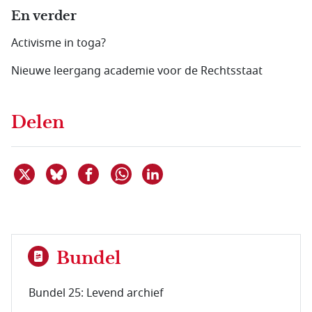
En verder
Activisme in toga?
Nieuwe leergang academie voor de Rechtsstaat
Delen
Deel dit item op X
Deel dit item op Bluesky
Deel dit item op Facebook
Deel dit item op Linkedin
Delen via WhatsApp
Bundel
Bundel 25: Levend archief