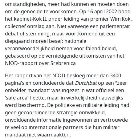
omstandigheden, meer had kunnen en moeten doen
om de genocide te voorkomen. Op 16 april 2002 bood
het kabinet‑Kok II, onder leiding van premier Wim Kok,
collectief ontslag aan. Niet vanwege een parlementair
debat of stemming, maar voortkomend uit een
diepgaand moreel besef: nationale
verantwoordelijkheid nemen voor falend beleid,
gebaseerd op de vernietigende uitkomsten van het
NIOD‑rapport over Srebrenica
Het rapport van het NIOD besloeg meer dan 3400
pagina’s en concludeerde dat
Dutchbat
op een “zeer
onhelder mandaat” was ingezet in wat officieel een
‘
safe area
’ heette, maar in werkelijkheid nauwelijks
werd beschermd. De politieke en militaire leiding had
geen gecoördineerde strategie ontwikkeld,
onvoldoende informatie ingewonnen en vertrouwde
te veel op internationale partners die hun militair
mandaat niet waarmaakten.