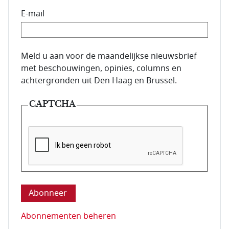
E-mail
E-mailadres van de abonnee.
Meld u aan voor de maandelijkse nieuwsbrief
met beschouwingen, opinies, columns en
achtergronden uit Den Haag en Brussel.
CAPTCHA
Deze vraag is om te controleren dat u een mens be
Abonnementen beheren