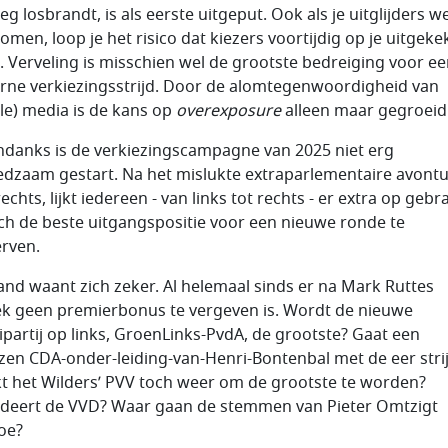
eg losbrandt, is als eerste uitgeput. Ook als je uitglijders w
omen, loop je het risico dat kiezers voortijdig op je uitgek
. Verveling is misschien wel de grootste bedreiging voor e
ne verkiezingsstrijd. Door de alomtegenwoordigheid van
ale) media is de kans op
overexposure
alleen maar gegroeid
danks is de verkiezingscampagne van 2025 niet erg
dzaam gestart. Na het mislukte extraparlementaire avont
echts, lijkt iedereen - van links tot rechts - er extra op geb
ch de beste uitgangspositie voor een nieuwe ronde te
rven.
nd waant zich zeker. Al helemaal sinds er na Mark Ruttes
ek geen premierbonus te vergeven is. Wordt de nieuwe
partij op links, GroenLinks-PvdA, de grootste? Gaat een
zen CDA-onder-leiding-van-Henri-Bontenbal met de eer stri
kt het Wilders’ PVV toch weer om de grootste te worden?
deert de VVD? Waar gaan de stemmen van Pieter Omtzigt
oe?