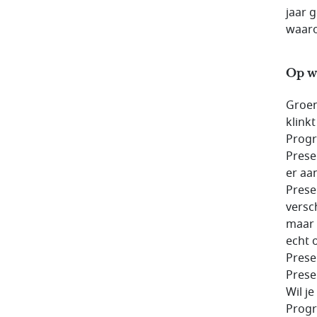
jaar 
waaro
Op we
Groen
klink
Progr
Prese
er aa
Prese
versc
maar 
echt 
Prese
Prese
Wil j
Progr