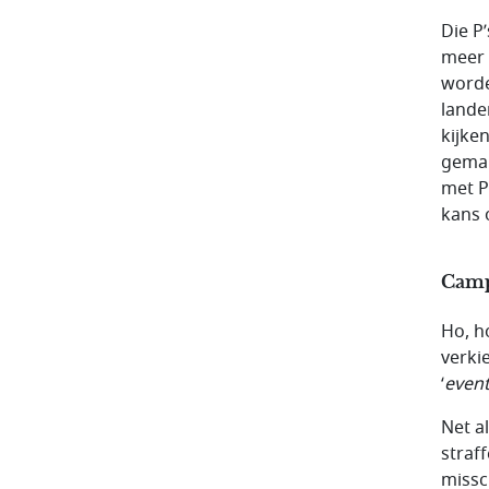
Die P
meer 
worde
lande
kijke
gemak
met P
kans 
Camp
Ho, ho
verki
‘
event
Net a
straf
missc