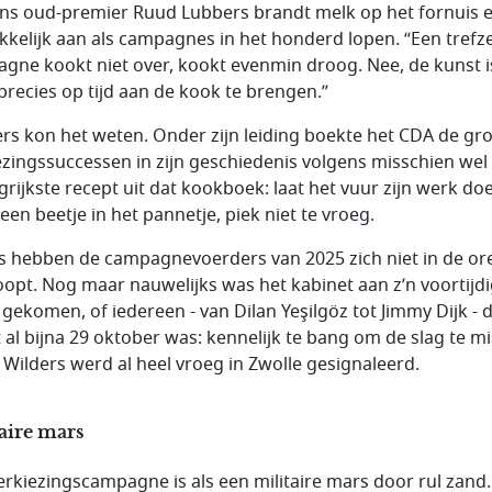
ns oud-premier Ruud Lubbers brandt melk op het fornuis 
kelijk aan als campagnes in het honderd lopen. “Een trefz
gne kookt niet over, kookt evenmin droog. Nee, de kunst i
precies op tijd aan de kook te brengen.”
rs kon het weten. Onder zijn leiding boekte het CDA de gr
ezingssuccessen in zijn geschiedenis volgens misschien wel
grijkste recept uit dat kookboek: laat het vuur zijn werk do
een beetje in het pannetje, piek niet te vroeg.
es hebben de campagnevoerders van 2025 zich niet in de or
opt. Nog maar nauwelijks was het kabinet aan z’n voortijd
 gekomen, of iedereen - van Dilan Yeşilgöz tot Jimmy Dijk - 
t al bijna 29 oktober was: kennelijk te bang om de slag te m
 Wilders werd al heel vroeg in Zwolle gesignaleerd.
aire mars
erkiezingscampagne is als een militaire mars door rul zand