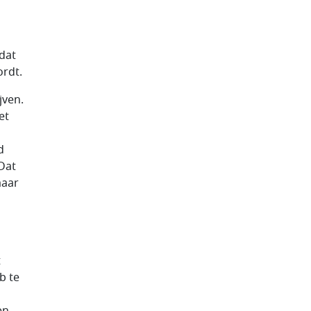
dat
ordt.
jven.
et
d
 Dat
maar
t
b te
en