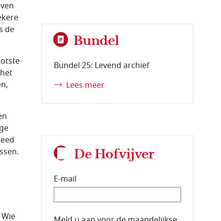
even
ekere
s de
Bundel
ootste
Bundel 25: Levend archief
 het
en,
Lees meer
en
ige
deed
issen.
De Hofvijver
E-mail
. Wie
E-mailadres van de abonnee.
Meld u aan voor de maandelijkse