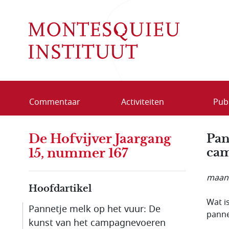
Overslaan en naar de inhoud gaan
Commentaar
Activiteiten
Publ
De Hofvijver Jaargang
Pan
ca
15, nummer 167
maand
Hoofdartikel
Wat i
Pannetje melk op het vuur: De
panne
kunst van het campagnevoeren