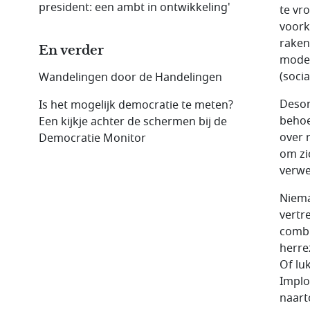
president: een ambt in ontwikkeling'
te vro
voork
raken
En verder
moder
(soci
Wandelingen door de Handelingen
Deson
Is het mogelijk democratie te meten?
behoe
Een kijkje achter de schermen bij de
over r
Democratie Monitor
om zi
verwe
Niema
vertr
combi
herre
Of lu
Implo
naart