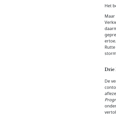
Het b
Maar 
Verki
daarm
gepre
ertoe.
Rutte
storm
Drie 
De ve
conto
aflez
Prog
onder
verto