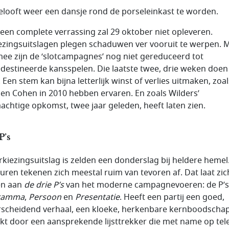
elooft weer een dansje rond de porseleinkast te worden.
een complete verrassing zal 29 oktober niet opleveren.
ezingsuitslagen plegen schaduwen ver vooruit te werpen. 
ee zijn de ‘slotcampagnes’ nog niet gereduceerd tot
destineerde kansspelen. Die laatste twee, drie weken doen
 Een stem kan bijna letterlijk winst of verlies uitmaken, zoal
 en Cohen in 2010 hebben ervaren. En zoals Wilders’
achtige opkomst, twee jaar geleden, heeft laten zien.
P’s
rkiezingsuitslag is zelden een donderslag bij heldere hemel
uren tekenen zich meestal ruim van tevoren af. Dat laat zic
en aan
de drie P’s
van het moderne campagnevoeren: de P’s
ramma
,
Persoon
en
Presentatie
. Heeft een partij een goed,
scheidend verhaal, een kloeke, herkenbare kernboodschap
lkt door een aansprekende lijsttrekker die met name op tele