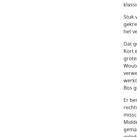
klassi
Stuk 
gekre
het v
Dat g
Kort 
grote
Woute
verwe
werkt
Bos g
Er be
recht
missc
Midde
gemak
geled