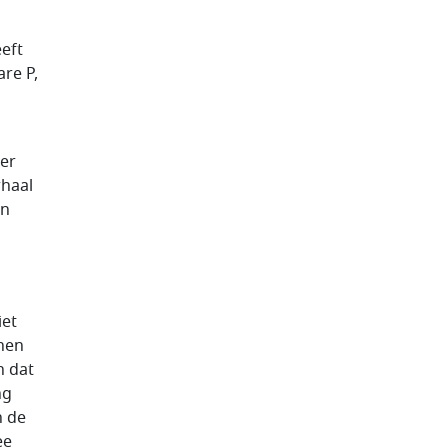
eeft
re P,
eer
rhaal
en
iet
nnen
n dat
ng
n de
ee