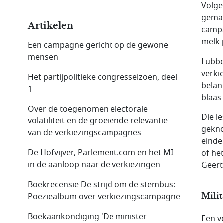
Volge
gemak
Artikelen
campa
melk 
Een campagne gericht op de gewone
mensen
Lubbe
verki
Het partijpolitieke congresseizoen, deel
belan
1
blaas 
Over de toegenomen electorale
Die l
volatiliteit en de groeiende relevantie
gekno
van de verkiezingscampagnes
einde
De Hofvijver, Parlement.com en het MI
of he
in de aanloop naar de verkiezingen
Geert
Boekrecensie De strijd om de stembus:
Poëziealbum over verkiezings­campagne
Milit
Boekaankondiging 'De minister-
Een v