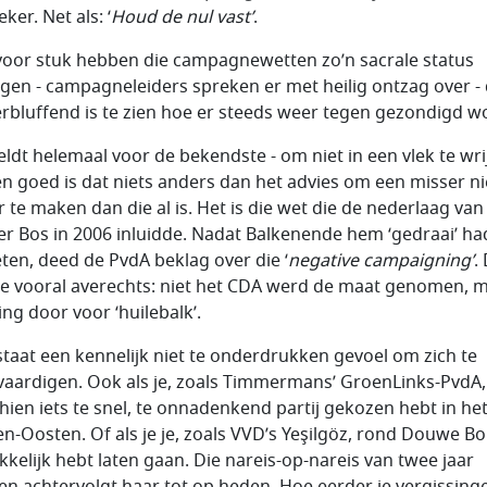
eker. Net als: ‘
Houd de nul vast’
.
voor stuk hebben die campagnewetten zo’n sacrale status
gen - campagneleiders spreken er met heilig ontzag over - 
erbluffend is te zien hoe er steeds weer tegen gezondigd w
eldt helemaal voor de bekendste - om niet in een vlek te wri
en goed is dat niets anders dan het advies om een misser ni
r te maken dan die al is. Het is die wet die de nederlaag van
r Bos in 2006 inluidde. Nadat Balkenende hem ‘gedraai’ ha
ten, deed de PvdA beklag over die ‘
negative campaigning
’
.
e vooral averechts: niet het CDA werd de maat genomen, 
ing door voor ‘huilebalk’.
staat een kennelijk niet te onderdrukken gevoel om zich te
vaardigen. Ook als je, zoals Timmermans’ GroenLinks-PvdA,
hien iets te snel, te onnadenkend partij gekozen hebt in he
n-Oosten. Of als je je, zoals VVD’s Yeşilgöz, rond Douwe Bo
kelijk hebt laten gaan. Die nareis-op-nareis van twee jaar
en achtervolgt haar tot op heden. Hoe eerder je vergissing