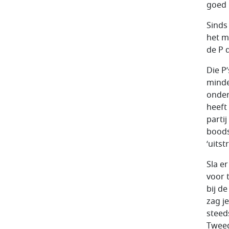
goed 
Sinds
het m
de P d
Die P
minde
onder
heeft
parti
boods
‘uitst
Sla e
voor 
bij d
zag j
steed
Tweed