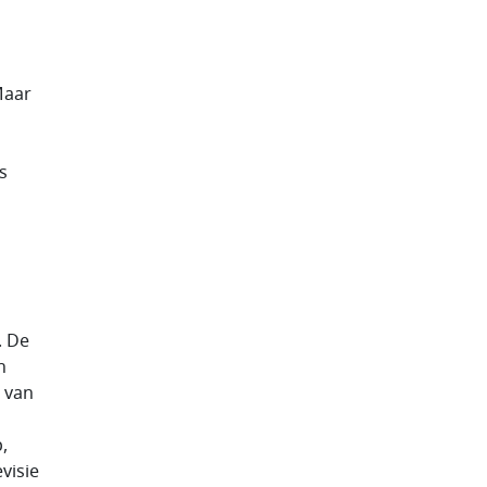
Maar
s
. De
h
 van
,
visie