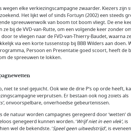
’s wegen elke verkiezingscampagne zwaarder. Kiezers zijn 
zoekend. Het lijkt wel of sinds Fortuyn (2002) een steeds gr
nde spreeuwenwolk van boom tot boom vliegt. De ene ke
n ze bij de VVD-van-Rutte, om een volgende keer zonder om
n door te vliegen naar de FVD-van-Thierry-Baudet, waarna z
kelijk via een korte tussenstop bij BBB Wilders aan doen. 
rogramma, Persoon en Presentatie goed scoort, heeft de 
om de spreeuwen te lokken.
agnewetten
, niet te snel gejuicht. Ook wie de drie P’s op orde heeft, k
ezingscampagne verprutsen. Er bestaan ook nog zoiets als
s’
, onvoorspelbare, onverhoedse gebeurtenissen.
ls de natuur worden campagnes geregeerd door ‘wetten’ di
feloos genegeerd kunnen worden. ‘
Wrijf niet in een vlek’
, is
hien wel de bekendste. ‘
Speel geen uitwedstrijd’
, is evenee