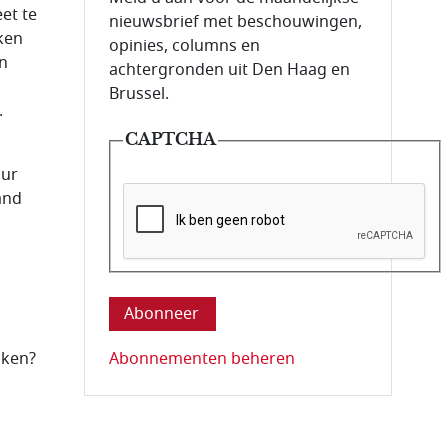
eet te
nieuwsbrief met beschouwingen,
eken
opinies, columns en
en
achtergronden uit Den Haag en
Brussel.
.
CAPTCHA
uur
rand
Deze vraag is om te controleren dat u ee
Abonnementen beheren
jken?