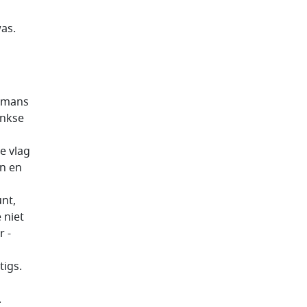
as.
ermans
inkse
e vlag
on en
nt,
 niet
r -
tigs.
.