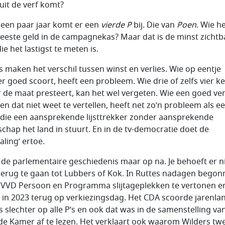
uit de verf komt?
 een paar jaar komt er een
vierde P
bij. Die van
Poen
. Wie h
eeste geld in de campagnekas? Maar dat is de minst zichtba
ie het lastigst te meten is.
’s maken het verschil tussen winst en verlies. Wie op eentje
r goed scoort, heeft een probleem. Wie drie of zelfs vier k
 de maat presteert, kan het wel vergeten. Wie een goed ve
 en dat niet weet te vertellen, heeft net zo’n probleem als e
j die een aansprekende lijsttrekker zonder aansprekende
chap het land in stuurt. En in de tv-democratie doet de
raling’ ertoe.
r de parlementaire geschiedenis maar op na. Je behoeft er n
terug te gaan tot Lubbers of Kok. In Ruttes nadagen bego
e VVD Persoon en Programma slijtageplekken te vertonen e
e in 2023 terug op verkiezingsdag. Het CDA scoorde jarenla
s slechter op alle P’s en ook dat was in de samenstelling va
e Kamer af te lezen. Het verklaart ook waarom Wilders tw