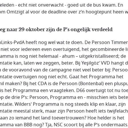
geleden - echt niet onverwacht - goed uit de bus kwam. En
m Omtzigt al voor de deadline over z’n hoogtepunt heen w
g naar 29 oktober zijn de P’s ongelijk verdeeld
Links-PvdA heeft nog wel wat te doen. De Persoon Timm
t niet voor iedereen even overtuigend, het gecombineerde l
amma is nog niet helemaal - ahum – uitgekristalliseerd; de
ntatie kan, laten we zeggen, beter. Bij Yeşilgöz’ VVD hangt d
n de vooravond van de campagne niet veel beter bij: Perso
ntatie overtuigen nog niet echt. Gaat het Programma het
hil maken? Bij het CDA is de Persoon (Bontenbal) een pluspu
is het Programma een vraagteken. D66 overtuigt tot nu toe
op de drie P’s: Persoon, Programma en - misschien iets bete
ntatie. Wilders’ Programma is nog steeds klip en klaar, zijn
ntatie meestal sterk, maar zijn Persoon heeft iets twijfelach
e aan zo iemand het land toevertrouwen? Hoe helder is het
amma van BBB nog? Tja, NSC scoort bij alle P’s ondermaats