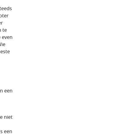
steeds
oter
er
 te
e even
Wie
beste
an een
e niet
ns een