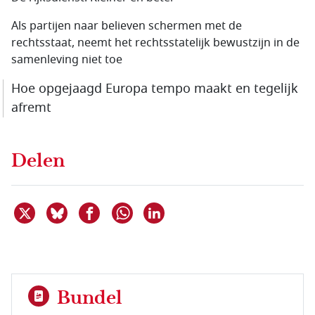
Als partijen naar believen schermen met de
rechtsstaat, neemt het rechtsstatelijk bewustzijn in de
samenleving niet toe
Hoe opgejaagd Europa tempo maakt en tegelijk
afremt
Delen
Deel dit item op X
Deel dit item op Bluesky
Deel dit item op Facebook
Deel dit item op Linkedin
Delen via WhatsApp
Bundel