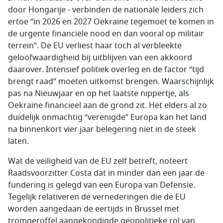
door Hongarije - verbinden de nationale leiders zich
ertoe “in 2026 en 2027 Oekraïne tegemoet te komen in
de urgente financiële nood en dan vooral op militair
terrein”. De EU verliest haar toch al verbleekte
geloofwaardigheid bij uitblijven van een akkoord
daarover. Intensief politiek overleg en de factor “tijd
brengt raad” moeten uitkomst brengen. Waarschijnlijk
pas na Nieuwjaar en op het laatste nippertje, als
Oekraïne financieel aan de grond zit. Het elders al zo
duidelijk onmachtig “verenigde” Europa kan het land
na binnenkort vier jaar belegering niet in de steek
laten.
Wat de veiligheid van de EU zelf betreft, noteert
Raadsvoorzitter Costa dat in minder dan een jaar de
fundering is gelegd van een Europa van Defensie.
Tegelijk relativeren de vernederingen die de EU
worden aangedaan de eertijds in Brussel met
tromgeroffel aangekondigde geopolitieke rol van