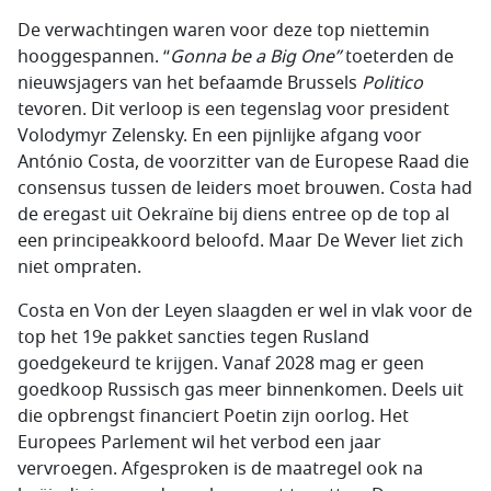
De verwachtingen waren voor deze top niettemin
hooggespannen. “
Gonna be a Big One”
toeterden de
nieuwsjagers van het befaamde Brussels
Politico
tevoren. Dit verloop is een tegenslag voor president
Volodymyr Zelensky. En een pijnlijke afgang voor
António Costa, de voorzitter van de Europese Raad die
consensus tussen de leiders moet brouwen. Costa had
de eregast uit Oekraïne bij diens entree op de top al
een principeakkoord beloofd. Maar De Wever liet zich
niet ompraten.
Costa en Von der Leyen slaagden er wel in vlak voor de
top het 19e pakket sancties tegen Rusland
goedgekeurd te krijgen. Vanaf 2028 mag er geen
goedkoop Russisch gas meer binnenkomen. Deels uit
die opbrengst financiert Poetin zijn oorlog. Het
Europees Parlement wil het verbod een jaar
vervroegen. Afgesproken is de maatregel ook na