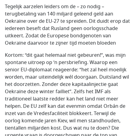
Tegelijk aarzelen leiders om de – zo nodig –
terugbetaling van 140 miljard geleend geld aan
Oekraïne over de EU-27 te spreiden. Dit duidt erop dat
iedereen beseft dat Rusland geen oorlogsschade
uitkeert. Zodat de Europese bondgenoten van
Oekraïne daarvoor te zijner tijd moeten bloeden
Kortom: “dit gaat helemaal niet gebeuren!”, was mijn
spontane uitroep op ’n persbriefing. Waarop een
senior EU-diplomaat reageerde: “het zal heel moeilijk
worden, maar uiteindelijk wél doorgaan. Duitsland wil
het doorzetten. Zonder deze kapitaalinjectie gaat
Oekraïne deze winter failliet”. Zelfs het IMF als
traditioneel laatste redder kan het land niet meer
helpen. De EU zelf kan dat evenmin omdat Orbán de
inzet van de Vredesfaciliteit blokkeert. Terwijl de
oorlog komende jaren Kiev, wil men standhouden,
tientallen miljarden kost. Dus wat nu te doen? Die
urgente vraag is doorgeschoven naar de top van