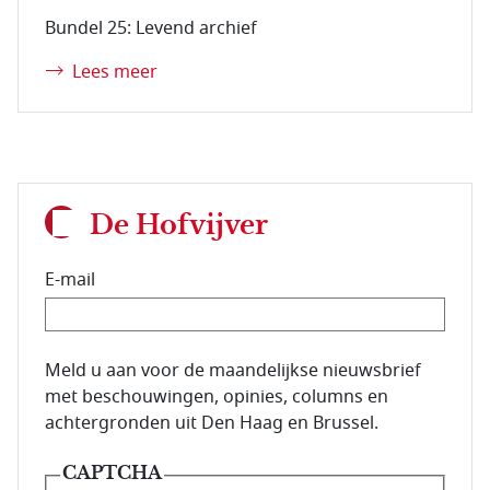
Bundel 25: Levend archief
Lees meer
De Hofvijver
E-mail
E-mailadres van de abonnee.
Meld u aan voor de maandelijkse nieuwsbrief
met beschouwingen, opinies, columns en
achtergronden uit Den Haag en Brussel.
CAPTCHA