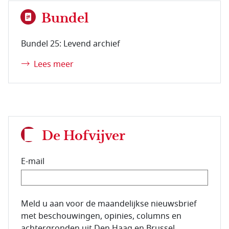
Bundel
Bundel 25: Levend archief
Lees meer
De Hofvijver
E-mail
E-mailadres van de abonnee.
Meld u aan voor de maandelijkse nieuwsbrief
met beschouwingen, opinies, columns en
achtergronden uit Den Haag en Brussel.