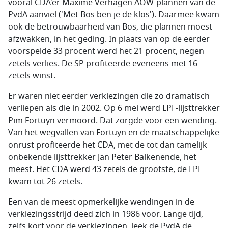
vooral CDA'er Maxime Verhagen AOW-plannen van de
PvdA aanviel ('Met Bos ben je de klos'). Daarmee kwam
ook de betrouwbaarheid van Bos, die plannen moest
afzwakken, in het geding. In plaats van op de eerder
voorspelde 33 procent werd het 21 procent, negen
zetels verlies. De SP profiteerde eveneens met 16
zetels winst.
Er waren niet eerder verkiezingen die zo dramatisch
verliepen als die in 2002. Op 6 mei werd LPF-lijsttrekker
Pim Fortuyn vermoord. Dat zorgde voor een wending.
Van het wegvallen van Fortuyn en de maatschappelijke
onrust profiteerde het CDA, met de tot dan tamelijk
onbekende lijsttrekker Jan Peter Balkenende, het
meest. Het CDA werd 43 zetels de grootste, de LPF
kwam tot 26 zetels.
Een van de meest opmerkelijke wendingen in de
verkiezingsstrijd deed zich in 1986 voor. Lange tijd,
zelfs kort voor de verkiezingen, leek de PvdA de