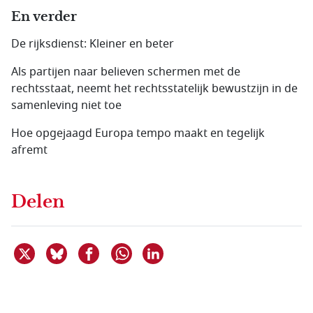
En verder
De rijksdienst: Kleiner en beter
Als partijen naar believen schermen met de
rechtsstaat, neemt het rechtsstatelijk bewustzijn in de
samenleving niet toe
Hoe opgejaagd Europa tempo maakt en tegelijk
afremt
Delen
Deel dit item op X
Deel dit item op Bluesky
Deel dit item op Facebook
Deel dit item op Linkedin
Delen via WhatsApp