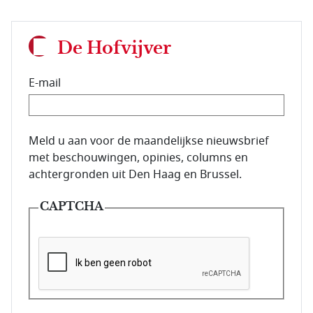
De Hofvijver
E-mail
E-mailadres van de abonnee.
Meld u aan voor de maandelijkse nieuwsbrief
met beschouwingen, opinies, columns en
achtergronden uit Den Haag en Brussel.
CAPTCHA
Deze vraag is om te controleren dat u een mens be