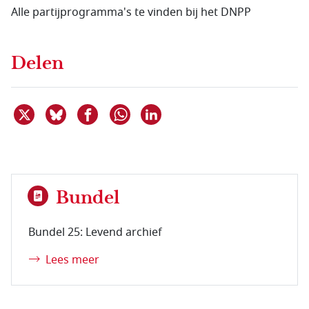
Alle partijprogramma's te vinden bij het DNPP
Delen
Deel dit item op X
Deel dit item op Bluesky
Deel dit item op Facebook
Deel dit item op Linkedin
Delen via WhatsApp
Bundel
Bundel 25: Levend archief
Lees meer