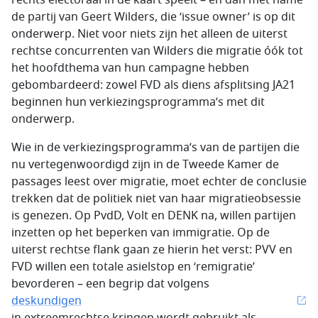
rechts electoraal in de kaart speelt – en dan met name
de partij van Geert Wilders, die ‘issue owner’ is op dit
onderwerp. Niet voor niets zijn het alleen de uiterst
rechtse concurrenten van Wilders die migratie óók tot
het hoofdthema van hun campagne hebben
gebombardeerd: zowel FVD als diens afsplitsing JA21
beginnen hun verkiezingsprogramma’s met dit
onderwerp.
Wie in de verkiezingsprogramma’s van de partijen die
nu vertegenwoordigd zijn in de Tweede Kamer de
passages leest over migratie, moet echter de conclusie
trekken dat de politiek niet van haar migratieobsessie
is genezen. Op PvdD, Volt en DENK na, willen partijen
inzetten op het beperken van immigratie. Op de
uiterst rechtse flank gaan ze hierin het verst: PVV en
FVD willen een totale asielstop en ‘remigratie’
bevorderen – een begrip dat volgens
deskundigen