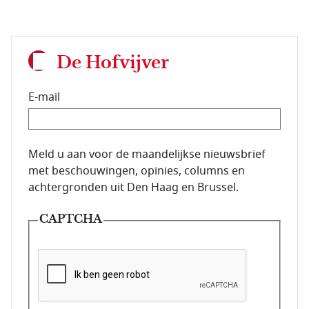
De Hofvijver
E-mail
E-mailadres van de abonnee.
Meld u aan voor de maandelijkse nieuwsbrief
met beschouwingen, opinies, columns en
achtergronden uit Den Haag en Brussel.
CAPTCHA