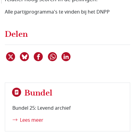
Alle partijprogramma's te vinden bij het DNPP
Delen
Deel dit item op X
Deel dit item op Bluesky
Deel dit item op Facebook
Deel dit item op Linkedin
Delen via WhatsApp
Bundel
Bundel 25: Levend archief
Lees meer