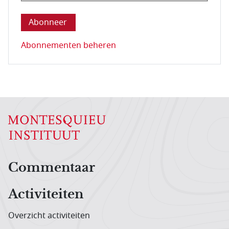
Deze vraag is om te controleren dat u een mens be
Abonnementen beheren
Hoofdnavigatiemenu
Commentaar
Activiteiten
Overzicht activiteiten