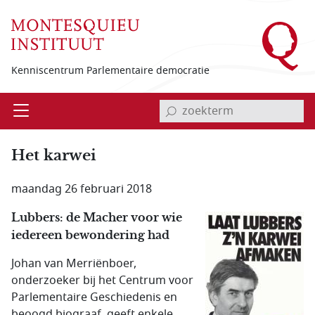
Overslaan en naar de inhoud gaan
Kenniscentrum Parlementaire democratie
invoerveld zoekterm
Open
Menu
Het karwei
maandag 26 februari 2018
Lubbers: de Macher voor wie
iedereen bewondering had
Johan van Merriënboer,
onderzoeker bij het Centrum voor
Parlementaire Geschiedenis en
beoogd biograaf, geeft enkele