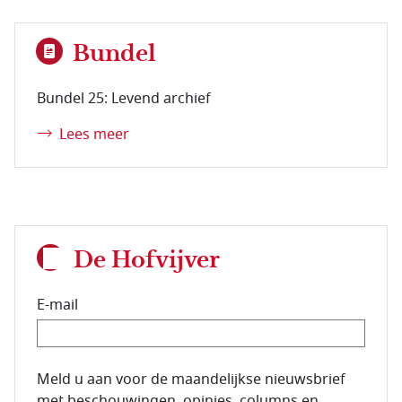
Bundel
Bundel 25: Levend archief
Lees meer
De Hofvijver
E-mail
E-mailadres van de abonnee.
Meld u aan voor de maandelijkse nieuwsbrief
met beschouwingen, opinies, columns en