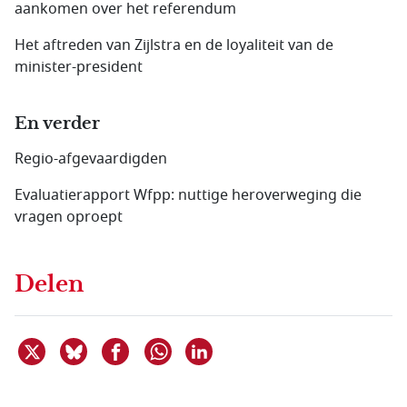
aankomen over het referendum
Het aftreden van Zijlstra en de loyaliteit van de
minister-president
En verder
Regio-afgevaardigden
Evaluatierapport Wfpp: nuttige heroverweging die
vragen oproept
Delen
Deel dit item op X
Deel dit item op Bluesky
Deel dit item op Facebook
Deel dit item op Linkedin
Delen via WhatsApp