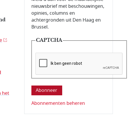
nieuwsbrief met beschouwingen,
opinies, columns en
and
achtergronden uit Den Haag en
Brussel.
e
CAPTCHA
d
Deze vraag is om te controleren dat u ee
n het
Abonnementen beheren