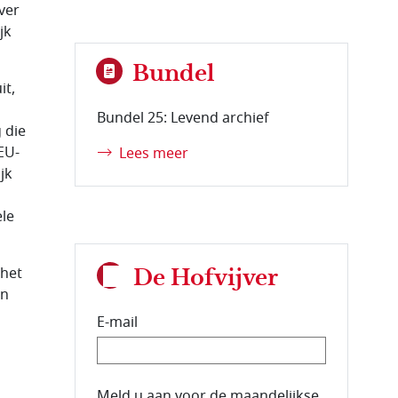
ver
jk
Bundel
it,
Bundel 25: Levend archief
 die
EU-
Lees meer
jk
ele
 het
De Hofvijver
an
E-mail
E-mailadres van de abonnee.
Meld u aan voor de maandelijkse