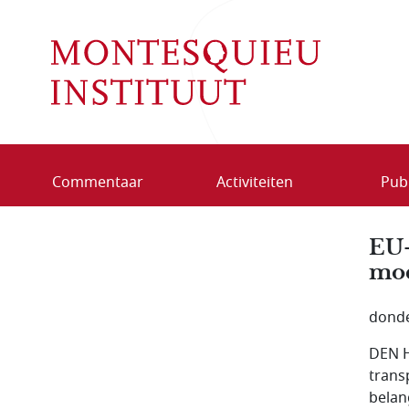
Overslaan en naar de inhoud gaan
Commentaar
Activiteiten
Publ
EU-
moe
donde
DEN H
trans
belan