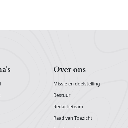
a's
Over ons
l
Missie en doelstelling
s
Bestuur
Redactieteam
Raad van Toezicht