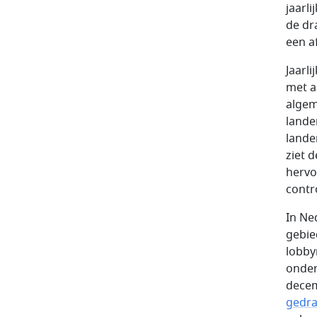
jaarl
de dr
een a
Jaarl
met a
algem
lande
lande
ziet 
hervo
contr
In Ne
gebie
lobby
onder
dece
gedra