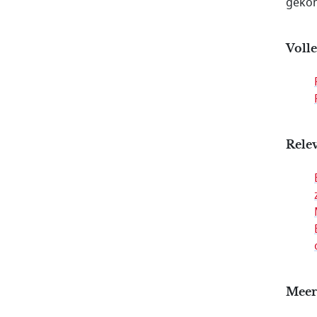
gekom
Volle
Relev
Meer