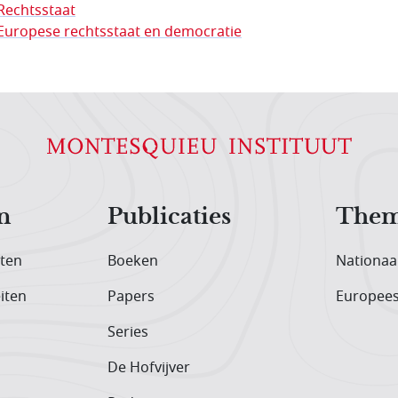
Rechtsstaat
Europese rechtsstaat en democratie
n
Publicaties
Them
iten
Boeken
Nationaa
iten
Papers
Europee
Series
De Hofvijver