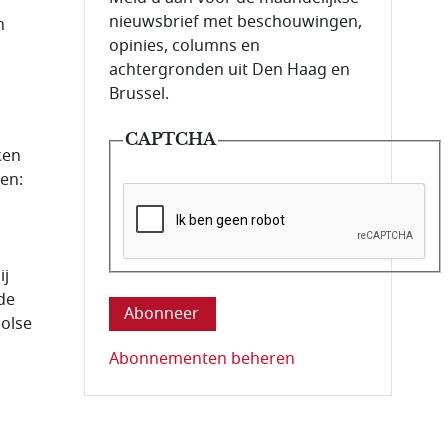
nieuwsbrief met beschouwingen,
h
opinies, columns en
achtergronden uit Den Haag en
Brussel.
CAPTCHA
ken
en:
Deze vraag is om te controleren dat u ee
ij
de
olse
Abonnementen beheren