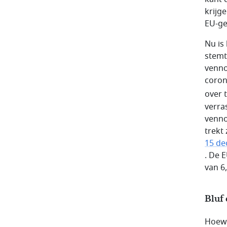
krijg
EU-ge
Nu is
stemt
venno
coron
over 
verra
venno
trekt
15 d
. De 
van 6
Bluf 
Hoewe