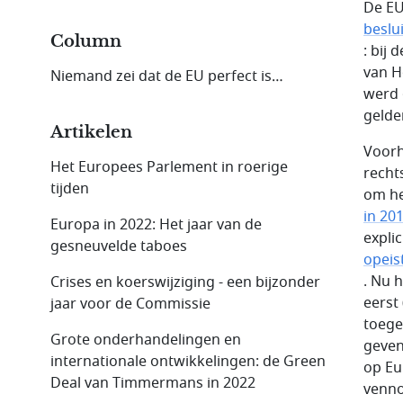
De EU
beslui
Column
: bij 
van H
Niemand zei dat de EU perfect is…
werd 
gelde
Artikelen
Voorh
Het Europees Parlement in roerige
recht
tijden
om he
in 20
Europa in 2022: Het jaar van de
explic
gesneuvelde taboes
opeis
. Nu 
Crises en koerswijziging - een bijzonder
eerst
jaar voor de Commissie
toege
Grote onderhandelingen en
geven
internationale ontwikkelingen: de Green
op Eu
Deal van Timmermans in 2022
venno