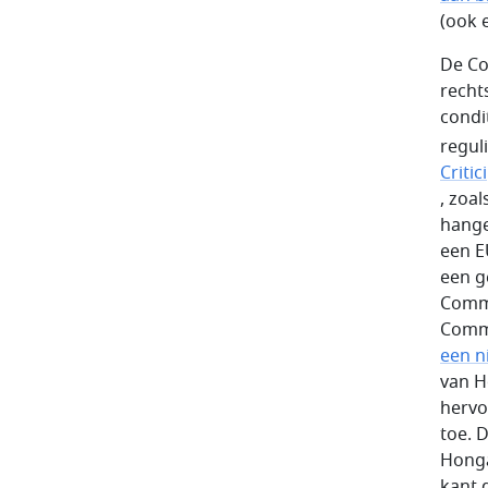
(ook 
De Co
recht
condi
regul
Critici
, zoa
hange
een E
een g
Commi
Commi
een n
van H
hervo
toe. 
Honga
kant 