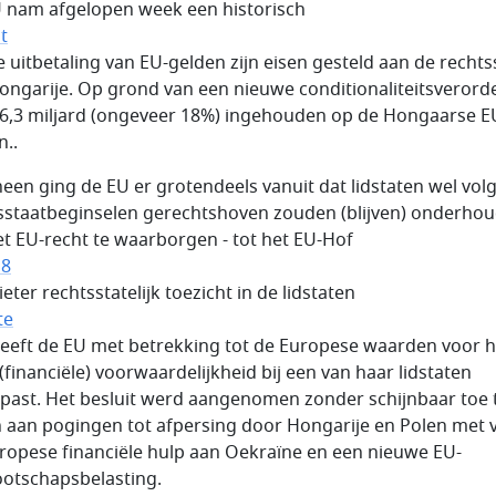
 nam afgelopen week een historisch
t
de uitbetaling van EU-gelden zijn eisen gesteld aan de rechts
ongarije. Op grond van een nieuwe conditionaliteitsverord
6,3 miljard (ongeveer 18%) ingehouden op de Hongaarse E
n..
een ging de EU er grotendeels vanuit dat lidstaten wel vol
sstaatbeginselen gerechtshoven zouden (blijven) onderho
t EU-recht te waarborgen - tot het EU-Hof
18
ieter rechtsstatelijk toezicht in de lidstaten
te
heeft de EU met betrekking tot de Europese waarden voor h
 (financiële) voorwaardelijkheid bij een van haar lidstaten
past. Het besluit werd aangenomen zonder schijnbaar toe 
 aan pogingen tot afpersing door Hongarije en Polen met v
ropese financiële hulp aan Oekraïne en een nieuwe EU-
otschapsbelasting.