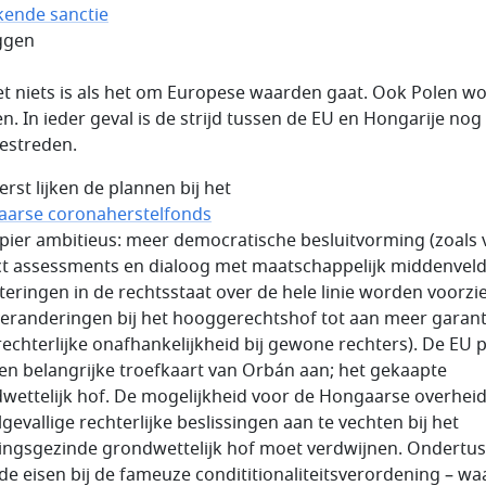
ende sanctie
eggen
et niets is als het om Europese waarden gaat. Ook Polen w
en. In ieder geval is de strijd tussen de EU en Hongarije nog
gestreden.
erst lijken de plannen bij het
arse coronaherstelfonds
pier ambitieus: meer democratische besluitvorming (zoals 
t assessments en dialoog met maatschappelijk middenveld
teringen in de rechtsstaat over de hele linie worden voorzi
veranderingen bij het hooggerechtshof tot aan meer garant
rechterlijke onafhankelijkheid bij gewone rechters). De EU 
en belangrijke troefkaart van Orbán aan; het gekaapte
wettelijk hof. De mogelijkheid voor de Hongaarse overhei
gevallige rechterlijke beslissingen aan te vechten bij het
ingsgezinde grondwettelijk hof moet verdwijnen. Ondertu
de eisen bij de fameuze condititionaliteitsverordening – wa