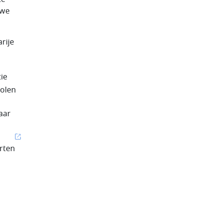
uwe
rije
ie
olen
aar
rten