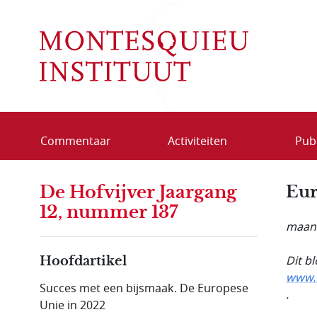
Overslaan en naar de inhoud gaan
Commentaar
Activiteiten
Publ
De Hofvijver Jaargang
Eur
12, nummer 137
maand
Dit b
Hoofdartikel
www.N
Succes met een bijsmaak. De Europese
.
Unie in 2022