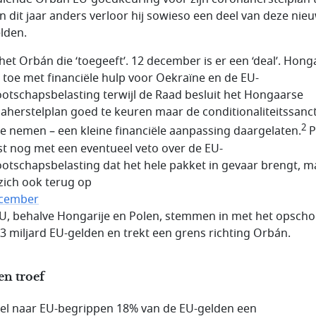
en dit jaar anders verloor hij sowieso een deel van deze nie
lden.
 het Orbán die ‘toegeeft’. 12 december is er een ‘deal’. Honga
 toe met financiële hulp voor Oekraïne en de EU-
otschapsbelasting terwijl de Raad besluit het Hongaarse
aherstelplan goed te keuren maar de conditionaliteitssanct
2
te nemen – een kleine financiële aanpassing daargelaten.
P
st nog met een eventueel veto over de EU-
otschapsbelasting dat het hele pakket in gevaar brengt, m
 zich ook terug op
ecember
EU, behalve Hongarije en Polen, stemmen in met het opscho
,3 miljard EU-gelden en trekt een grens richting Orbán.
en troef
l naar EU-begrippen 18% van de EU-gelden een