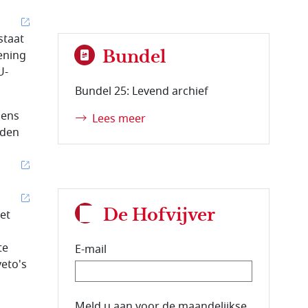
staat
Bundel
ening
U-
Bundel 25: Levend archief
gens
Lees meer
uden
De Hofvijver
et
te
E-mail
eto's
E-mailadres van de abonnee.
Meld u aan voor de maandelijkse