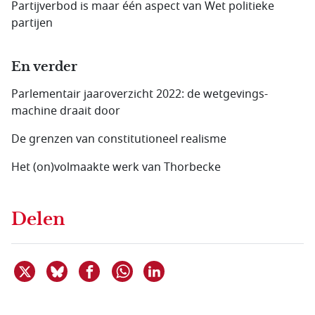
Partijverbod is maar één aspect van Wet politieke
partijen
En verder
Parlementair jaaroverzicht 2022: de wetgevings­
machine draait door
De grenzen van constitutioneel realisme
Het (on)volmaakte werk van Thorbecke
Delen
Deel dit item op X
Deel dit item op Bluesky
Deel dit item op Facebook
Deel dit item op Linkedin
Delen via WhatsApp