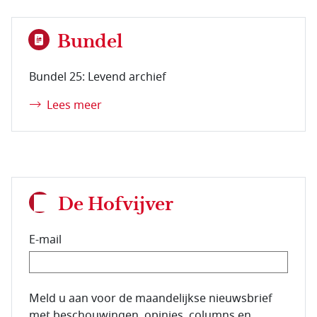
Bundel
Bundel 25: Levend archief
Lees meer
De Hofvijver
E-mail
E-mailadres van de abonnee.
Meld u aan voor de maandelijkse nieuwsbrief
met beschouwingen, opinies, columns en