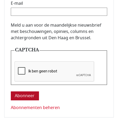
E-mail
E-mailadres van de abonnee.
Meld u aan voor de maandelijkse nieuwsbrief
met beschouwingen, opinies, columns en
achtergronden uit Den Haag en Brussel.
CAPTCHA
Deze vraag is om te controleren dat u een mens be
Abonnementen beheren