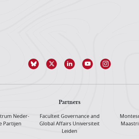
Partners
trum Neder­
Faculteit Governance and
Montesq
e Partijen
Global Affairs Universiteit
Maastri
Leiden