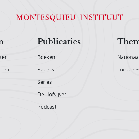
n
Publicaties
Them
iten
Boeken
Nationaa
iten
Papers
Europee
Series
De Hofvijver
Podcast