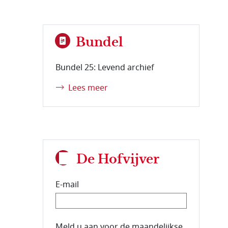
Bundel
Bundel 25: Levend archief
Lees meer
De Hofvijver
E-mail
E-mailadres van de abonnee.
Meld u aan voor de maandelijkse