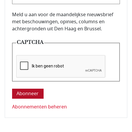
E-mailadres van de abonnee.
Meld u aan voor de maandelijkse nieuwsbrief
met beschouwingen, opinies, columns en
achtergronden uit Den Haag en Brussel.
CAPTCHA
Deze vraag is om te controleren dat u een mens be
Abonnementen beheren