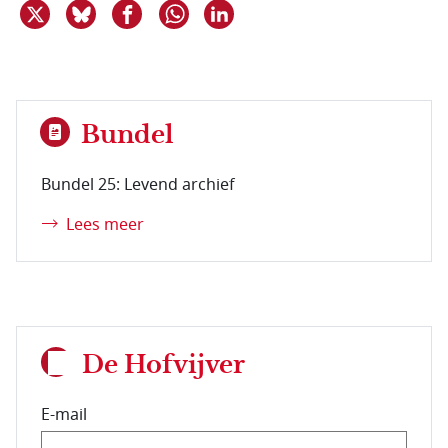
Deel dit item op X
Deel dit item op Bluesky
Deel dit item op Facebook
Deel dit item op Linkedin
Delen via WhatsApp
Bundel
Bundel 25: Levend archief
Lees meer
De Hofvijver
E-mail