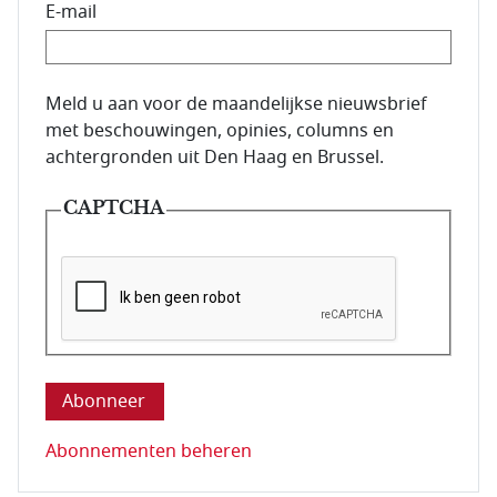
E-mail
E-mailadres van de abonnee.
Meld u aan voor de maandelijkse nieuwsbrief
met beschouwingen, opinies, columns en
achtergronden uit Den Haag en Brussel.
CAPTCHA
Deze vraag is om te controleren dat u een mens be
Abonnementen beheren