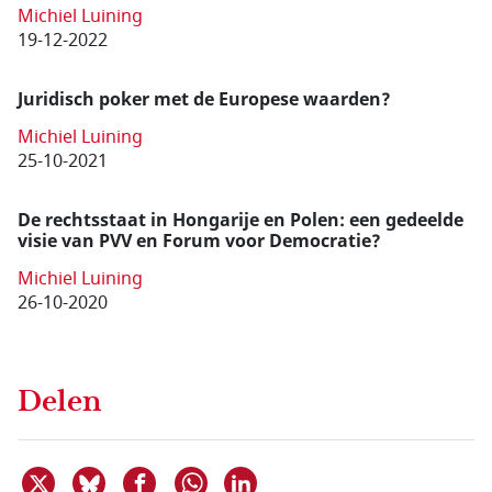
Michiel Luining
19-12-2022
Juridisch poker met de Europese waarden?
Michiel Luining
25-10-2021
De rechtsstaat in Hongarije en Polen: een gedeelde
visie van PVV en Forum voor Democratie?
Michiel Luining
26-10-2020
Delen
Deel dit item op X
Deel dit item op Bluesky
Deel dit item op Facebook
Deel dit item op Linkedin
Delen via WhatsApp