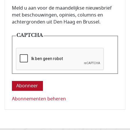
E-mailadres van de abonnee.
Meld u aan voor de maandelijkse nieuwsbrief
met beschouwingen, opinies, columns en
achtergronden uit Den Haag en Brussel.
CAPTCHA
Deze vraag is om te controleren dat u een mens be
Abonnementen beheren