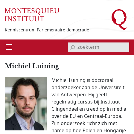
Overslaan en naar de inhoud gaan
Kenniscentrum Parlementaire democratie
invoerveld zoekterm
Open
Menu
Michiel Luining
Michiel Luining is doctoraal
onderzoeker aan de Universiteit
van Antwerpen. Hij geeft
regelmatig cursus bij Instituut
Clingendael en treed op in media
over de EU en Centraal-Europa.
Zijn onderzoek richt zich met
name op hoe Polen en Hongarije