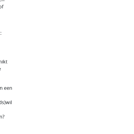
of
:
hikt
e
an een
s)wil
n?