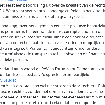
het eerst een beoordeling uit over de kwaliteit van de recht
 EU. Waar voorheen vooral Hongarije en Polen in het vizier 
e Commissie, zijn nu alle lidstaten geanalyseerd.
land krijgt over het algemeen een zeer positieve beoordeli
ns peilingen is het een van de minst corrupte landen in de 
erst een sterke integriteitscultuur en een continue reflectie
teit van de rechtsstaat. Toch zijn verbeteringen mogelijk op
d van integriteit. Punten van aandacht zijn onder andere
ideuren’ alsook de transparantie bij lobbyen en de financier
litieke partijen.
derland uiten vooral de PVV en Forum voor Democratie krit
derlandse rechtsstaat. Zo spreekt Forum-partijleider
ry Baudet
een ‘rechtersstaat’ dan wel machtsgreep door rechters. Poli
istische rechters zouden het domein van de democratische
iek te veel overheersen. Baudet ziet het eveneens als zijn mis
ermeend partijkartel te doorbreken dat uiteenlopende