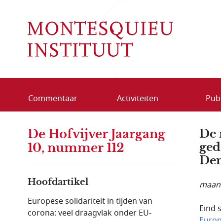
Overslaan en naar de inhoud gaan
Commentaar
Activiteiten
Publ
De Hofvijver Jaargang
De 
ged
10, nummer 112
Dem
Hoofdartikel
maand
Europese solidariteit in tijden van
Eind 
corona: veel draagvlak onder EU-
Euro