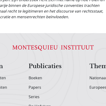
rije binnen de Europese juridische conventies trachten
naal recht te legitimeren en het discourse van rechtsstaat,
ratie en mensenrechten beïnvloeden.
n
Publicaties
Them
iten
Boeken
Nationaa
iten
Papers
Europee
Series