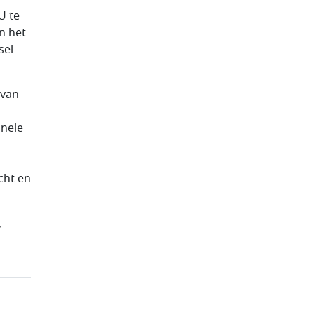
U te
in het
sel
 van
onele
cht en
,