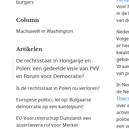
burgers
voor 
in de
Column
van d
Machiavelli in Washington
Neder
Volge
er he
Artikelen
kwali
gebie
De rechtsstaat in Hongarije en
’draa
Polen: een gedeelde visie van PVV
van po
en Forum voor Democratie?
In Ne
Is de rechtsstaat in Polen nu verloren?
de Ne
Thier
Europese politici, let op: Bulgaarse
over 
democratie op een kantelpunt!
activ
EU-Voorzitterschap Duitsland: een
polit
assertievere rol voor Merkel
een v