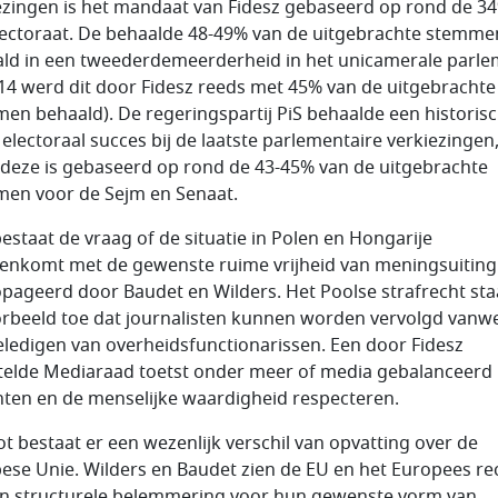
ezingen is het mandaat van Fidesz gebaseerd op rond de 3
lectoraat. De behaalde 48-49% van de uitgebrachte stemmen
ald in een tweederdemeerderheid in het unicamerale parl
014 werd dit door Fidesz reeds met 45% van de uitgebrachte
en behaald). De regeringspartij PiS behaalde een historis
 electoraal succes bij de laatste parlementaire verkiezingen
deze is gebaseerd op rond de 43-45% van de uitgebrachte
en voor de Sejm en Senaat.
estaat de vraag of de situatie in Polen en Hongarije
enkomt met de gewenste ruime vrijheid van meningsuiting
pageerd door Baudet en Wilders. Het Poolse strafrecht sta
orbeeld toe dat journalisten kunnen worden vervolgd vanw
eledigen van overheidsfunctionarissen. Een door Fidesz
telde Mediaraad toetst onder meer of media gebalanceerd
hten en de menselijke waardigheid respecteren.
lot bestaat er een wezenlijk verschil van opvatting over de
ese Unie. Wilders en Baudet zien de EU en het Europees re
en structurele belemmering voor hun gewenste vorm van