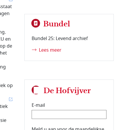
sstaat
lagen
Bundel
ng.
Bundel 25: Levend archief
EU en
 op de
Lees meer
 het
ing
iek op
De Hofvijver
E-mail
tiek
sie
E-mailadres van de abonnee.
Meld u aan voor de maandelijkse