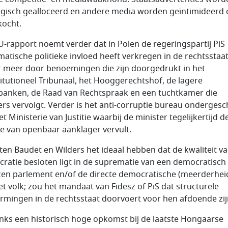
egisch gealloceerd en andere media worden geïntimideerd 
ocht.
U-rapport noemt verder dat in Polen de regeringspartij PiS
matische politieke invloed heeft verkregen in de rechtsstaat
 meer door benoemingen die zijn doorgedrukt in het
itutioneel Tribunaal, het Hooggerechtshof, de lagere
banken, de Raad van Rechtspraak en een tuchtkamer die
ers vervolgt. Verder is het anti-corruptie bureau ondergesc
t Ministerie van Justitie waarbij de minister tegelijkertijd d
ie van openbaar aanklager vervult.
en Baudet en Wilders het ideaal hebben dat de kwaliteit v
ratie besloten ligt in de suprematie van een democratisch
en parlement en/of de directe democratische (meerderheid
et volk; zou het mandaat van Fidesz of PiS dat structurele
rmingen in de rechtsstaat doorvoert voor hen afdoende zij
ks een historisch hoge opkomst bij de laatste Hongaarse