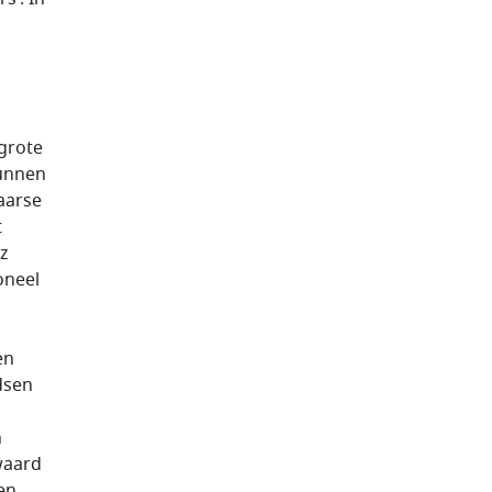
n
grote
kunnen
aarse
t
sz
oneel
en
dsen
n
waard
en