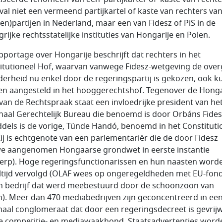
eval niet een vermeend partijkartel of kaste van rechters va
en)partijen in Nederland, maar een van Fidesz of PiS in de
rijke rechtsstatelijke instituties van Hongarije en Polen.
pportage over Hongarije beschrijft dat rechters in het
itutioneel Hof, waarvan vanwege Fidesz-wetgeving de over
erheid nu enkel door de regeringspartij is gekozen, ook 
n aangesteld in het hooggerechtshof. Tegenover de Hong
van de Rechtspraak staat een invloedrijke president van he
naal Gerechtelijk Bureau die benoemd is door Orbáns Fide
ddels is de vorige, Tünde Handó, benoemd in het Constituti
Zij is echtgenote van een parlementariër die de door Fidesz
e aangenomen Hongaarse grondwet in eerste instantie
erp). Hoge regeringsfunctionarissen en hun naasten word
altijd vervolgd (OLAF wees op ongeregeldheden met EU-fon
en bedrijf dat werd meebestuurd door de schoonzoon van
). Meer dan 470 mediabedrijven zijn geconcentreerd in ee
naal conglomeraat dat door een regeringsdecreet is gevrij
e competitie- en mediawaakhond. Staatsadvertenties word