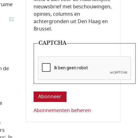
 ruime
nieuwsbrief met beschouwingen,
opinies, columns en
achtergronden uit Den Haag en
Brussel.
CAPTCHA
m de
Deze vraag is om te controleren dat u ee
e
Abonnementen beheren
e
rs
s’. In