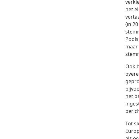
verki
het e
verta
(in 2
stemm
Pools
maar 
stemm
Ook b
overe
gepro
bijvo
het b
inges
beric
Tot s
Europ
als e