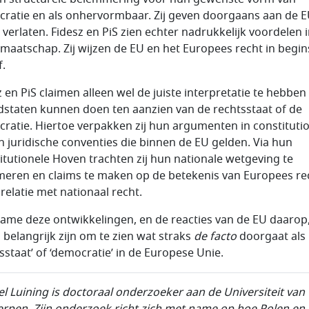
ratie en als onhervormbaar. Zij geven doorgaans aan de E
n verlaten. Fidesz en PiS zien echter nadrukkelijk voordelen 
dmaatschap. Zij wijzen de EU en het Europees recht in begin
f.
z en PiS claimen alleen wel de juiste interpretatie te hebben
idstaten kunnen doen ten aanzien van de rechtsstaat of de
ratie. Hiertoe verpakken zij hun argumenten in constituti
en juridische conventies die binnen de EU gelden. Via hun
itutionele Hoven trachten zij hun nationale wetgeving te
imeren en claims te maken op de betekenis van Europees re
 relatie met nationaal recht.
ame deze ontwikkelingen, en de reacties van de EU daarop
n belangrijk zijn om te zien wat straks
de facto
doorgaat als
tsstaat’ of ‘democratie’ in de Europese Unie.
el Luining is doctoraal onderzoeker aan de Universiteit van
rpen. Zijn onderzoek richt zich met name op hoe Polen en