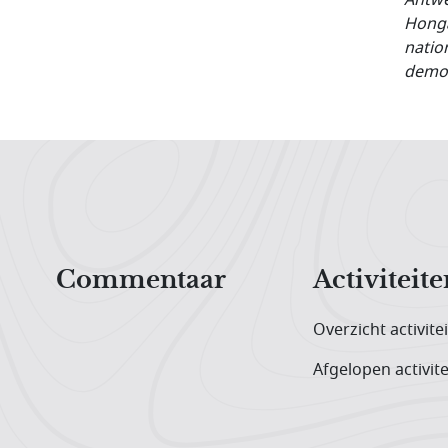
Honga
natio
democ
Hoofdnavigatiemenu
Commentaar
Activiteite
Overzicht activite
Afgelopen activite