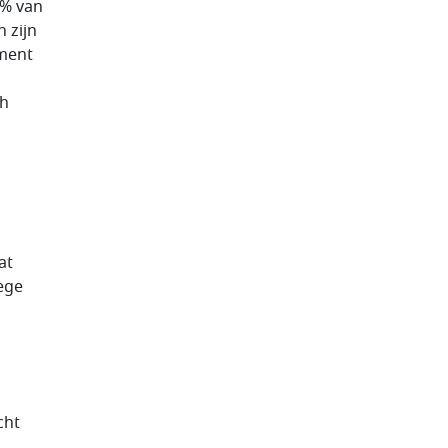
4% van
 zijn
ement
ch
,
at
ege
cht