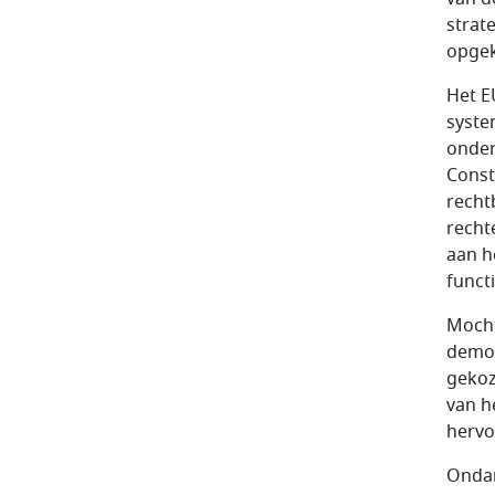
strat
opgek
Het E
syste
onder
Const
recht
recht
aan he
funct
Mocht
democ
gekoz
van h
hervo
Ondan