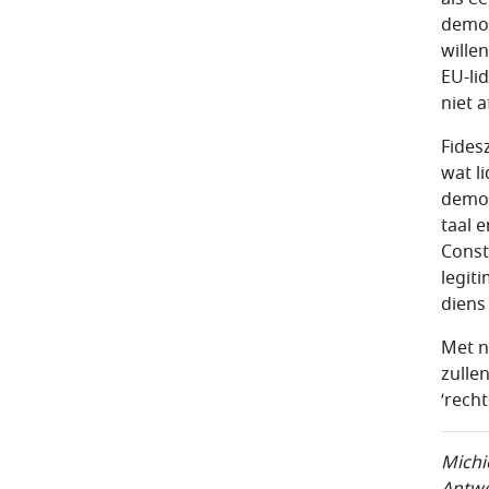
democ
wille
EU-li
niet a
Fides
wat l
democ
taal 
Const
legit
diens
Met n
zulle
‘rech
Michi
Antwe