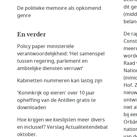
dit g
De politieke memoire als opkomend
(midd
genre
belang
De ra
En verder
Const
Policy paper ministeriële
meerd
verantwoordelijkheid: ‘Het samenspel
worde
tussen regering, parlement en
Raad 
ambtelijke diensten verruwt’
Natio
(inmi
Kabinetten nummeren kan lastig zijn
Hof. 
nieuw
'Koninkrijk op eieren' over 10 jaar
ontwi
opheffing van de Antillen gratis te
niet 
downloaden
bij e
Hoe krijgen we kieslijsten meer divers
Orbán
en inclusief? Verslag Actualiteitendebat
natio
oktober.
van d