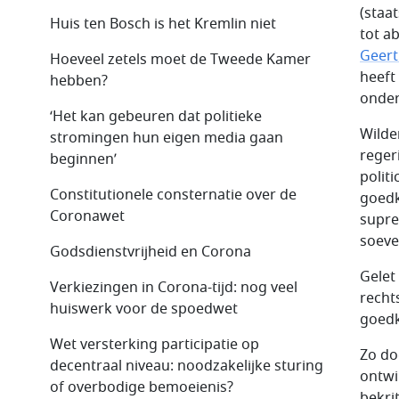
(staat
Huis ten Bosch is het Kremlin niet
tot a
Geert
Hoeveel zetels moet de Tweede Kamer
heeft
hebben?
onder
‘Het kan gebeuren dat politieke
Wilde
stromingen hun eigen media gaan
reger
beginnen’
polit
Constitutionele consternatie over de
goedk
Coronawet
supre
soeve
Godsdienstvrijheid en Corona
Gelet
Verkiezingen in Corona-tijd: nog veel
recht
huiswerk voor de spoedwet
goedk
Wet versterking participatie op
Zo do
decentraal niveau: noodzakelijke sturing
ontwi
of overbodige bemoeienis?
bekrit