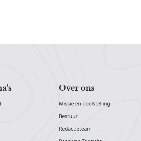
a's
Over ons
l
Missie en doelstelling
s
Bestuur
Redactieteam