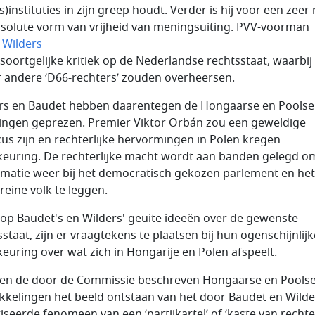
s)instituties in zijn greep houdt. Verder is hij voor een zeer
bsolute vorm van vrijheid van meningsuiting. PVV-voorman
 Wilders
 soortgelijke kritiek op de Nederlandse rechtsstaat, waarbij
 andere ‘D66-rechters’ zouden overheersen.
rs en Baudet hebben daarentegen de Hongaarse en Poolse
ingen geprezen. Premier Viktor Orbán zou een geweldige
icus zijn en rechterlijke hervormingen in Polen kregen
euring. De rechterlijke macht wordt aan banden gelegd o
matie weer bij het democratisch gekozen parlement en het
reine volk te leggen.
 op Baudet's en Wilders' geuite ideeën over de gewenste
sstaat, zijn er vraagtekens te plaatsen bij hun ogenschijnlijk
euring over wat zich in Hongarije en Polen afspeelt.
en de door de Commissie beschreven Hongaarse en Pools
kkelingen het beeld ontstaan van het door Baudet en Wilde
iseerde fenomeen van een ‘partijkartel’ of ‘kaste van rechter