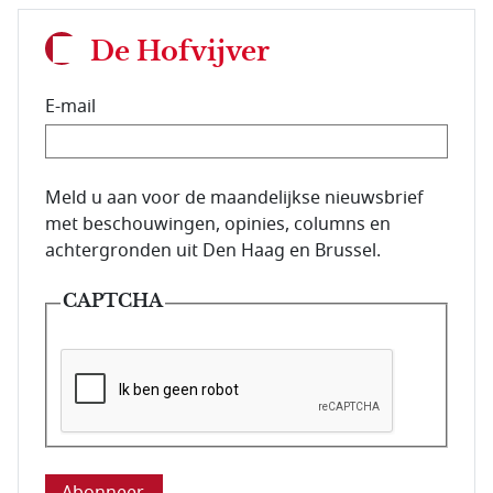
De Hofvijver
E-mail
E-mailadres van de abonnee.
Meld u aan voor de maandelijkse nieuwsbrief
met beschouwingen, opinies, columns en
achtergronden uit Den Haag en Brussel.
CAPTCHA
Deze vraag is om te controleren dat u een mens be