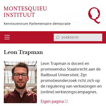
Overslaan en naar de inhoud gaan
Kenniscentrum Parlementaire democratie
invoerveld zoekterm
Open
Menu
Leon Trapman
Leon Trapman is docent en
promovendus Staatsrecht aan de
Radboud Universiteit. Zijn
promotieonderzoek richt zich op
de regulering van verkiezingen en
(online) verkiezingscampagnes.
Eigen pagina