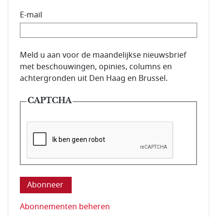
E-mail
E-mailadres van de abonnee.
Meld u aan voor de maandelijkse nieuwsbrief
met beschouwingen, opinies, columns en
achtergronden uit Den Haag en Brussel.
CAPTCHA
Deze vraag is om te controleren dat u een mens be
Abonnementen beheren